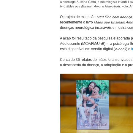
A psicóloga Susana Gatto, a neurologista infantil Li
livro
Mães que Ensinam Amor e Neurologi
a. Foto: 
O projeto de extensão
Meu filho com doença 
recentemente o livro
Mães que Ensinam Amor
doenças neurológica incuráveis e mostra co
A ação foi resultado da pesquisa elaborada p
Adolescente (MCA/FM/UnB) –, a psicóloga Sus
está disponível em versão digital (
e-book
) e
i
Cerca de 36 relatos de mães foram enviados 
a descoberta da doença, a adaptação e o pro