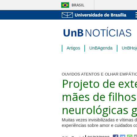
BRASIL
Artigos
UnBAgenda
UnBHoj
OUVIDOS ATENTOS E OLHAR EMPÁTI
Projeto de ext
mães de filho
neurológicas 
Muitas vezes invisibilizadas e vítima
experiências sobre amor e cuidados c