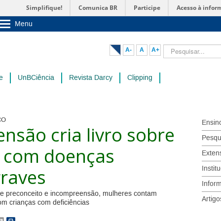
Simplifique!
Comunica BR
Participe
Acesso à infor
Menu
Sobre a UnB
Unidades acadêmicas
Pesquisar...
A-
A
A+
Estude na UnB
Graduação
Pós-Graduação
e
UnBCiência
Revista Darcy
Clipping
Administração
Servidor
CO
Ensin
ensão cria livro sobre
Pesqu
s com doenças
Exten
Instit
graves
Infor
s de preconceito e incompreensão, mulheres contam
Artigo
om crianças com deficiências