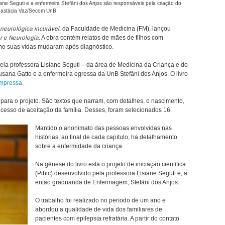
siane Seguti e a enfermeira Stefâni dos Anjos são responsáveis pela criação do
Anastácia Vaz/Secom UnB
neurológica incurável,
da Faculdade de Medicina (FM), lançou
 e Neurologia
. A obra contém relatos de mães de filhos com
mo suas vidas mudaram após diagnóstico.
ela professora Lisiane Seguti – da área de Medicina da Criança e do
ana Gatto e a enfermeira egressa da UnB Stefâni dos Anjos. O livro
mpressa
.
para o projeto. São textos que narram, com detalhes, o nascimento,
cesso de aceitação da família. Desses, foram selecionados 16.
Mantido o anonimato das pessoas envolvidas nas
histórias, ao final de cada capítulo, há detalhamento
sobre a enfermidade da criança.
Na gênese do livro está o projeto de iniciação científica
(Pibic) desenvolvido pela professora Lisiane Seguti e, a
então graduanda de Enfermagem, Stefâni dos Anjos.
O trabalho foi realizado no período de um ano e
abordou a qualidade de vida dos familiares de
pacientes com epilepsia refratária. A partir do contato