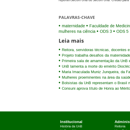
repórter/Secom UnB ou Secom UnB. Crédito para 
PALAVRAS-CHAVE
maternidade
Faculdade de Medici
mulheres na ciência
ODS 3
ODS 5
Leia mais
Reitora, servidoras técnicas, docentes
Projeto trabalha desafios da maternidad
Primeira sala de amamentação da UnB 
UnB lamenta a morte do emérito Dioclé
Maria Imaculada Muniz Junqueira, da Fa
Mulheres proeminentes na área da saúd
Bolsistas da UnB representam o Brasil n
Consuni aprova título de Honra ao Méri
Institucional
Administ
História da UnB
Reitoria