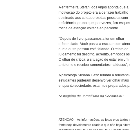
A enfermeira Stefâni dos Anjos aponta que a
motivação do projeto era a de fazer trabalho
destinado aos cuidadores das pessoas com
deficiência, grupo que, por vezes, fica esque
rotina de atenção voltada ao paciente.
“Depois do livro, passamos a ter um olhar
diferenciado. Você passa a escutar com aten
que a outra pessoa está falando. O relato de
julgamento foi descrito, acredito, em todos os
O olhar de crítica, a situação de estar em um
ambiente e receber comentários maldosos”, r
A psicóloga Susana Gatto lembra a relevânci
estudantes puderam desenvolver olhar mais a
enquanto sociedade, estarmos preparados par
*estagiária de Jornalismo na Secom/UnB.
ATENÇÃO – As informações, as fotos e os textos p
fonte seja devidamente citada e que não haja alte