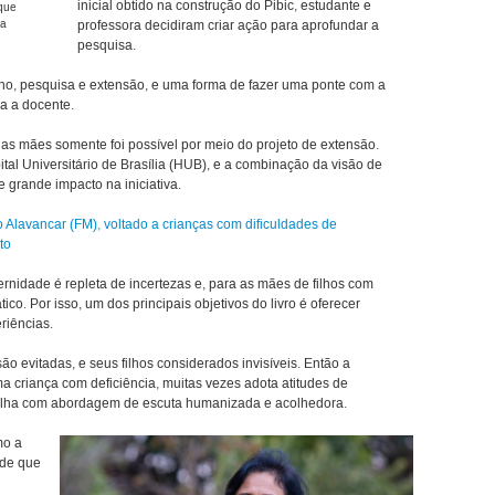
inicial obtido na construção do Pibic, estudante e
 que
na
professora decidiram criar ação para aprofundar a
pesquisa.
ino, pesquisa e extensão, e uma forma de fazer uma ponte com a
a a docente.
das mães somente foi possível por meio do projeto de extensão.
al Universitário de Brasília (HUB), e a combinação da visão de
e grande impacto na iniciativa.
o Alavancar (FM), voltado a crianças com dificuldades de
to
rnidade é repleta de incertezas e, para as mães de filhos com
co. Por isso, um dos principais objetivos do livro é oferecer
riências.
o evitadas, e seus filhos considerados invisíveis. Então a
a criança com deficiência, muitas vezes adota atitudes de
balha com abordagem de escuta humanizada e acolhedora.
mo a
 de que