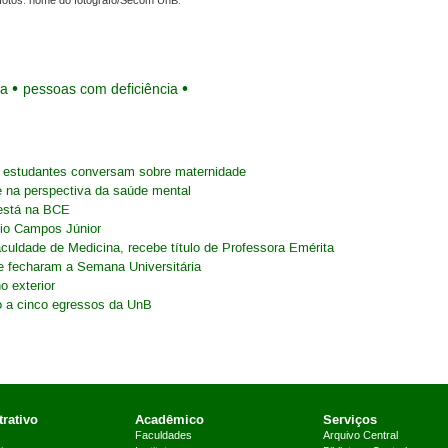
fotos: nome do fotógrafo/Secom UnB.
na
pessoas com deficiência
 e estudantes conversam sobre maternidade
e na perspectiva da saúde mental
está na BCE
cio Campos Júnior
culdade de Medicina, recebe título de Professora Emérita
e fecharam a Semana Universitária
o exterior
to a cinco egressos da UnB
rativo
Acadêmico
Serviços
Faculdades
Arquivo Central