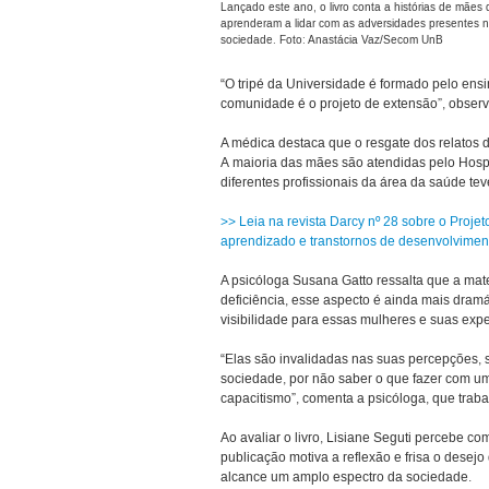
Lançado este ano, o livro conta a histórias de mães
aprenderam a lidar com as adversidades presentes 
sociedade. Foto: Anastácia Vaz/Secom UnB
“O tripé da Universidade é formado pelo ens
comunidade é o projeto de extensão”, observ
A médica destaca que o resgate dos relatos 
A maioria das mães são atendidas pelo Hospit
diferentes profissionais da área da saúde tev
>> Leia na revista Darcy nº 28 sobre o Projet
aprendizado e transtornos de desenvolvimen
A psicóloga Susana Gatto ressalta que a mate
deficiência, esse aspecto é ainda mais dramáti
visibilidade para essas mulheres e suas expe
“Elas são invalidadas nas suas percepções, sã
sociedade, por não saber o que fazer com um
capacitismo”, comenta a psicóloga, que tra
Ao avaliar o livro, Lisiane Seguti percebe co
publicação motiva a reflexão e frisa o desejo
alcance um amplo espectro da sociedade.