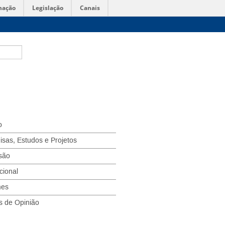
mação
Legislação
Canais
o
isas, Estudos e Projetos
são
ucional
mes
s de Opinião