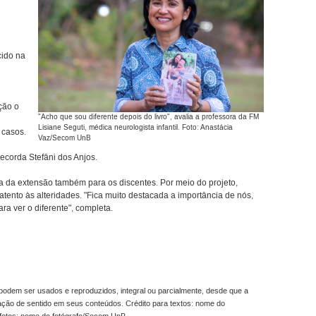
cido na
ção o
"Acho que sou diferente depois do livro", avalia a professora da FM
Lisiane Seguti, médica neurologista infantil. Foto: Anastácia
 casos.
Vaz/Secom UnB
ecorda Stefâni dos Anjos.
a da extensão também para os discentes. Por meio do projeto,
tento às alteridades. "Fica muito destacada a importância de nós,
a ver o diferente", completa.
odem ser usados e reproduzidos, integral ou parcialmente, desde que a
ração de sentido em seus conteúdos. Crédito para textos: nome do