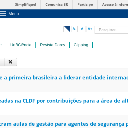
Simplifique!
Comunica BR
Participe
Acesso à infor
Menu
Sobre a UnB
Unidades acadêmicas
Pesquisar...
A-
A
A+
Estude na UnB
Graduação
Pós-Graduação
e
UnBCiência
Revista Darcy
Clipping
Administração
Servidor
e a primeira brasileira a liderar entidade intern
das na CLDF por contribuições para a área de alt
tram aulas de gestão para agentes de segurança 