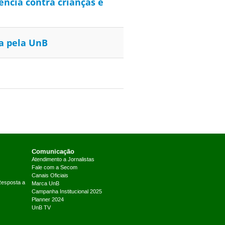
ência contra crianças e
sa pela UnB
Comunicação
Atendimento a Jornalistas
Fale com a Secom
Canais Oficiais
Resposta a
Marca UnB
Campanha Institucional 2025
Planner 2024
UnB TV