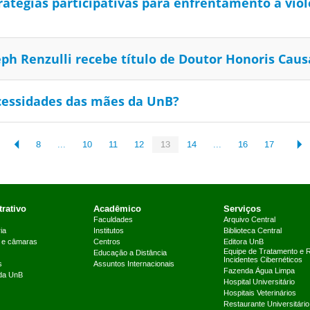
ratégias participativas para enfrentamento à viol
eph Renzulli recebe título de Doutor Honoris Cau
ecessidades das mães da UnB?
8
...
10
11
12
13
14
...
16
17
rativo
Acadêmico
Serviços
Faculdades
Arquivo Central
ia
Institutos
Biblioteca Central
 e câmaras
Centros
Editora UnB
Equipe de Tratamento e 
Educação a Distância
Incidentes Cibernéticos
s
Assuntos Internacionais
Fazenda Água Limpa
 da UnB
Hospital Universitário
Hospitais Veterinários
Restaurante Universitário