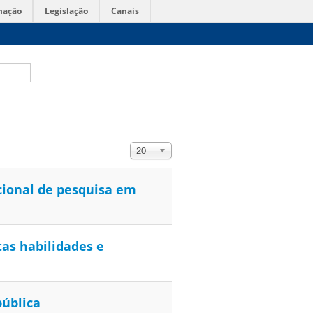
mação
Legislação
Canais
Exibir #
20
acional de pesquisa em
as habilidades e
pública