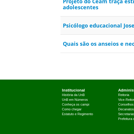
Projeto do Ceam traça est
adolescentes
Psicólogo educacional Jos
Quais são os anseios e n
Institucional
Administ
História da UnB
Reitoria
UnB em Números
Vice-Reitor
Conheça os campi
Conselhos
Como chegar
Decanatos
Estatuto e Regimento
Secretaria
Prefeitura