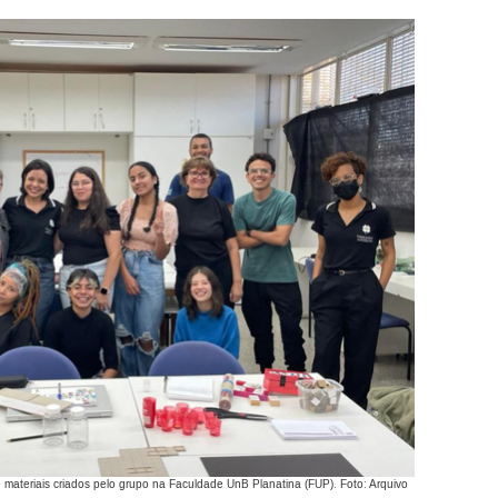
 materiais criados pelo grupo na Faculdade UnB Planatina (FUP). Foto: Arquivo