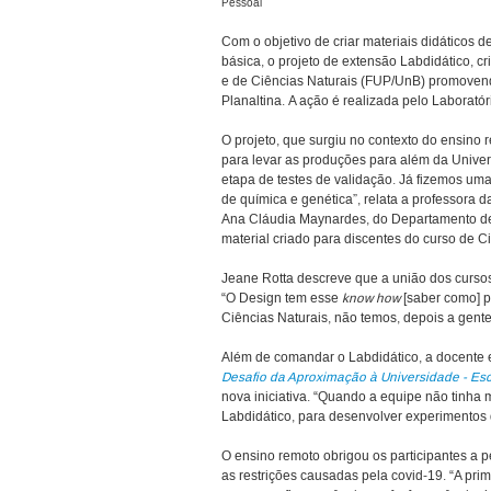
Pessoal
Com o objetivo de criar materiais didáticos
de
básica, o projeto de extensão Labdidático, 
e de Ciências Naturais (FUP/UnB) promovend
Planaltina. A ação é realizada pelo Laborat
O projeto, que surgiu no contexto do ensino
para levar as produções para além da Univer
etapa de testes de validação. Já fizemos um
de química e genética”, relata a professora 
Ana Cláudia Maynardes, do Departamento de 
material criado para discentes do curso de C
Jeane Rotta descreve que a união dos cursos
“O Design tem esse
know how
[saber como] p
Ciências Naturais, não temos, depois a gente 
Além de comandar o Labdidático, a docente e
Desafio da Aproximação à Universidade - Es
nova iniciativa. “Quando a equipe não tinha m
Labdidático, para desenvolver experimentos 
O ensino remoto obrigou os participantes a p
as restrições causadas pela covid-19. “A pri