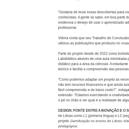
“Gostaria de levar essas descobertas para o
conhecidas. A gente só sabe, em boa parte da
evidencia o desejo de usar o aprendizado ad
profisisonal.
Vitória conta que seu Trabalho de Conclusão
utilizou as publicações que produziu no
Inst
Parte do projeto desde de 2022 como bolsist
Labdidático através de uma aula ministrada
didático para a área da ciências. A estudant
teórico e facilita a compreensão das pessoas
“Como podemos adaptar um projeto às necess
não tem recursos financeiros e que ainda assi
fácil compreensão e de baixo custo?”, indaga
extensão. “Estamos exercitando a criatividad
o pé no chão e ver qual é a realidade de algu
DESIGN: PONTE ENTRE A INOVAÇÃO E O 
de Libras como L1 (primeira língua) e L2 (
projeto
Gamificação no ensino de Libras: ela
pedagógica
.