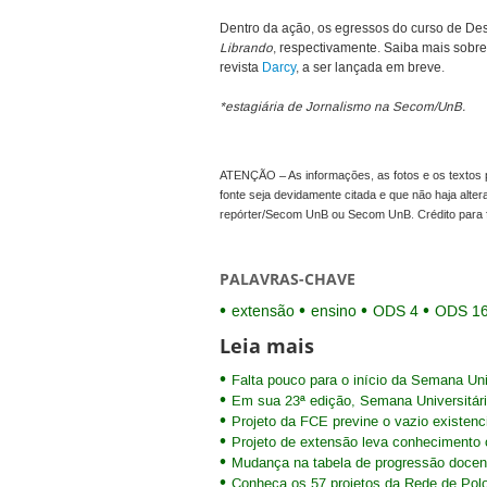
Dentro da ação, os egressos do curso de Des
Librando
, respectivamente. Saiba mais sobre
revista
Darcy
, a ser lançada em breve.
*estagiária de Jornalismo na Secom/UnB.
ATENÇÃO – As informações, as fotos e os textos p
fonte seja devidamente citada e que não haja alte
repórter/Secom UnB ou Secom UnB. Crédito para 
PALAVRAS-CHAVE
extensão
ensino
ODS 4
ODS 1
Leia mais
Falta pouco para o início da Semana Uni
Em sua 23ª edição, Semana Universitári
Projeto da FCE previne o vazio existenci
Projeto de extensão leva conhecimento c
Mudança na tabela de progressão docent
Conheça os 57 projetos da Rede de Pol