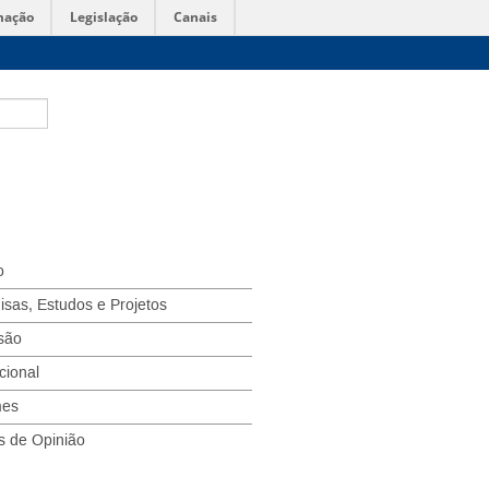
mação
Legislação
Canais
o
isas, Estudos e Projetos
são
ucional
mes
s de Opinião