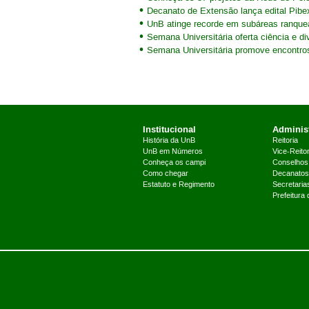
Decanato de Extensão lança edital Pibe
UnB atinge recorde em subáreas ranque
Semana Universitária oferta ciência e di
Semana Universitária promove encontr
Institucional
Administ
História da UnB
Reitoria
UnB em Números
Vice-Reitor
Conheça os campi
Conselhos
Como chegar
Decanatos
Estatuto e Regimento
Secretaria
Prefeitura