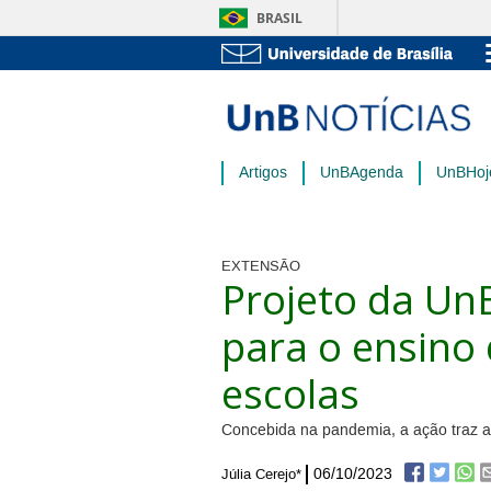
BRASIL
Artigos
UnBAgenda
UnBHoj
EXTENSÃO
Projeto da Un
para o ensino 
escolas
Concebida na pandemia, a ação traz ab
06/10/2023
Júlia Cerejo*