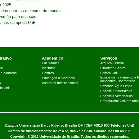
x 2025
adas entre as melhores do mundo
versão para crianças
os nos campi da UnB
rativo
Acadêmico
Serviços
Faculdades
Arquivo Central
ia
Institutos
Biblioteca Central
 e câmaras
Centros
Editora UnB
Equipe de Tratamento e 
Educação a Distância
Incidentes Cibernéticos
s
Assuntos Internacionais
Fazenda Água Limpa
 da UnB
Hospital Universitário
Hospitais Veterinários
Restaurante Universitário
Campus
Universitário Darcy Ribeiro,
Brasília-DF | CEP 70910-900
Telefones UnB
Horário de funcionamento: de 2ª a 6ª, das 7h às 23h. Sábado, das 8h às 18h.
Copyright © 2022
Universidade de Brasília
.
Todos os direitos reservados.