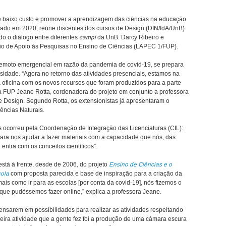
 baixo custo e promover a aprendizagem das ciências na educação
criado em 2020, reúne discentes dos cursos de Design (DIN/IdA/UnB)
o o diálogo entre diferentes
campi
da UnB: Darcy Ribeiro e
ório de Apoio às Pesquisas no Ensino de Ciências (LAPEC 1/FUP).
 remoto emergencial em razão da pandemia de covid-19, se prepara
sidade. “Agora no retorno das atividades presenciais, estamos na
a oficina com os novos recursos que foram produzidos para a parte
da FUP Jeane Rotta, cordenadora do projeto em conjunto a professora
Design. Segundo Rotta, os extensionistas já apresentaram o
iências Naturais.
 ocorreu pela Coordenação de Integração das Licenciaturas (CIL):
ara nos ajudar a fazer materiais com a capacidade que nós, das
entra com os conceitos científicos”.
stá à frente, desde de 2006, do projeto
Ensino de Ciências e o
cola
com proposta parecida e base de inspiração para a criação da
ais como ir para as escolas [por conta da covid-19], nós fizemos o
que pudéssemos fazer online,” explica a professora Jeane.
ensarem em possibilidades para realizar as atividades respeitando
meira atividade que a gente fez foi a produção de uma câmara escura