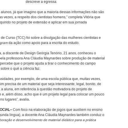
descreve a egressa.
s alunos, já que imagino que a maioria dessas informações não são
s vezes, a respeito dos cientistas homens,” completa Vitória que
quirido no projeto de extensão e aplicar em sua jornada
 de Curso (TCC) foi sobre a divulgação das mulheres cientistas e
agram
da ação como apoio para a escrita do estudo.
a, a discente de Design Geórgia Tenório, 21 anos, conheceu o
 pela professora Ana Cláudia Maynardes sobre produção de material
e percebe que o projeto ajuda a tirar o conhecimento do campo
 sobre o quê a ciência faz.
idades, por exemplo, de uma escola pública que, muitas vezes,
m precisa de um material que seja interessante, legal, bonito, de
 a aluna, em referência à questão motivadora do projeto de
e e, além disso, acho que é um projeto legal para colocar um pouco
ns lugares”, avalia
.
SOCIAL–
Com foco na elaboração de jogos que auxiliem no ensino
segunda língua), a docente Ana Cláudia Maynardes também conduz o
boração e desenvolvimento de material didático para a prática