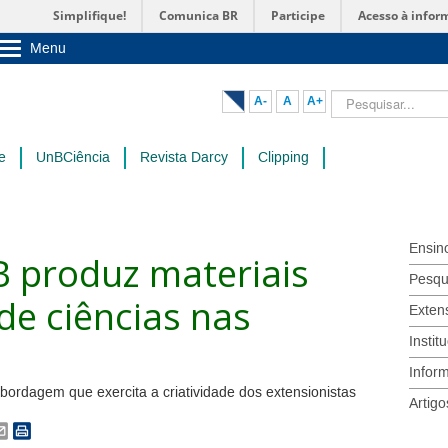
Simplifique!
Comunica BR
Participe
Acesso à infor
Menu
Sobre a UnB
Unidades acadêmicas
Pesquisar...
A-
A
A+
Estude na UnB
Graduação
Pós-Graduação
e
UnBCiência
Revista Darcy
Clipping
Administração
Servidor
Ensin
B produz materiais
Pesqu
de ciências nas
Exten
Instit
Infor
ordagem que exercita a criatividade dos extensionistas
Artigo