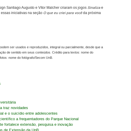
ign Santiago Augusto e Vítor Malcher criaram os jogos
Sinaliza
e
 essas iniciativas na seção
O que eu criei para você
da próxima
odem ser usados e reproduzidos, integral ou parcialmente, desde que a
ração de sentido em seus conteúdos. Crédito para textos: nome do
fotos: nome do fotógrafo/Secom UnB.
6
versitária
a traz novidades
al e o suicídio entre adolescentes
ientífico a frequentadores do Parque Nacional
e fortalece extensão, pesquisa e inovação
os de Extensão da UnB