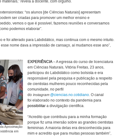
e materiais,” revela a docente, com orgulho.
extensionistas: “os alunos [de Ciências Naturais] apresentam
odem ser criadas para promover um melhor ensino e
 pedido, vemos o que é possível, fazemos reuniões e conversamos
 como podemos elaborar”.
o e foi alterado para Labdidático, mas continua com o mesmo intuito.
e esse nome dava a impressão de cansaço, aí mudamos esse ano”,
EXPERIÊNCIA
– A egressa do curso de licenciatura
em Ciências Naturais, Vitória Freitas, 23 anos,
participou do Labdidático como bolsista e era
responsável pela pesquisa e publicação a respeito
de cientistas mulheres pouco reconhecidas pela
comunidade, no
perfil
do
Instagram
@ciencias.no.cotidiano
. O canal
foi
elaborado no contexto da pandemia para
possibilitar
a divulgação científica.
“Acredito que contribuiu para a minha formação
porque fiz uma imersão sobre as grandes cientistas
o da Aproximação
femininas. A maioria delas era desconhecida para
existência em
mim e acredito que para muitas pessoas também”,