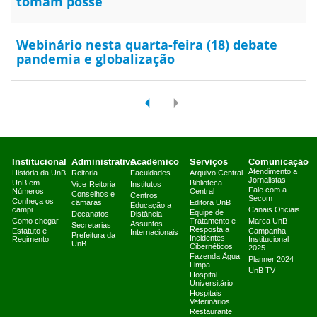
tomam posse
Webinário nesta quarta-feira (18) debate
pandemia e globalização
Institucional
Administrativo
Acadêmico
Serviços
Comunicação
Atendimento a
História da UnB
Reitoria
Faculdades
Arquivo Central
Jornalistas
UnB em
Biblioteca
Vice-Reitoria
Institutos
Fale com a
Números
Central
Conselhos e
Centros
Secom
Conheça os
câmaras
Editora UnB
Educação a
campi
Canais Oficiais
Equipe de
Decanatos
Distância
Como chegar
Tratamento e
Marca UnB
Assuntos
Secretarias
Resposta a
Estatuto e
Campanha
Internacionais
Prefeitura da
Incidentes
Regimento
Institucional
UnB
Cibernéticos
2025
Fazenda Água
Planner 2024
Limpa
UnB TV
Hospital
Universitário
Hospitais
Veterinários
Restaurante