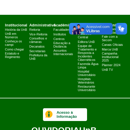
Institucional
Administrativo
Acadêmico
Serviços
Comunicação
Atendimento a
História da UnB
Reitoria
Faculdades
Arquivo Central
Jornalistas
UnB em
Biblioteca
Vice-Reitoria
Institutos
Fale com a
Números
Central
Conselhos e
Centros
Secom
Conheça os
câmaras
Editora UnB
Educação a
campi
Canais Oficiais
Equipe de
Decanatos
Distância
Como chegar
Tratamento e
Marca UnB
Assuntos
Secretarias
Resposta a
Estatuto e
Campanha
Internacionais
Prefeitura da
Incidentes
Regimento
Institucional
UnB
Cibernéticos
2025
Fazenda Água
Planner 2024
Limpa
UnB TV
Hospital
Universitário
Hospitais
Veterinários
Restaurante
Universitário
Acesso à
Informação