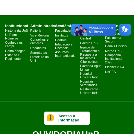
Institucional
Administrativo
Acadêmico
Serviços
Comunicação
Atendimento a
História da UnB
Reitoria
Faculdades
Arquivo Central
Jornalistas
UnB em
Biblioteca
Vice-Reitoria
Institutos
Fale com a
Números
Central
Conselhos e
Centros
Secom
Conheça os
câmaras
Editora UnB
Educação a
campi
Canais Oficiais
Equipe de
Decanatos
Distância
Como chegar
Tratamento e
Marca UnB
Assuntos
Secretarias
Resposta a
Estatuto e
Campanha
Internacionais
Prefeitura da
Incidentes
Regimento
Institucional
UnB
Cibernéticos
2025
Fazenda Água
Planner 2024
Limpa
UnB TV
Hospital
Universitário
Hospitais
Veterinários
Restaurante
Universitário
Acesso à
Informação