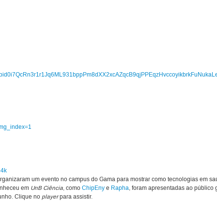
ts/pfbid0i7QcRn3r1r1Jq6ML931bppPm8dXX2xcAZqcB9qjPPEqzHvccoyikbrkFuNukaL
img_index=1
54k
 organizaram um evento no campus do Gama para mostrar como tecnologias em s
conheceu em
UnB Ciência
, como
ChipEny
e
Rapha
, foram apresentadas ao público g
junho. Clique no
player
para assistir.