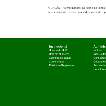
ATENÇÃO – As informações, as fotos e os textos p
seus conteúdos. Crédito para textos: nome do re
Institucional
Administ
História da UnB
Reitoria
UnB em Números
Vice-Reitor
Conheça os campi
Conselhos
Como chegar
Decanatos
Estatuto e Regimento
Secretaria
Prefeitura