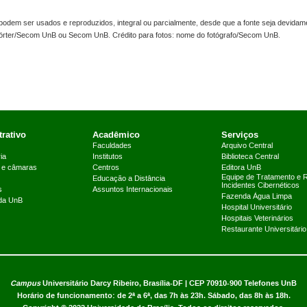
odem ser usados e reproduzidos, integral ou parcialmente, desde que a fonte seja devidame
pórter/Secom UnB ou Secom UnB. Crédito para fotos: nome do fotógrafo/Secom UnB.
rativo
Acadêmico
Serviços
Faculdades
Arquivo Central
ia
Institutos
Biblioteca Central
 e câmaras
Centros
Editora UnB
Equipe de Tratamento e 
Educação a Distância
Incidentes Cibernéticos
s
Assuntos Internacionais
Fazenda Água Limpa
 da UnB
Hospital Universitário
Hospitais Veterinários
Restaurante Universitário
Campus
Universitário Darcy Ribeiro,
Brasília-DF | CEP 70910-900
Telefones UnB
Horário de funcionamento: de 2ª a 6ª, das 7h às 23h. Sábado, das 8h às 18h.