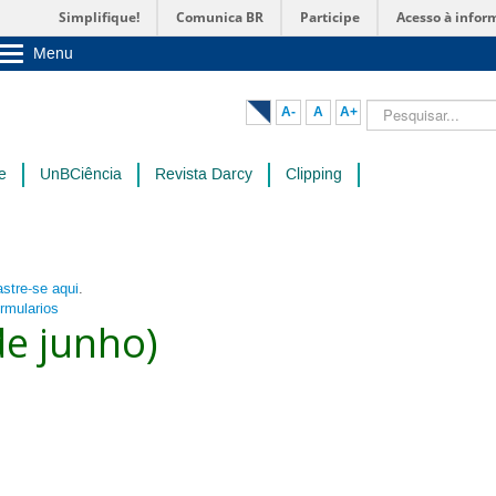
Simplifique!
Comunica BR
Participe
Acesso à infor
Menu
Sobre a UnB
Unidades acadêmicas
Pesquisar...
A-
A
A+
Estude na UnB
Graduação
Pós-Graduação
e
UnBCiência
Revista Darcy
Clipping
Administração
Servidor
stre-se aqui
.
ormularios
de junho)