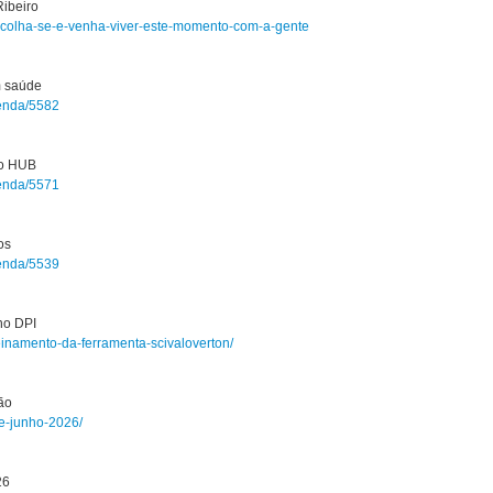
ibeiro
re-acolha-se-e-venha-viver-este-momento-com-a-gente
m saúde
genda/5582
no HUB
genda/5571
os
genda/5539
o DPI
reinamento-da-ferramenta-scivaloverton/
ão
de-junho-2026/
26