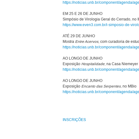
https://noticias.unb.br/component/agenda/a
EM 25 E 26 DE JUNHO
Simpósio de Virologia Geral do Cerrado, no 
https://www.even3.com.br/i-simposio-de-virol
ATÉ 29 DE JUNHO
Mostra
Entre Acervos
, com curadoria de estu
https://noticias.unb.br/component/agenda/a
AO LONGO DE JUNHO
Exposição
Hospitalidade
, na Casa Niemeyer
https://noticias.unb.br/component/agenda/a
AO LONGO DE JUNHO
Exposição
Encanto das Serpentes
, no MBio
https://noticias.unb.br/component/agenda/a
INSCRIÇÕES