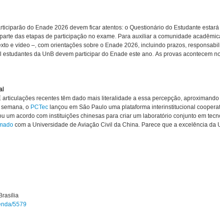
rticiparão do Enade 2026 devem ficar atentos: o Questionário do Estudante estará
az parte das etapas de participação no exame. Para auxiliar a comunidade acadêm
texto e vídeo –, com orientações sobre o Enade 2026, incluindo prazos, responsab
mil estudantes da UnB devem participar do Enade este ano. As provas acontecem 
al
articulações recentes têm dado mais literalidade a essa percepção, aproximando d
a semana, o
PCTec
lançou em São Paulo uma plataforma interinstitucional coopera
ou um acordo com instituições chinesas para criar um laboratório conjunto em tecn
rmado
com a Universidade de Aviação Civil da China. Parece que a excelência da U
rasília
genda/5579