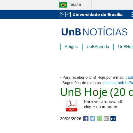
BRASIL
Artigos
UnBAgenda
UnBHoj
- Para receber o UnB Hoje por e-mail,
cada
- Sugestões de eventos:
noticias.unb.br/f
UnB Hoje (20 
Para ver arquivo.pdf
clique na imagem
20/06/2026