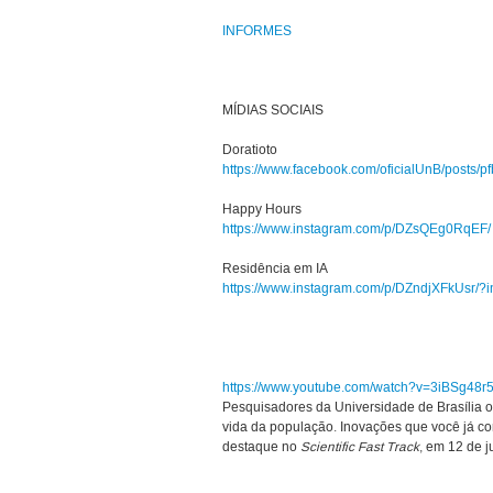
INFORMES
MÍDIAS SOCIAIS
Doratioto
https://www.facebook.com/oficialUnB/pos
Happy Hours
https://www.instagram.com/p/DZsQEg0RqEF/
Residência em IA
https://www.instagram.com/p/DZndjXFkUsr/?
https://www.youtube.com/watch?v=3iBSg48r
Pesquisadores da Universidade de Brasília
vida da população. Inovações que você já 
destaque no
Scientific Fast Track
, em 12 de 