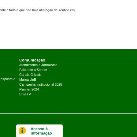
nte citada e que não haja alteração de sentido em
Comunicação
Atendimento a Jornalistas
Fale com a Secom
Canais Oficiais
Resposta a
Marca UnB
Campanha Institucional 2025
Planner 2024
UnB TV
Acesso à
Informação