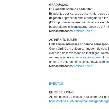
GRADUAÇÃO
DEG orienta sobre o Enade 2026
Estudantes dos cursos de licenciatura que pa
de junho
. O procedimento é obrigatório e f
(DEG) produziu materiais explicativos – em 
bacharelados e licenciaturas, cerca de 2,7 
Mais informações:
noticias.unb.br
AO INFINITO E ALÉM
UnB amplia interesses no campo aeroespaci
Que a UnB é um universo, ninguém duvida. E 
extensão desenvolvidos na instituição. Nest
aeroespacial e a
administração superior
firm
antes, um entendimento similar havia sido
fi
Mais informações:
noticias.unb.br
EVENTOS
EM 20 DE JUNHO
Ato em defesa do Museu Público de C&T de B
https://noticias.unb.br/component/agenda/a