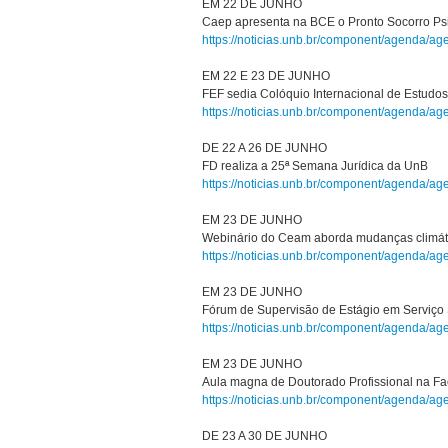
EM 22 DE JUNHO
Caep apresenta na BCE o Pronto Socorro Ps
https://noticias.unb.br/component/agenda/a
EM 22 E 23 DE JUNHO
FEF sedia Colóquio Internacional de Estudos
https://noticias.unb.br/component/agenda/a
DE 22 A 26 DE JUNHO
FD realiza a 25ª Semana Jurídica da UnB
https://noticias.unb.br/component/agenda/a
EM 23 DE JUNHO
Webinário do Ceam aborda mudanças climát
https://noticias.unb.br/component/agenda/a
EM 23 DE JUNHO
Fórum de Supervisão de Estágio em Serviço 
https://noticias.unb.br/component/agenda/a
EM 23 DE JUNHO
Aula magna de Doutorado Profissional na F
https://noticias.unb.br/component/agenda/a
DE 23 A 30 DE JUNHO