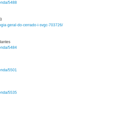
genda/5488
IB
ogia-geral-do-cerrado-i-svgc-703726/
dantes
genda/5484
genda/5501
genda/5535