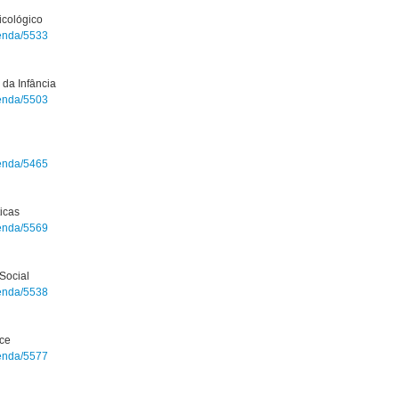
icológico
genda/5533
 da Infância
genda/5503
genda/5465
icas
genda/5569
Social
genda/5538
ace
genda/5577