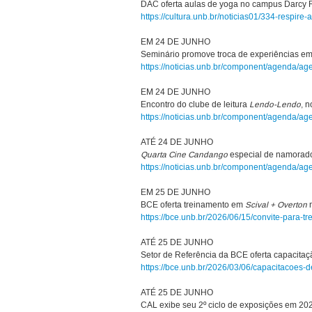
DAC oferta aulas de yoga no campus Darcy R
https://cultura.unb.br/noticias01/334-respi
EM 24 DE JUNHO
Seminário promove troca de experiências e
https://noticias.unb.br/component/agenda/a
EM 24 DE JUNHO
Encontro do clube de leitura
Lendo-Lendo
, 
https://noticias.unb.br/component/agenda/a
ATÉ 24 DE JUNHO
Quarta Cine Candango
especial de namorad
https://noticias.unb.br/component/agenda/a
EM 25 DE JUNHO
BCE oferta treinamento em
Scival + Overton
n
https://bce.unb.br/2026/06/15/convite-para-t
ATÉ 25 DE JUNHO
Setor de Referência da BCE oferta capacitaç
https://bce.unb.br/2026/03/06/capacitacoes-
ATÉ 25 DE JUNHO
CAL exibe seu 2º ciclo de exposições em 20