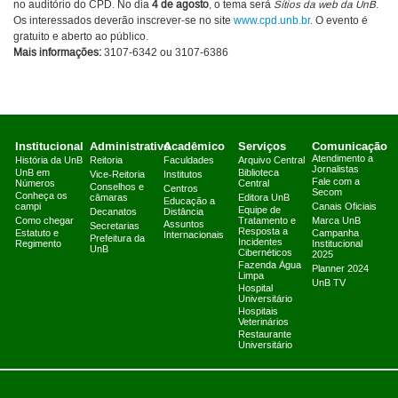
no auditório do CPD. No dia
4 de agosto
, o tema será
Sítios da web da UnB
.
Os interessados deverão inscrever-se no site
www.cpd.unb.br
. O evento é
gratuito e aberto ao público.
Mais informações:
3107-6342 ou 3107-6386
Institucional
Administrativo
Acadêmico
Serviços
Comunicação
Atendimento a
História da UnB
Reitoria
Faculdades
Arquivo Central
Jornalistas
UnB em
Biblioteca
Vice-Reitoria
Institutos
Fale com a
Números
Central
Conselhos e
Centros
Secom
Conheça os
câmaras
Editora UnB
Educação a
campi
Canais Oficiais
Equipe de
Decanatos
Distância
Como chegar
Tratamento e
Marca UnB
Assuntos
Secretarias
Resposta a
Estatuto e
Campanha
Internacionais
Prefeitura da
Incidentes
Regimento
Institucional
UnB
Cibernéticos
2025
Fazenda Água
Planner 2024
Limpa
UnB TV
Hospital
Universitário
Hospitais
Veterinários
Restaurante
Universitário