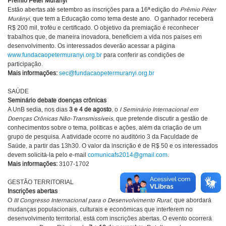
Prêmio Péter Murányi
Estão abertas até setembro as inscrições para a 16ª edição do
Prêmio Péter
Murányi
, que tem a Educação como tema deste ano. O ganhador receberá
R$ 200 mil, troféu e certificado. O objetivo da premiação é reconhecer
trabalhos que, de maneira inovadora, beneficiem a vida nos países em
desenvolvimento. Os interessados deverão acessar a página
www.fundacaopetermuranyi.org.br
para conferir as condições de
participação.
Mais informações:
sec@fundacaopetermuranyi.org.br
SAÚDE
Seminário debate doenças crônicas
A UnB sedia, nos dias
3 e 4 de agosto
, o
I Seminário Internacional em
Doenças Crônicas Não-Transmissíveis
, que pretende discutir a gestão de
conhecimentos sobre o tema, políticas e ações, além da criação de um
grupo de pesquisa. A atividade ocorre no auditório 3 da Faculdade de
Saúde, a partir das 13h30. O valor da inscrição é de R$ 50 e os interessados
devem solicitá-la pelo e-mail
comunicafs2014@gmail.com
.
Mais informações:
3107-1702
GESTÃO TERRITORIAL
Inscrições abertas
O
III Congresso Internacional para o Desenvolvimento Rural
, que abordará
mudanças populacionais, culturais e econômicas que interferem no
desenvolvimento territorial, está com inscrições abertas. O evento ocorrerá