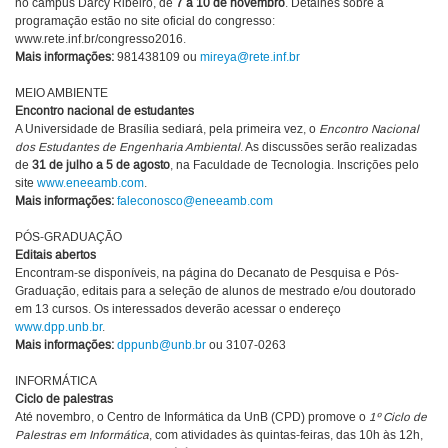
no campus Darcy Ribeiro, de
7 a 10 de novembro
. Detalhes sobre a
programação estão no site oficial do congresso:
www.rete.inf.br/congresso2016.
Mais informações:
981438109 ou
mireya@rete.inf.br
MEIO AMBIENTE
Encontro nacional de estudantes
A Universidade de Brasília sediará, pela primeira vez, o
Encontro Nacional
dos Estudantes de Engenharia Ambiental
. As discussões serão realizadas
de
31 de julho a 5 de agosto
, na Faculdade de Tecnologia. Inscrições pelo
site
www.eneeamb.com
.
Mais informações:
faleconosco@eneeamb.com
PÓS-GRADUAÇÃO
Editais abertos
Encontram-se disponíveis, na página do Decanato de Pesquisa e Pós-
Graduação, editais para a seleção de alunos de mestrado e/ou doutorado
em 13 cursos. Os interessados deverão acessar o endereço
www.dpp.unb.br
.
Mais informações:
dppunb@unb.br
ou 3107-0263
INFORMÁTICA
Ciclo de palestras
Até novembro, o Centro de Informática da UnB (CPD) promove o
1º Ciclo de
Palestras em Informática
, com atividades às quintas-feiras, das 10h às 12h,