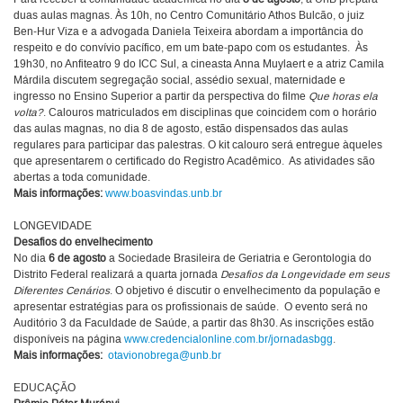
duas aulas magnas. Às 10h, no Centro Comunitário Athos Bulcão, o juiz
Ben-Hur Viza e a advogada Daniela Teixeira abordam a importância do
respeito e do convívio pacífico, em um bate-papo com os estudantes. Às
19h30, no Anfiteatro 9 do ICC Sul, a cineasta Anna Muylaert e a atriz Camila
Márdila discutem segregação social, assédio sexual, maternidade e
ingresso no Ensino Superior a partir da perspectiva do filme
Que horas ela
volta?
. Calouros matriculados em disciplinas que coincidem com o horário
das aulas magnas, no dia 8 de agosto, estão dispensados das aulas
regulares para participar das palestras. O kit calouro será entregue àqueles
que apresentarem o certificado do Registro Acadêmico. As atividades são
abertas a toda comunidade.
Mais informações:
www.boasvindas.unb.br
LONGEVIDADE
Desafios do envelhecimento
No dia
6 de agosto
a Sociedade Brasileira de Geriatria e Gerontologia do
Distrito Federal realizará a quarta jornada
Desafios da Longevidade em seus
Diferentes Cenários
. O objetivo é discutir o envelhecimento da população e
apresentar estratégias para os profissionais de saúde. O evento será no
Auditório 3 da Faculdade de Saúde, a partir das 8h30. As inscrições estão
disponíveis na página
www.credencialonline.com.br/jornadasbgg
.
Mais informações:
otavionobrega@unb.br
EDUCAÇÃO