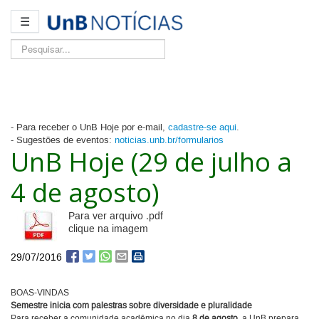
☰
Pesquisar...
- Para receber o UnB Hoje por e-mail,
cadastre-se aqui
.
- Sugestões de eventos:
noticias.unb.br/formularios
UnB Hoje (29 de julho a
4 de agosto)
Para ver arquivo .pdf
clique na imagem
29/07/2016
BOAS-VINDAS
Semestre inicia com palestras sobre diversidade e pluralidade
Para receber a comunidade acadêmica no dia
8 de agosto
, a UnB prepara