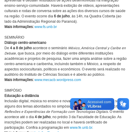
apresentar e debater resultados de ações desenvolvidas na integração
ensino-serviço-comunidade. Haverá exibição de vídeos, apresentações
culturais e rodas de conversa sobre as ações dos diversos cursos de saúde
na região. O evento ocorre dia
6 de julho
, às 14h, na Quadra Coberta (ao
lado da Administração Regional do Paranoá).
Mais informações:
www.fs.unb.br
SEMINÁRIO
Diálogo centro-americano
De
4 a 8 de julho
acontece o seminário
México, América Central y Caribe en
Debate
, que busca, por meio do diálogo entre diferentes instituições
acadêmicas e projetos de pesquisa, fazer uma ampla análise sobre a região
centro-americana e caribenha, incluindo também o México, a respeito de
aspectos socioculturais, políticos e econômicos. O evento será realizado no
auditório do Instituto de Ciências Sociais e é aberto ao público.
Mais informações:
www.mecacb.wordpress.com
SIMPÓSIO
Educação a distância
Inclusão digital, música no ensino e novas tecnologias em educação serão
alguns dos temas abordados no simpósio
Educação a Distância e FE/UnB:
Reflexões e Experiências de Formação com Tecnologias Digitais.
O evento
acontece até o dia
4 de julho
, no prédio 3 da Faculdade de Educação. As
inscrições podem ser realizadas no local e haverá certificado de
participação. Confira a programação em
www.fe.unb.br
.