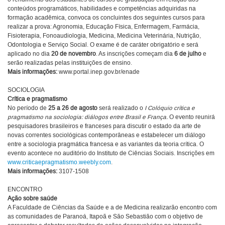
conteúdos programáticos, habilidades e competências adquiridas na
formação acadêmica, convoca os concluintes dos seguintes cursos para
realizar a prova: Agronomia, Educação Física, Enfermagem, Farmácia,
Fisioterapia, Fonoaudiologia, Medicina, Medicina Veterinária, Nutrição,
Odontologia e Serviço Social. O exame é de caráter obrigatório e será
aplicado no dia
20 de novembro
. As inscrições começam dia
6 de julho
e
serão realizadas pelas instituições de ensino.
Mais informações:
www.portal.inep.gov.br/enade
SOCIOLOGIA
Crítica e pragmatismo
No período de
25 a 26 de agosto
será realizado o
I Colóquio crítica e
pragmatismo na sociologia: diálogos entre Brasil e França.
O evento reunirá
pesquisadores brasileiros e franceses para discutir o estado da arte de
novas correntes sociológicas contemporâneas e estabelecer um diálogo
entre a sociologia pragmática francesa e as variantes da teoria crítica. O
evento acontece no auditório do Instituto de Ciências Sociais. Inscrições em
www.criticaepragmatismo.weebly.com
.
Mais informações:
3107-1508
ENCONTRO
Ação sobre saúde
A Faculdade de Ciências da Saúde e a de Medicina realizarão encontro com
as comunidades de Paranoá, Itapoã e São Sebastião com o objetivo de