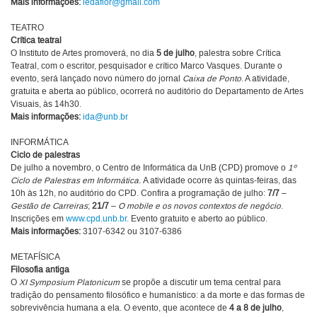
Mais informações:
ledafior@gmail.com
TEATRO
Crítica teatral
O Instituto de Artes promoverá, no dia
5 de julho
, palestra sobre Crítica
Teatral, com o escritor, pesquisador e crítico Marco Vasques. Durante o
evento, será lançado novo número do jornal
Caixa de Ponto
. A atividade,
gratuita e aberta ao público, ocorrerá no auditório do Departamento de Artes
Visuais, às 14h30.
Mais informações:
ida@unb.br
INFORMÁTICA
Ciclo de palestras
De julho a novembro, o Centro de Informática da UnB (CPD) promove o
1º
Ciclo de Palestras em Informática.
A atividade ocorre às quintas-feiras, das
10h às 12h, no auditório do CPD. Confira a programação de julho:
7/7
–
Gestão de Carreiras
;
21/7
–
O mobile e os novos contextos de negócio
.
Inscrições em
www.cpd.unb.br
. Evento gratuito e aberto ao público.
Mais informações:
3107-6342 ou 3107-6386
METAFÍSICA
Filosofia antiga
O
XI Symposium Platonicum
se propõe a discutir um tema central para
tradição do pensamento filosófico e humanístico: a da morte e das formas de
sobrevivência humana a ela. O evento, que acontece de
4 a 8 de julho
,