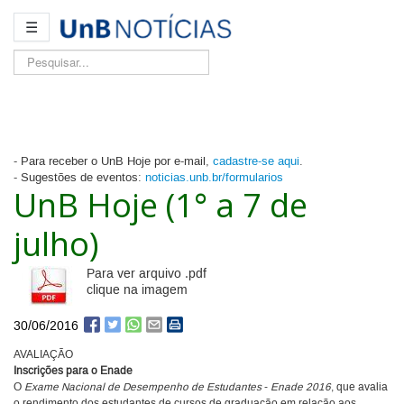
☰
Pesquisar...
- Para receber o UnB Hoje por e-mail,
cadastre-se aqui
.
- Sugestões de eventos:
noticias.unb.br/formularios
UnB Hoje (1° a 7 de
julho)
Para ver arquivo .pdf
clique na imagem
30/06/2016
AVALIAÇÃO
Inscrições para o Enade
O
Exame Nacional de Desempenho de Estudantes
-
Enade 2016
, que avalia
o rendimento dos estudantes de cursos de graduação em relação aos