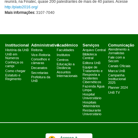
reunirá, na Finatec, quase 200 palestrantes de mais de 40 países. Acesse
http://plato2016.org/
Mais informações:
3107-7040
Institucional
Administrativo
Acadêmico
Serviços
Comunicação
Atendimento a
História da UnB
Reitoria
Faculdades
Arquivo Central
Jornalistas
UnB em
Biblioteca
Vice-Reitoria
Institutos
Fale com a
Números
Central
Conselhos e
Centros
Secom
Conheça os
câmaras
Editora UnB
Educação a
campi
Canais Oficiais
Equipe de
Decanatos
Distância
Como chegar
Tratamento e
Marca UnB
Assuntos
Secretarias
Resposta a
Estatuto e
Campanha
Internacionais
Prefeitura da
Incidentes
Regimento
Institucional
UnB
Cibernéticos
2025
Fazenda Água
Planner 2024
Limpa
UnB TV
Hospital
Universitário
Hospitais
Veterinários
Restaurante
Universitário
Acesso à