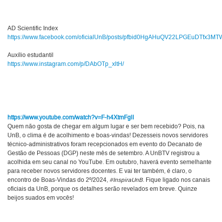
AD Scientific Index
https://www.facebook.com/oficialUnB/posts/pfbid0HgAHuQV22LPGEuDTfx
Auxílio estudantil
https://www.instagram.com/p/DAbOTp_xltH/
https://www.youtube.com/watch?v=F-h4XtmFglI
Quem não gosta de chegar em algum lugar e ser bem recebido? Pois, na
UnB, o clima é de acolhimento e boas-vindas! Dezesseis novos servidores
técnico-administrativos foram recepcionados em evento do Decanato de
Gestão de Pessoas (DGP) neste mês de setembro. A UnBTV registrou a
acolhida em seu canal no YouTube. Em outubro, haverá evento semelhante
para receber novos servidores docentes. E vai ter também, é claro, o
encontro de Boas-Vindas do 2º/2024,
#InspiraUnB
. Fique ligado nos canais
oficiais da UnB, porque os detalhes serão revelados em breve. Quinze
beijos suados em vocês!