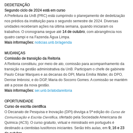
DEDETIZAÇÃO
Segundo ciclo de 2024 está em curso
A Prefeitura da UnB (PRC) está cumprindo o planejamento de dedetização
nos prédios da instituição para o segundo semestre de 2024. Diversas
unidades receberam ações na última semana, quando iniciaram os
trabalhos. O cronograma segue até
14 de outubro
, com abrangência nos
quatro campi e na Fazenda Água Limpa.
Mais informações:
noticias.unb.br/agenda
MUDANÇAS
Comissão de transição da Reitoria
A Reitoria constituiu, por meio de ato, comissão para acompanhamento da
transição na gestão administrativa da UnB. Participam o chefe de gabinete
Paulo César Marques e as decanas do DPI, Maria Emília Walter, do DPO,
Denise Imbroisi, e do DGP, Maria do Socorro Gomes. A comissão se mantém
até a posse da nova gestão.
Mais informações:
sei.unb.br/atodareitoria
OPORTUNIDADE
Curso de escrita científica
O Decanato de Pesquisa e Inovação (DPI) divulga a 5ª edição do
Curso de
Comunicação e Escrita Científica
, ofertado pela Sociedade Americana de
Química (ACS). O curso gratuito, virtual e ministrado em português é
destinado a cientistas lusófonos iniciantes. Serão três aulas, em
9, 16 e 23