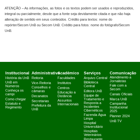
ATENÇÃO – As informações, as fotos e os textos podem ser usados e reproduzidos,
integral ou parcialmente, desde que a fonte seja devidamente citada e que não haja
alteração de sentido em seus conteúdos. Crédito para textos: nome do
repórter/Secom UnB ou Secom UnB. Crédito para fotos: nome do fotógrafo/Secom
UnB.
Institucional
Administrativo
Acadêmico
Serviços
Comunicação
Atendimento a
História da UnB
Reitoria
Faculdades
Arquivo Central
Jornalistas
UnB em
Biblioteca
Vice-Reitoria
Institutos
Fale com a
Números
Central
Conselhos e
Centros
Secom
Conheça os
câmaras
Editora UnB
Educação a
campi
Canais Oficiais
Equipe de
Decanatos
Distância
Como chegar
Tratamento e
Marca UnB
Assuntos
Secretarias
Resposta a
Estatuto e
Campanha
Internacionais
Prefeitura da
Incidentes
Regimento
Institucional
UnB
Cibernéticos
2025
Fazenda Água
Planner 2024
Limpa
UnB TV
Hospital
Universitário
Hospitais
Veterinários
Restaurante