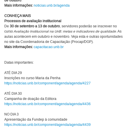
de outubro
.
Mais informações:
noticias.unb.br/agenda
CONHEÇA MAIS
Processos de avaliação institucional
De
30 de setembro a 13 de outubro
, servidores poderão se inscrever no
curso
Avaliação Institucional na UnB: metas e indicadores de qualidade
. As
aulas acontecem em outubro e novembro. Veja esta e outras oportunidades
no site da Coordenadoria de Capacitação (Procap/DGP).
Mais informações:
capacitacao.unb.br
Datas importantes:
ATÉ DIA 29
Inscrições no curso Maria da Penha
https://noticias.unb.br/component/agenda/agenda/4227
ATÉ DIA 30
Campanha de doação da Editora
https://noticias.unb.br/component/agenda/agenda/4436
NO DIA 3
Apresentação da Fundep à comunidade
https://noticias.unb.br/component/agenda/agenda/4439