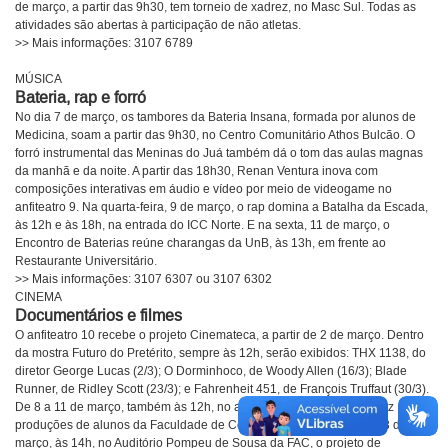
de março, a partir das 9h30, tem torneio de xadrez, no Masc Sul. Todas as
atividades são abertas à participação de não atletas.
>> Mais informações: 3107 6789
MÚSICA
Bateria, rap e forró
No dia 7 de março, os tambores da Bateria Insana, formada por alunos de
Medicina, soam a partir das 9h30, no Centro Comunitário Athos Bulcão. O
forró instrumental das Meninas do Juá também dá o tom das aulas magnas
da manhã e da noite. A partir das 18h30, Renan Ventura inova com
composições interativas em áudio e vídeo por meio de videogame no
anfiteatro 9. Na quarta-feira, 9 de março, o rap domina a Batalha da Escada,
às 12h e às 18h, na entrada do ICC Norte. E na sexta, 11 de março, o
Encontro de Baterias reúne charangas da UnB, às 13h, em frente ao
Restaurante Universitário.
>> Mais informações: 3107 6307 ou 3107 6302
CINEMA
Documentários e filmes
O anfiteatro 10 recebe o projeto Cinemateca, a partir de 2 de março. Dentro
da mostra Futuro do Pretérito, sempre às 12h, serão exibidos: THX 1138, do
diretor George Lucas (2/3); O Dorminhoco, de Woody Allen (16/3); Blade
Runner, de Ridley Scott (23/3); e Fahrenheit 451, de François Truffaut (30/3).
De 8 a 11 de março, também às 12h, no anfiteatro 10, estão em cartaz
produções de alunos da Faculdade de Comunicação (FAC). No dia 8 de
março, às 14h, no Auditório Pompeu de Sousa da FAC, o projeto de