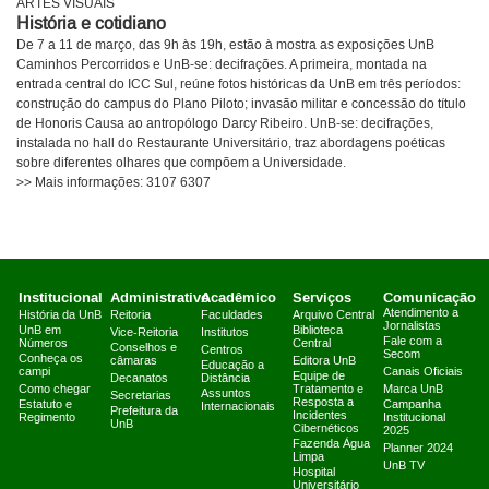
ARTES VISUAIS
História e cotidiano
De 7 a 11 de março, das 9h às 19h, estão à mostra as exposições UnB
Caminhos Percorridos e UnB-se: decifrações. A primeira, montada na
entrada central do ICC Sul, reúne fotos históricas da UnB em três períodos:
construção do campus do Plano Piloto; invasão militar e concessão do título
de Honoris Causa ao antropólogo Darcy Ribeiro. UnB-se: decifrações,
instalada no hall do Restaurante Universitário, traz abordagens poéticas
sobre diferentes olhares que compõem a Universidade.
>> Mais informações: 3107 6307
Institucional
Administrativo
Acadêmico
Serviços
Comunicação
Atendimento a
História da UnB
Reitoria
Faculdades
Arquivo Central
Jornalistas
UnB em
Biblioteca
Vice-Reitoria
Institutos
Fale com a
Números
Central
Conselhos e
Centros
Secom
Conheça os
câmaras
Editora UnB
Educação a
campi
Canais Oficiais
Equipe de
Decanatos
Distância
Como chegar
Tratamento e
Marca UnB
Assuntos
Secretarias
Resposta a
Estatuto e
Campanha
Internacionais
Prefeitura da
Incidentes
Regimento
Institucional
UnB
Cibernéticos
2025
Fazenda Água
Planner 2024
Limpa
UnB TV
Hospital
Universitário