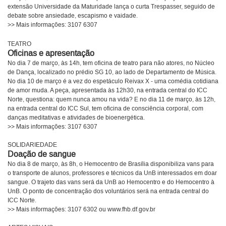
extensão Universidade da Maturidade lança o curta Trespasser, seguido de
debate sobre ansiedade, escapismo e vaidade.
>> Mais informações: 3107 6307
TEATRO
Oficinas e apresentação
No dia 7 de março, às 14h, tem oficina de teatro para não atores, no Núcleo
de Dança, localizado no prédio SG 10, ao lado de Departamento de Música.
No dia 10 de março é a vez do espetáculo Reivax X - uma comédia cotidiana
de amor muda. A peça, apresentada às 12h30, na entrada central do ICC
Norte, questiona: quem nunca amou na vida? E no dia 11 de março, às 12h,
na entrada central do ICC Sul, tem oficina de consciência corporal, com
danças meditativas e atividades de bioenergética.
>> Mais informações: 3107 6307
SOLIDARIEDADE
Doação de sangue
No dia 8 de março, às 8h, o Hemocentro de Brasília disponibiliza vans para
o transporte de alunos, professores e técnicos da UnB interessados em doar
sangue. O trajeto das vans será da UnB ao Hemocentro e do Hemocentro à
UnB. O ponto de concentração dos voluntários será na entrada central do
ICC Norte.
>> Mais informações: 3107 6302 ou www.fhb.df.gov.br