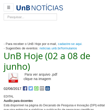
☰
Pesquisar...
- Para receber o UnB Hoje por e-mail,
cadastre-se aqui
.
- Sugestões de eventos:
noticias.unb.br/formularios
UnB Hoje (02 a 08 de
junho)
Para ver arquivo .pdf
clique na imagem
02/06/2017
EDITAL
Auxílio para docentes
Está disponível na página do Decanato de Pesquisa e Inovação (DPI) edital
que visa estimular e viabilizar a publicação de pesquisas científicas,