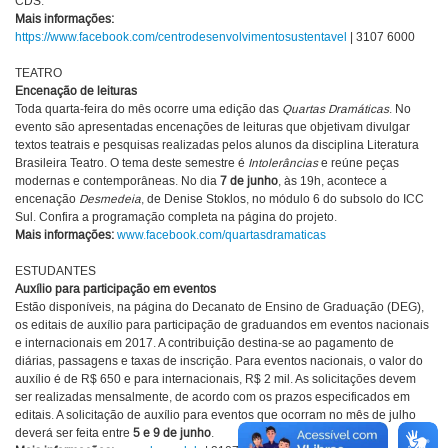
CDS.
Mais informações:
https://www.facebook.com/centrodesenvolvimentosustentavel
| 3107 6000
TEATRO
Encenação de leituras
Toda quarta-feira do mês ocorre uma edição das
Quartas Dramáticas
. No
evento são apresentadas encenações de leituras que objetivam divulgar
textos teatrais e pesquisas realizadas pelos alunos da disciplina Literatura
Brasileira Teatro. O tema deste semestre é
Intolerâncias
e reúne peças
modernas e contemporâneas. No dia
7 de junho
, às 19h, acontece a
encenação
Desmedeia
, de Denise Stoklos, no módulo 6 do subsolo do ICC
Sul. Confira a programação completa na página do projeto.
Mais informações:
www.facebook.com/quartasdramaticas
ESTUDANTES
Auxílio para participação em eventos
Estão disponíveis, na página do Decanato de Ensino de Graduação (DEG),
os editais de auxílio para participação de graduandos em eventos nacionais
e internacionais em 2017. A contribuição destina-se ao pagamento de
diárias, passagens e taxas de inscrição. Para eventos nacionais, o valor do
auxílio é de R$ 650 e para internacionais, R$ 2 mil. As solicitações devem
ser realizadas mensalmente, de acordo com os prazos especificados em
editais. A solicitação de auxílio para eventos que ocorram no mês de julho
deverá ser feita entre
5 e 9 de junho
.