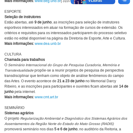
Mais informações:
www.deg.unb.br
| 3107 7636
ESPORTE
Seleção de instrutores
Estão abertas, até
9 de junho
, as inscrições para seleção de instrutores
esportivos interessados em atuar na formação de cursos de extensão. Os
critérios e requisitos para os interessados participarem do processo seletivo
estão no edital disponível na página da Diretoria de Esporte, Arte e Cultura.
Mais informações:
www.dea.unb.br
CULTURA
Chamada para trabalhos
O
Seminário Internacional do Grupo de Pesquisa Curadoria, Memória e
Transtextualidade
propõe-se a reunir projetos de pesquisa de perspectiva
transdisciplinar que tenham como objeto de análise fenômenos do campo
das Artes. O evento acontece de
21 a 23 de junho
no Memorial Darcy
Ribeiro, e as inscrições para participantes e ouvintes ficam abertas até
14 de
junho
pela internet.
Mais informações:
www.cmt.art.br
SEMINÁRIO
Sistemas agrários
O projeto
Regularização Ambiental e Diagnóstico dos Sistemas Agrários dos
Assentamentos da Região Norte do Estado do Mato Grosso (RADIS)
promoverá seminário nos dias
5 e 6 de junho
, no auditório da Reitoria, a