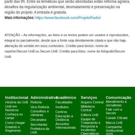
partir das 9h. Entre as temáticas que serão abordadas estão reforma agrária,
desafios da regularização ambiental, desmatamento e preservação na
região do projeto. A entrada é gratuita.
Mais informações:
https://www.facebook.com/ProjetoRadis/
ATENÇÃO – As informações, as fotos e os textos podem ser usados e reproduzidos,
integral ou parcialmente, desde que a fonte seja devidamente citada e que não haja
alteração de sentido em seus conteúdos. Crédito para textos: nome do
repórter/Secom UnB ou Secom UnB. Crédito para fotos: nome do fotógrafo/Secom
UnB.
Institucional
Administrativo
Acadêmico
Serviços
Comunicação
Atendimento a
História da UnB
Reitoria
Faculdades
Arquivo Central
Jornalistas
UnB em
Biblioteca
Vice-Reitoria
Institutos
Fale com a
Números
Central
Conselhos e
Centros
Secom
Conheça os
câmaras
Editora UnB
Educação a
campi
Canais Oficiais
Equipe de
Decanatos
Distância
Como chegar
Tratamento e
Marca UnB
Assuntos
Secretarias
Resposta a
Estatuto e
Campanha
Internacionais
Prefeitura da
Incidentes
Regimento
Institucional
UnB
Cibernéticos
2025