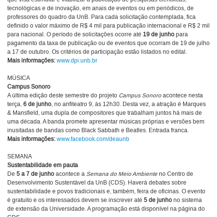
tecnológicas e de inovação, em anais de eventos ou em periódicos, de
professores do quadro da UnB. Para cada solicitação contemplada, fica
definido o valor máximo de R$ 4 mil para publicação internacional e R$ 2 mil
para nacional. O período de solicitações ocorre até
19 de junho
para
pagamento da taxa de publicação ou de eventos que ocorram de 19 de julho
a 17 de outubro. Os critérios de participação estão listados no edital.
Mais informações:
www.dpi.unb.br
MÚSICA
Campus Sonoro
A última edição deste semestre do projeto
Campus Sonoro
acontece nesta
terça,
6 de junho
, no anfiteatro 9, às 12h30. Desta vez, a atração é Marques
& Mansfield, uma dupla de compositores que trabalham juntos há mais de
uma década. A banda promete apresentar músicas próprias e versões bem
inusitadas de bandas como Black Sabbath e Beatles. Entrada franca.
Mais informações:
www.facebook.com/deaunb
SEMANA
Sustentabilidade em pauta
De
5 a 7 de junho
acontece a
Semana do Meio Ambiente
no Centro de
Desenvolvimento Sustentável da UnB (CDS). Haverá debates sobre
sustentabilidade e povos tradicionais e, também, feira de oficinas. O evento
é gratuito e os interessados devem se inscrever até
5 de junho
no sistema
de extensão da Universidade. A programação está disponível na página do