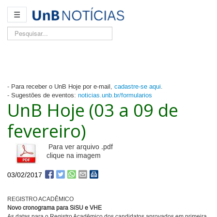
☰
Pesquisar...
- Para receber o UnB Hoje por e-mail,
cadastre-se aqui
.
- Sugestões de eventos:
noticias.unb.br/formularios
UnB Hoje (03 a 09 de
fevereiro)
Para ver arquivo .pdf
clique na imagem
03/02/2017
REGISTRO ACADÊMICO
Novo cronograma para SiSU e VHE
As datas para o Registro Acadêmico dos candidatos aprovados em primeira