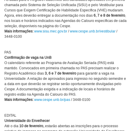
chamada pelo Sistema de Seleção Unificada (SiSU) e pelo Vestibular para
Cursos que Exigem Certificação de Habilidade Específica (VHE) mudaram.
Agora, eles deverão entregar a documentação nos dias
6, 7 e 8 de fevereiro
,
nos locais e horários indicados nas Agendas do Calouro específicas de cada
seleção, disponíveis na página do Cespe.
Mais informações:
www.sisu.mec.gov.br
/
www.cespe.unb.br/vestibular
/
3448-0100
PAS
Confirmação de vaga na UnB
O calendário referente ao Programa de Avaliação Seriada (PAS) está
mantido. Convocados em primeira chamada no PAS precisam realizar o
Registro Acadêmico dias
3, 6 e 7 de fevereiro
para garantir a vaga na
Universidade. A relação de aprovados para ingresso no segundo semestre e
a data em que deverão se registrar serão oportunamente divulgadas pelo
Cespe. A documentação exigida e a indicação de locais e horários de
registro estão na Agenda do Calouro do PAS.
Mais informações:
www.cespe.unb.br/pas
/ 3448-0100
EDITAL
Universidade do Envelhecer
Até o dia
10 de fevereiro,
estarão abertas as inscrições para o processo