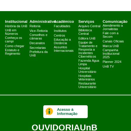
Institucional
Administrativo
Acadêmico
Serviços
Comunicação
Atendimento a
História da UnB
Reitoria
Faculdades
Arquivo Central
Jornalistas
UnB em
Biblioteca
Vice-Reitoria
Institutos
Fale com a
Números
Central
Conselhos e
Centros
Secom
Conheça os
câmaras
Editora UnB
Educação a
campi
Canais Oficiais
Equipe de
Decanatos
Distância
Como chegar
Tratamento e
Marca UnB
Assuntos
Secretarias
Resposta a
Estatuto e
Campanha
Internacionais
Prefeitura da
Incidentes
Regimento
Institucional
UnB
Cibernéticos
2025
Fazenda Água
Planner 2024
Limpa
UnB TV
Hospital
Universitário
Hospitais
Veterinários
Restaurante
Universitário
Acesso à
Informação
OUVIDORIA
UnB