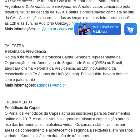
A História oficial
, que rendeu o Oscar de Melhor Filme Estrangeiro à
Argentina e
Toda nudez será castigada
, de Arnaldo Jabor, censurado pela
ditadura militar na década de 1970. Confira a programação completa no site
da CAL. As exibições ocorrem todas as terças e quintas-feiras, com sessões
às 12h e às 15h, no Auditório Gonzaguinha. Entrada franca.
Mais informações:
cal@unb.br
/
www.cal.unb.br
PALESTRA
Reforma da Previdência
No dia
9 de fevereiro
, o professor Baldur Schubert, representante da
Organização Ibero-Americana de Seguridade Social (OISS) no Brasil,
abordará o tema Reforma da Previdência, às 10h, no Auditório da
Associação dos Ex-Alunos da UnB (Alumni). Em seguida, haverá debate
com o palestrante.
Mais informações:
adunbss@unb.br
TREINAMENTO
Periódicos da Capes
O Portal de Periódicos da Capes abriu as inscrições para os treinamentos
online em 2017. As aulas, virtuais e gratuitas, visam à capacitação para o
uso das ferramentas da biblioteca virtual. Os cursos estão divididos por
áreas de conhecimento e acontecem de segunda a sexta-feira, em horários
variados. Cada sessão tem duração de três horas.