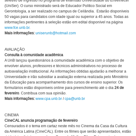
seletivo de ingresso no programa de extensão Universidade do Envelhecer
(UniSer). O curso ministrado será de Educador Político Social em
Gerontologia, a ser realizado no campus de Ceilândia. Estarão disponíveis
50 vagas para candidatos com idade igual ou superior a 45 anos. Todas as
informações pertinentes à seleção estão em edital disponível na página
www.fce.unb.br
.
Mais informações:
uniserunb@hotmail.com
AVALIAÇÃO
Consulta à comunidade acadêmica
A UnB lançou questionários à comunidade acadêmica com o objetivo de
envolver alunos, professores e técnicos administrativos no processo de
autoavaliação institucional. As informações obtidas ajudarão a melhorar a
Universidade e irão subsidiar a avaliação externa realizada pelo Ministério
da Educação para acompanhamento dos cursos de ensino superior. Os
formulários estão disponíveis online para preenchimento até o dia
24 de
fevereiro
. Contribua com sua opinião.
Mais informações:
www.cpa.unb.br
/
cpa@unb.br
CINEMA
CineCAL anuncia programação de fevereiro
Censurados é o tema em cartaz neste mês no Cinema da Casa da Cultura
da América Latina (CineCAL). Entre os filmes que serão apresentados, estão