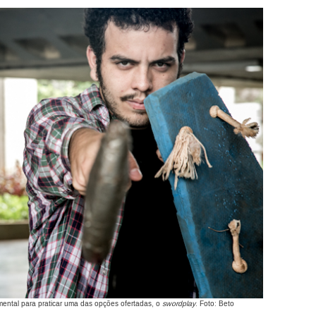
mental para praticar uma das opções ofertadas, o
swordplay
. Foto: Beto