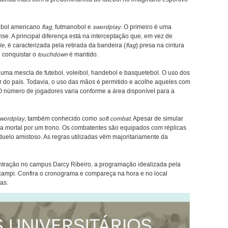
tebol americano
flag
, futmanobol e
swordplay
. O primeiro é uma
se. A principal diferença está na interceptação que, em vez de
le
, é caracterizada pela retirada da bandeira (
flag
) presa na cintura
 e conquistar o
touchdown
é mantido.
uma mescla de futebol, voleibol, handebol e basquetebol. O uso dos
 do país. Todavia, o uso das mãos é permitido e acolhe aqueles com
 número de jogadores varia conforme a área disponível para a
wordplay
, também conhecido como
soft combat
. Apesar de simular
ra mortal por um trono. Os combatentes são equipados com réplicas
uelo amistoso. As regras utilizadas vêm majoritariamente da
tração no campus Darcy Ribeiro, a programação idealizada pela
ampi. Confira o cronograma e compareça na hora e no local
as.