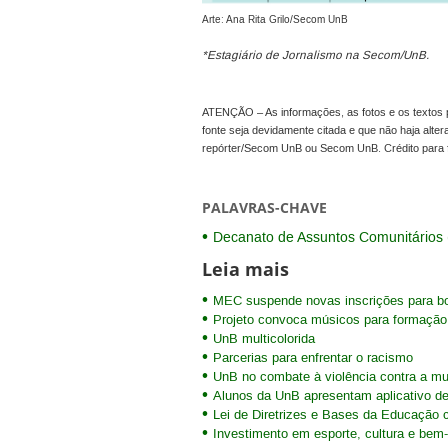
Arte: Ana Rita Grilo/Secom UnB
*Estagiário de Jornalismo na Secom/UnB.
ATENÇÃO – As informações, as fotos e os textos p
fonte seja devidamente citada e que não haja alte
repórter/Secom UnB ou Secom UnB. Crédito para 
PALAVRAS-CHAVE
Decanato de Assuntos Comunitários
Leia mais
MEC suspende novas inscrições para b
Projeto convoca músicos para formação
UnB multicolorida
Parcerias para enfrentar o racismo
UnB no combate à violência contra a mu
Alunos da UnB apresentam aplicativo d
Lei de Diretrizes e Bases da Educação 
Investimento em esporte, cultura e bem