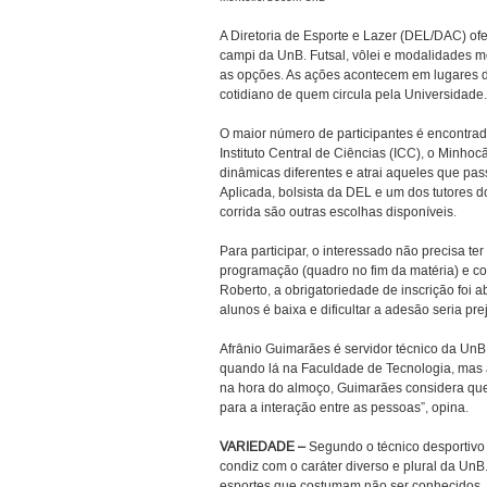
A Diretoria de Esporte e Lazer (DEL/DAC) ofer
campi da UnB. Futsal, vôlei e modalidades
as opções. As ações acontecem em lugares de
cotidiano de quem circula pela Universidade.
O maior número de participantes é encontrado
Instituto Central de Ciências (ICC), o Minho
dinâmicas diferentes e atrai aqueles que pas
Aplicada, bolsista da DEL e um dos tutores d
corrida são outras escolhas disponíveis.
Para participar, o interessado não precisa te
programação (quadro no fim da matéria) e c
Roberto, a obrigatoriedade de inscrição foi a
alunos é baixa e dificultar a adesão seria pr
Afrânio Guimarães é servidor técnico da UnB 
quando lá na Faculdade de Tecnologia, mas a
na hora do almoço, Guimarães considera que
para a interação entre as pessoas”, opina.
VARIEDADE –
Segundo o técnico desportivo 
condiz com o caráter diverso e plural da U
esportes que costumam não ser conhecidos, 