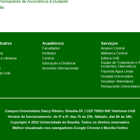
Permanente de Assistência Estudantil
são
rativo
Acadêmico
Serviços
Faculdades
Arquivo Central
ia
Institutos
Biblioteca Central
 e câmaras
Centros
Editora UnB
Equipe de Tratamento e 
Educação a Distância
Incidentes Cibernéticos
s
Assuntos Internacionais
Fazenda Água Limpa
 da UnB
Hospital Universitário
Hospitais Veterinários
Restaurante Universitário
Campus
Universitário Darcy Ribeiro,
Brasília-DF | CEP 70910-900
Telefones UnB
Horário de funcionamento: de 2ª a 6ª, das 7h às 23h. Sábado, das 8h às 18h.
Copyright © 2022
Universidade de Brasília
.
Todos os direitos reservados.
Melhor visualizado nos navegadores Google Chrome e Mozilla Firefox