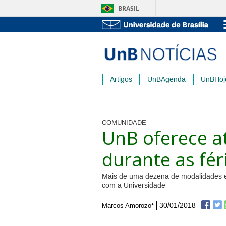
BRASIL
Artigos
UnBAgenda
UnBHoj
COMUNIDADE
UnB oferece at
durante as fér
Mais de uma dezena de modalidades est
com a Universidade
30/01/2018
Marcos Amorozo*