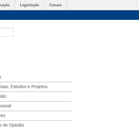
mação
Legislação
Canais
o
isas, Estudos e Projetos
são
ucional
mes
s de Opinião