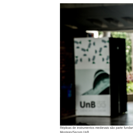
Réplicas de instrumentos medievais são parte funda
Monteiro/Secom UnB