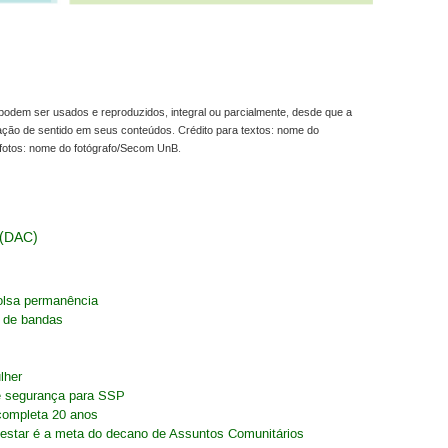
odem ser usados e reproduzidos, integral ou parcialmente, desde que a
ração de sentido em seus conteúdos. Crédito para textos: nome do
fotos: nome do fotógrafo/Secom UnB.
 (DAC)
olsa permanência
 de bandas
lher
e segurança para SSP
completa 20 anos
-estar é a meta do decano de Assuntos Comunitários