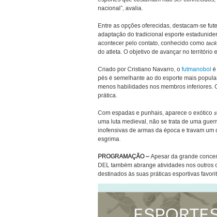
nacional”, avalia.
Entre as opções oferecidas, destacam-se fu
adaptação do tradicional esporte estaduniden
acontecer pelo contato, conhecido como
tack
do atleta. O objetivo de avançar no território
Criado por Cristiano Navarro, o
futmanobol
é 
pés é semelhante ao do esporte mais popular
menos habilidades nos membros inferiores. O
prática.
Com espadas e punhais, aparece o exótico
s
uma luta medieval, não se trata de uma guer
inofensivas de armas da época e travam um d
esgrima.
PROGRAMAÇÃO –
Apesar da grande concen
DEL também abrange atividades nos outros c
destinados às suas práticas esportivas favorit