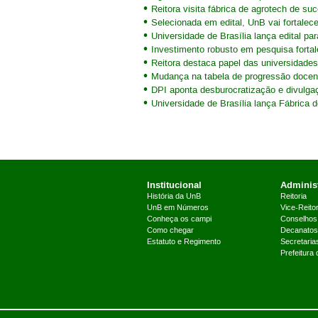
Reitora visita fábrica de agrotech de s
Selecionada em edital, UnB vai fortalece
Universidade de Brasília lança edital 
Investimento robusto em pesquisa forta
Reitora destaca papel das universidade
Mudança na tabela de progressão docent
DPI aponta desburocratização e divulgaç
Universidade de Brasília lança Fábrica d
Institucional
Administ
História da UnB
Reitoria
UnB em Números
Vice-Reitor
Conheça os campi
Conselhos
Como chegar
Decanatos
Estatuto e Regimento
Secretaria
Prefeitura