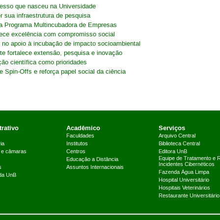
ucesso que nasceu na Universidade
r sua infraestrutura de pesquisa
para Programa Multincubadora de Empresas
lece excelência com compromisso social
s no apoio à incubação de impacto socioambiental
e fortalece extensão, pesquisa e inovação
ão científica como prioridades
e Spin-Offs e reforça papel social da ciência
rativo
Acadêmico
Serviços
Faculdades
Arquivo Central
ia
Institutos
Biblioteca Central
 e câmaras
Centros
Editora UnB
Equipe de Tratamento e 
Educação a Distância
Incidentes Cibernéticos
s
Assuntos Internacionais
Fazenda Água Limpa
 da UnB
Hospital Universitário
Hospitais Veterinários
Restaurante Universitário