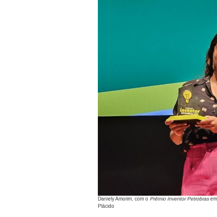
Daniely Amorim, com o
Prêmio Inventor Petrobras
em 
Plácido