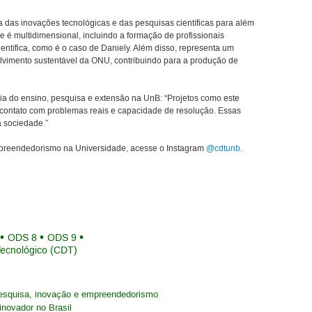
ia das inovações tecnológicas e das pesquisas científicas para além
 é multidimensional, incluindo a formação de profissionais
entífica, como é o caso de Daniely. Além disso, representa um
lvimento sustentável da ONU, contribuindo para a produção de
ia do ensino, pesquisa e extensão na UnB: “Projetos como este
contato com problemas reais e capacidade de resolução. Essas
a sociedade.”
preendedorismo na Universidade, acesse o Instagram
@cdtunb
.
ODS 8
ODS 9
Tecnológico (CDT)
esquisa, inovação e empreendedorismo
novador no Brasil