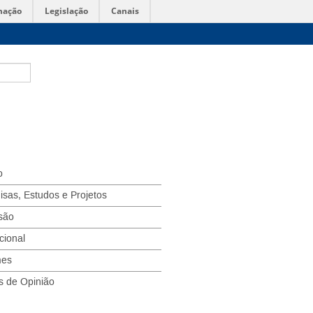
mação
Legislação
Canais
o
isas, Estudos e Projetos
são
ucional
mes
s de Opinião