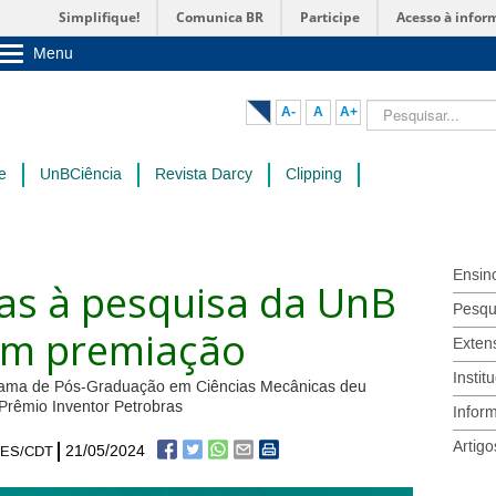
Simplifique!
Comunica BR
Participe
Acesso à infor
Menu
Sobre a UnB
Unidades acadêmicas
Pesquisar...
A-
A
A+
Estude na UnB
Graduação
Pós-Graduação
e
UnBCiência
Revista Darcy
Clipping
Administração
Servidor
Ensin
das à pesquisa da UnB
Pesqu
em premiação
Exten
Instit
grama de Pós-Graduação em Ciências Mecânicas deu
Prêmio Inventor Petrobras
Infor
Artigo
21/05/2024
EDES/CDT