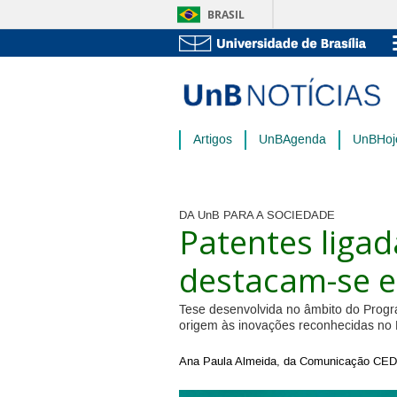
BRASIL
Artigos
UnBAgenda
UnBHoj
DA UnB PARA A SOCIEDADE
Patentes liga
destacam-se 
Tese desenvolvida no âmbito do Pro
origem às inovações reconhecidas no 
Ana Paula Almeida, da Comunicação C