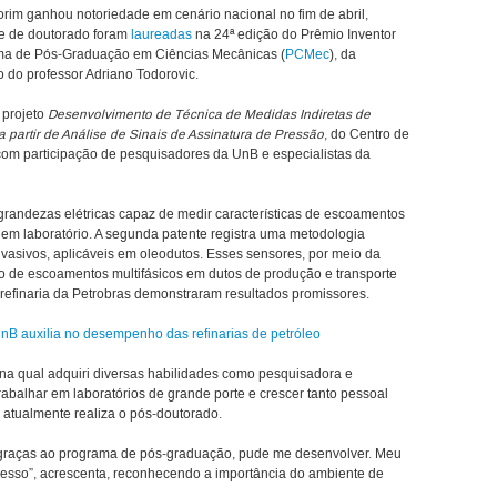
rim ganhou notoriedade em cenário nacional no fim de abril,
se de doutorado foram
laureadas
na 24ª edição do Prêmio Inventor
rama de Pós-Graduação em Ciências Mecânicas (
PCMec
), da
o do professor Adriano Todorovic.
 projeto
Desenvolvimento de Técnica de Medidas Indiretas de
a partir de Análise de Sinais de Assinatura de Pressão
, do Centro de
com participação de pesquisadores da UnB e especialistas da
andezas elétricas capaz de medir características de escoamentos
o em laboratório. A segunda patente registra uma metodologia
vasivos, aplicáveis em oleodutos. Esses sensores, por meio da
ção de escoamentos multifásicos em dutos de produção e transporte
 refinaria da Petrobras demonstraram resultados promissores.
nB auxilia no desempenho das refinarias de petróleo
na qual adquiri diversas habilidades como pesquisadora e
trabalhar em laboratórios de grande porte e crescer tanto pessoal
 atualmente realiza o pós-doutorado.
 graças ao programa de pós-graduação, pude me desenvolver. Meu
cesso”, acrescenta, reconhecendo a importância do ambiente de