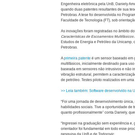
Engenheira eletrônica pela UnB, Daniely Amo
quando duas patentes resultantes de sua te
Petrobras. A tese foi desenvolvida no Prog
Faculdade de Tecnologia (FT), sob orientaçã
As inovações foram registradas no âmbito do
Características de Escoamentos Multifásicos 
Estudos de Energia e Petróleo da Unicamp, 
Petrobras.
A
primeira patente
é um sensor baseado em gr
multifásicos, inicialmente destinado para us
baseada em sensores não intrusivos e não in
vibração estrutural, permitem a caracteriza
de petróleo. Testes piloto realizados em uma
>> Leia também: Software desenvolvido na U
“Foi uma jornada de desenvolvimento única, 
habilidades sociais. Tive a oportunidade de 
quanto profissionalmente” conta Daniely, que
“Ingressei na graduação sem experiência e,
orientador foi fundamental em todo esse pro
pesquisa da UnB e de Todorovic.