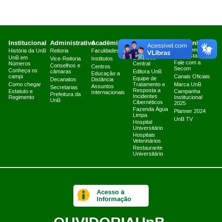
Institucional
Administrativo
Acadêmico
Serviços
Comunicação
Atendimento a
História da UnB
Reitoria
Faculdades
Arquivo Central
Jornalistas
UnB em
Biblioteca
Vice-Reitoria
Institutos
Fale com a
Números
Central
Conselhos e
Centros
Secom
Conheça os
câmaras
Editora UnB
Educação a
campi
Canais Oficiais
Equipe de
Decanatos
Distância
Como chegar
Tratamento e
Marca UnB
Assuntos
Secretarias
Resposta a
Estatuto e
Campanha
Internacionais
Prefeitura da
Incidentes
Regimento
Institucional
UnB
Cibernéticos
2025
Fazenda Água
Planner 2024
Limpa
UnB TV
Hospital
Universitário
Hospitais
Veterinários
Restaurante
Universitário
Acesso à
Informação