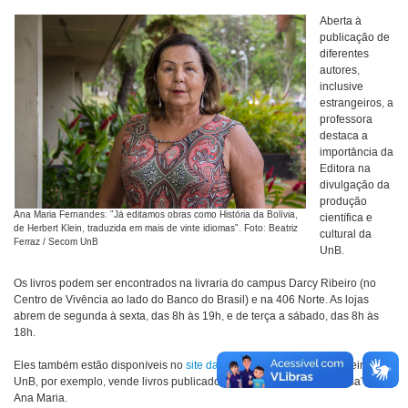
Aberta à
publicação de
diferentes
autores,
inclusive
estrangeiros, a
professora
destaca a
importância da
Editora na
divulgação da
produção
Ana Maria Fernandes: "Já editamos obras como História da Bolívia,
científica e
de Herbert Klein, traduzida em mais de vinte idiomas". Foto: Beatriz
cultural da
Ferraz / Secom UnB
UnB.
Os livros podem ser encontrados na livraria do campus Darcy Ribeiro (no
Centro de Vivência ao lado do Banco do Brasil) e na 406 Norte. As lojas
abrem de segunda à sexta, das 8h às 19h, e de terça a sábado, das 8h às
18h.
Eles também estão disponíveis no
site da Editora
e em livrarias parceiras. “A
UnB, por exemplo, vende livros publicados pela Unicamp e vice-versa”, diz
Ana Maria.