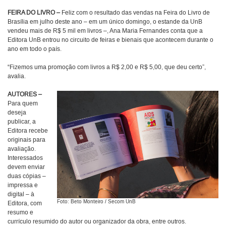
FEIRA DO LIVRO –
Feliz com o resultado das vendas na Feira do Livro de
Brasília em julho deste ano – em um único domingo, o estande da UnB
vendeu mais de R$ 5 mil em livros –, Ana Maria Fernandes conta que a
Editora UnB entrou no circuito de feiras e bienais que acontecem durante o
ano em todo o país.
“Fizemos uma promoção com livros a R$ 2,00 e R$ 5,00, que deu certo”,
avalia.
AUTORES –
Para quem
deseja
publicar, a
Editora recebe
originais para
avaliação.
Interessados
devem enviar
duas cópias –
impressa e
digital – à
Foto: Beto Monteiro / Secom UnB
Editora, com
resumo e
currículo resumido do autor ou organizador da obra, entre outros.