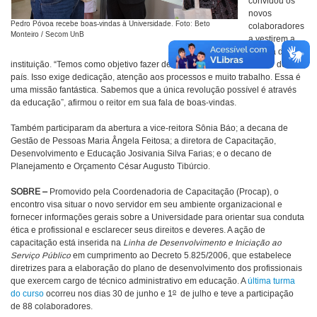
convidou os
novos
Pedro Póvoa recebe boas-vindas à Universidade. Foto: Beto
colaboradores
Monteiro / Secom UnB
a vestirem a
camisa da
instituição. “Temos como objetivo fazer dessa Universidade a melhor do
país. Isso exige dedicação, atenção aos processos e muito trabalho. Essa é
uma missão fantástica. Sabemos que a única revolução possível é através
da educação”, afirmou o reitor em sua fala de boas-vindas.
Também participaram da abertura a vice-reitora Sônia Báo; a decana de
Gestão de Pessoas Maria Ângela Feitosa; a diretora de Capacitação,
Desenvolvimento e Educação Josivania Silva Farias; e o decano de
Planejamento e Orçamento César Augusto Tibúrcio.
SOBRE –
Promovido pela Coordenadoria de Capacitação (Procap), o
encontro visa situar o novo servidor em seu ambiente organizacional e
fornecer informações gerais sobre a Universidade para orientar sua conduta
ética e profissional e esclarecer seus direitos e deveres. A ação de
capacitação está inserida na
Linha de Desenvolvimento e Iniciação ao
Serviço Público
em cumprimento ao Decreto 5.825/2006, que estabelece
diretrizes para a elaboração do plano de desenvolvimento dos profissionais
que exercem cargo de técnico administrativo em educação. A
última turma
o
do curso
ocorreu nos dias 30 de junho e 1
de julho e teve a participação
de 88 colaboradores.