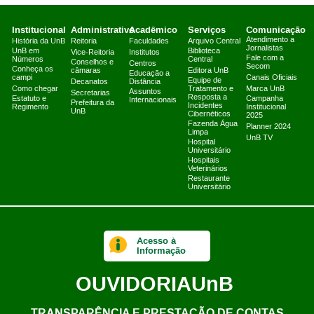
Institucional
Administrativo
Acadêmico
Serviços
Comunicação
Atendimento a
História da UnB
Reitoria
Faculdades
Arquivo Central
Jornalistas
UnB em
Biblioteca
Vice-Reitoria
Institutos
Fale com a
Números
Central
Conselhos e
Centros
Secom
Conheça os
câmaras
Editora UnB
Educação a
campi
Canais Oficiais
Equipe de
Decanatos
Distância
Como chegar
Tratamento e
Marca UnB
Assuntos
Secretarias
Resposta a
Estatuto e
Campanha
Internacionais
Prefeitura da
Incidentes
Regimento
Institucional
UnB
Cibernéticos
2025
Fazenda Água
Planner 2024
Limpa
UnB TV
Hospital
Universitário
Hospitais
Veterinários
Restaurante
Universitário
Acesso à
Informação
OUVIDORIA
UnB
TRANSPARÊNCIA E PRESTAÇÃO DE CONTAS