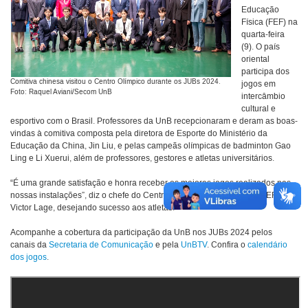
Educação
Física (FEF) na
quarta-feira
(9). O país
oriental
participa dos
Comitiva chinesa visitou o Centro Olímpico durante os JUBs 2024.
jogos em
Foto: Raquel Aviani/Secom UnB
intercâmbio
cultural e
esportivo com o Brasil. Professores da UnB recepcionaram e deram as boas-
vindas à comitiva composta pela diretora de Esporte do Ministério da
Educação da China, Jin Liu, e pelas campeãs olímpicas de badminton Gao
Ling e Li Xuerui, além de professores, gestores e atletas universitários.
“É uma grande satisfação e honra receber os maiores jogos realizados nas
nossas instalações”, diz o chefe do Centro Olímpico e professor da FEF,
Victor Lage, desejando sucesso aos atletas.
Acompanhe a cobertura da participação da UnB nos JUBs 2024 pelos
canais da
Secretaria de Comunicação
e pela
UnBTV
. Confira o
calendário
dos jogos
.