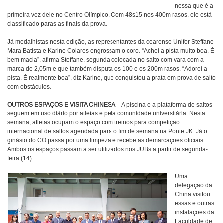
nessa que é a
primeira vez dele no Centro Olímpico. Com 48s15 nos 400m rasos, ele está
classificado paras as finais da prova.
Já medalhistas nesta edição, as representantes da cearense Unifor Steffane
Mara Batista e Karine Colares engrossam o coro. “Achei a pista muito boa. É
bem macia”, afirma Steffane, segunda colocada no salto com vara com a
marca de 2,05m e que também disputa os 100 e os 200m rasos. “Adorei a
pista. É realmente boa”, diz Karine, que conquistou a prata em prova de salto
com obstáculos.
OUTROS ESPAÇOS E VISITA CHINESA
– A piscina e a plataforma de saltos
seguem em uso diário por atletas e pela comunidade universitária. Nesta
semana, atletas ocupam o espaço com treinos para competição
internacional de saltos agendada para o fim de semana na Ponte JK. Já o
ginásio do CO passa por uma limpeza e recebe as demarcações oficiais.
Ambos os espaços passam a ser utilizados nos JUBs a partir de segunda-
feira (14).
Uma
delegação da
China visitou
essas e outras
instalações da
Faculdade de