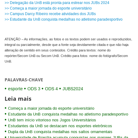
>> Delegação da UnB está pronta para estrear nos JUBs 2024
>> Começa a maior jornada do esporte universitário
>> Campus Darcy Ribeiro recebe atividades dos JUBs
>> Estudante da UnB conquista medalhas no atletismo paradesportivo
ATENÇÃO – As informações, as fotos e os textos podem ser usados e reproduzidos,
integral ou parcialmente, desde que a fonte seja devidamente citada e que não haja
alteração de sentido em seus conteúdos. Crédito para textos: nome do
repórter/Secom UnB ou Secom UnB. Crédito para fotos: nome do fotógrafo/Secom
UnB.
PALAVRAS-CHAVE
esporte
ODS 3
ODS 4
JUBS2024
Leia mais
Começa a maior jornada do esporte universitário
Estudante da UnB conquista medalhas no atletismo paradesportivo
UnB tem início vitorioso nos Jogos Universitários
Estudantes da UnB se destacam nos esportes eletrônicos
Dupla da UnB conquista medalhas nos saltos ornamentais
Universidade de Brasília acumula conquistas nos maiores JUBs da