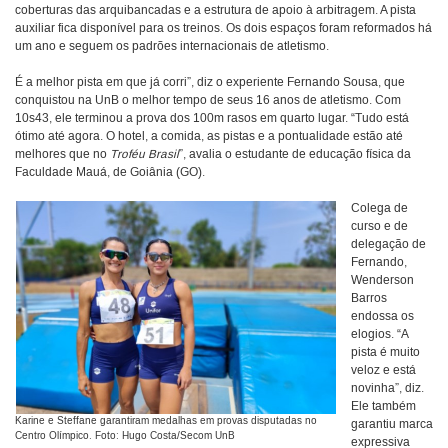
coberturas das arquibancadas e a estrutura de apoio à arbitragem. A pista
auxiliar fica disponível para os treinos. Os dois espaços foram reformados há
um ano e seguem os padrões internacionais de atletismo.
É a melhor pista em que já corri”, diz o experiente Fernando Sousa, que
conquistou na UnB o melhor tempo de seus 16 anos de atletismo. Com
10s43, ele terminou a prova dos 100m rasos em quarto lugar. “Tudo está
ótimo até agora. O hotel, a comida, as pistas e a pontualidade estão até
melhores que no
Troféu Brasil
”, avalia o estudante de educação física da
Faculdade Mauá, de Goiânia (GO).
Colega de
curso e de
delegação de
Fernando,
Wenderson
Barros
endossa os
elogios. “A
pista é muito
veloz e está
novinha”, diz.
Ele também
Karine e Steffane garantiram medalhas em provas disputadas no
garantiu marca
Centro Olímpico. Foto: Hugo Costa/Secom UnB
expressiva