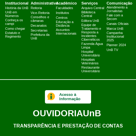
Institucional
Administrativo
Acadêmico
Serviços
Comunicação
Atendimento a
História da UnB
Reitoria
Faculdades
Arquivo Central
Jornalistas
UnB em
Biblioteca
Vice-Reitoria
Institutos
Fale com a
Números
Central
Conselhos e
Centros
Secom
Conheça os
câmaras
Editora UnB
Educação a
campi
Canais Oficiais
Equipe de
Decanatos
Distância
Como chegar
Tratamento e
Marca UnB
Assuntos
Secretarias
Resposta a
Estatuto e
Campanha
Internacionais
Prefeitura da
Incidentes
Regimento
Institucional
UnB
Cibernéticos
2025
Fazenda Água
Planner 2024
Limpa
UnB TV
Hospital
Universitário
Hospitais
Veterinários
Restaurante
Universitário
Acesso à
Informação
OUVIDORIA
UnB
TRANSPARÊNCIA E PRESTAÇÃO DE CONTAS