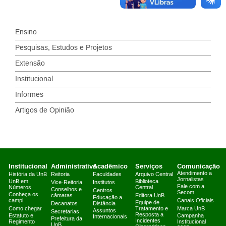
Ensino
Pesquisas, Estudos e Projetos
Extensão
Institucional
Informes
Artigos de Opinião
Institucional
Administrativo
Acadêmico
Serviços
Comunicação
Atendimento a
História da UnB
Reitoria
Faculdades
Arquivo Central
Jornalistas
UnB em
Biblioteca
Vice-Reitoria
Institutos
Fale com a
Números
Central
Conselhos e
Centros
Secom
Conheça os
câmaras
Editora UnB
Educação a
campi
Canais Oficiais
Equipe de
Decanatos
Distância
Como chegar
Tratamento e
Marca UnB
Assuntos
Secretarias
Resposta a
Estatuto e
Campanha
Internacionais
Prefeitura da
Incidentes
Regimento
Institucional
UnB