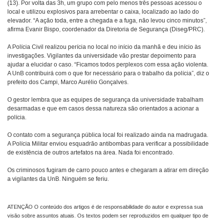
(13). Por volta das 3h, um grupo com pelo menos três pessoas acessou o
local e utilizou explosivos para arrebentar o caixa, localizado ao lado do
elevador. “A ação toda, entre a chegada e a fuga, não levou cinco minutos”,
afirma Evanir Bispo, coordenador da Diretoria de Segurança (Diseg/PRC).
A Polícia Civil realizou perícia no local no início da manhã e deu início às
investigações. Vigilantes da universidade vão prestar depoimento para
ajudar a elucidar o caso. “Ficamos todos perplexos com essa ação violenta.
A UnB contribuirá com o que for necessário para o trabalho da polícia”, diz o
prefeito dos Campi, Marco Aurélio Gonçalves.
O gestor lembra que as equipes de segurança da universidade trabalham
desarmadas e que em casos dessa natureza são orientados a acionar a
polícia.
O contato com a segurança pública local foi realizado ainda na madrugada.
A Polícia Militar enviou esquadrão antibombas para verificar a possibilidade
de existência de outros artefatos na área. Nada foi encontrado.
Os criminosos fugiram de carro pouco antes e chegaram a atirar em direção
a vigilantes da UnB. Ninguém se feriu.
ATENÇÃO O conteúdo dos artigos é de responsabilidade do autor e expressa sua
visão sobre assuntos atuais. Os textos podem ser reproduzidos em qualquer tipo de