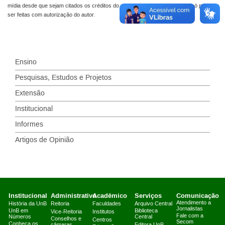
mídia desde que sejam citados os créditos do autor. Edições ou alterações só podem
ser feitas com autorização do autor.
Ensino
Pesquisas, Estudos e Projetos
Extensão
Institucional
Informes
Artigos de Opinião
Institucional
Administrativo
Acadêmico
Serviços
Comunicação
Atendimento a
História da UnB
Reitoria
Faculdades
Arquivo Central
Jornalistas
UnB em
Biblioteca
Vice-Reitoria
Institutos
Fale com a
Números
Central
Conselhos e
Centros
Secom
Conheça os