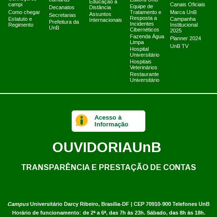
câmaras
Editora UnB
Educação a
campi
Canais Oficiais
Equipe de
Decanatos
Distância
Como chegar
Tratamento e
Marca UnB
Assuntos
Secretarias
Resposta a
Estatuto e
Campanha
Internacionais
Prefeitura da
Incidentes
Regimento
Institucional
UnB
Cibernéticos
2025
Fazenda Água
Planner 2024
Limpa
UnB TV
Hospital
Universitário
Hospitais
Veterinários
Restaurante
Universitário
Acesso à
Informação
OUVIDORIA
UnB
TRANSPARÊNCIA E PRESTAÇÃO DE CONTAS
Campus
Universitário Darcy Ribeiro,
Brasília-DF | CEP 70910-900
Telefones UnB
Horário de funcionamento: de 2ª a 6ª, das 7h às 23h. Sábado, das 8h às 18h.