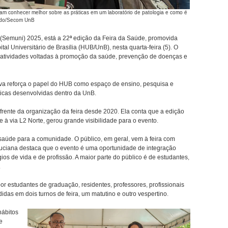
ram conhecer melhor sobre as práticas em um laboratório de patologia e como é
Prado/Secom UnB
 (Semuni) 2025, está a 22ª edição da Feira da Saúde, promovida
al Universitário de Brasília (HUB/UnB), nesta quarta-feira (5). O
atividades voltadas à promoção da saúde, prevenção de doenças e
iva reforça o papel do HUB como espaço de ensino, pesquisa e
icas desenvolvidas dentro da UnB.
frente da organização da feira desde 2020. Ela conta que a edição
 à via L2 Norte, gerou grande visibilidade para o evento.
saúde para a comunidade. O público, em geral, vem à feira com
Luciana destaca que o evento é uma oportunidade de integração
ios de vida e de profissão. A maior parte do público é de estudantes,
.
por estudantes de graduação, residentes, professores, profissionais
didas em dois turnos de feira, um matutino e outro vespertino.
hábitos
e