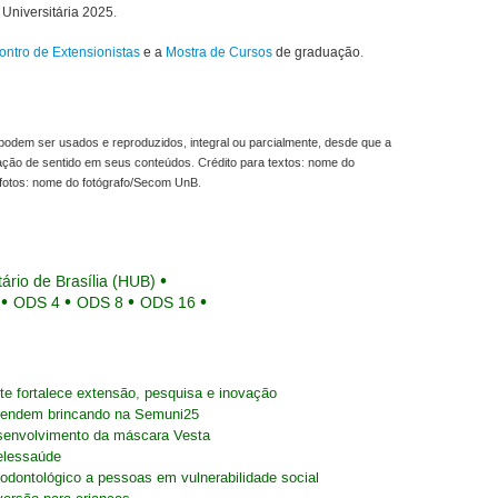
niversitária 2025.
ontro de Extensionistas
e a
Mostra de Cursos
de graduação.
odem ser usados e reproduzidos, integral ou parcialmente, desde que a
ração de sentido em seus conteúdos. Crédito para textos: nome do
fotos: nome do fotógrafo/Secom UnB.
tário de Brasília (HUB)
ODS 4
ODS 8
ODS 16
e fortalece extensão, pesquisa e inovação
rendem brincando na Semuni25
envolvimento da máscara Vesta
Telessaúde
odontológico a pessoas em vulnerabilidade social