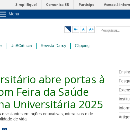
Simplifique!
Comunica BR
Participe
Acesso à infor
Menu
Sobre a UnB
Unidades acadêmicas
Pesquisar...
A-
A
A+
Estude na UnB
Graduação
Pós-Graduação
e
UnBCiência
Revista Darcy
Clipping
Administração
Servidor
Ensin
rsitário abre portas à
Pesqu
om Feira da Saúde
Exten
Instit
a Universitária 2025
Infor
 e visitantes em ações educativas, interativas e de
Artigo
lidade de vida