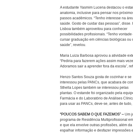
A estudante Yasmim Lucena destacou o esta
anatomia, inclusive para pensar nos próximo
passos acadêmicos. “Tenho interesse na áre
saúde. Gosto de cuidar das pessoas”, disse. 
Lisboa também aproveitou para conhecer
possibilidades profissionais. “Tenho vontade
cursar graduação em ciências biológicas ou 
saúde”, revelou.
Maria Luiza Barbosa aprovou a atividade ext
“Pediria para fazerem ações assim mais veze
Adoramos sair a aprender fora da escola”, re
Henzo Santos Souza gosta de cozinhar e se
interessou pelas PANCs, que acabara de con
Sthella Lopes também se interessou pelas
plantas. O estande foi organizado pela equip
Farmácia e do Laboratório de Análises Clínic
para usar as PANCs, deve-se, antes de tudo, 
“POUCOS SABEM O QUE FAZEMOS” –
Um jo
programa de Residência Multiprofissional em
e que ela envolve outras profissões, além d
espalhar informação e desfazer impressões 