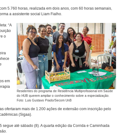
 com 5.760 horas, realizada em dois anos, com 60 horas semanais,
orma a assistente social Liam Fialho.
eta: “A
ibuição
re o
eira
nhece
e
dos em
terapia
Residentes do programa de Residência Multiprofissional em Saúde
do HUB querem ampliar o conhecimento sobre a especialização.
Foto: Luis Gustavo Prado/Secom UnB
s ofertaram mais de 1.200 ações de extensão com inscrição pelo
Acadêmicas (Sigaa).
 segue até sábado (8). A quarta edição da Corrida e Caminhada
são.