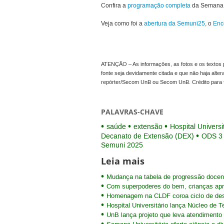
Confira a
programação completa
da Semana U
Veja como foi a
abertura da Semuni25
, o
Enc
ATENÇÃO – As informações, as fotos e os textos p
fonte seja devidamente citada e que não haja alte
repórter/Secom UnB ou Secom UnB. Crédito para 
PALAVRAS-CHAVE
saúde
extensão
Hospital Universi
Decanato de Extensão (DEX)
ODS 3
Semuni 2025
Leia mais
Mudança na tabela de progressão docent
Com superpoderes do bem, crianças ap
Homenagem na CLDF coroa ciclo de des
Hospital Universitário lança Núcleo de 
UnB lança projeto que leva atendimento 