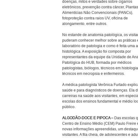
doenças, mitos e verdades sobre cigarros
eletrônicos, prevenção contra câncer, Planta
Alimentícias Não Convencionais (PANCs),
fotoproteção contra raios UV, oficina de
alongamento, entre outros.
No estande de anatomia patológica, os visita
puderam conhecer melhor sobre as práticas
laboratório de patologia e como é feita uma 
histológica. A exposição foi composta por
representantes da equipe da Unidade de An
Patológica do HUB, formada por médicos
patologistas, biólogos, técnicos em histologia
técnicos em necropsia e enfermeiros.
A médica patologista Verônica Furtado explic
saúde e para diagnósticos de doenças. Ela 
carreiras na saúde aos visitantes, em especia
escolas dos ensinos fundamental e médio loc
público.
ALGODÃO-DOCE E PIPOCA –
Das escolas q
Centro de Ensino Médio (CEM) Paulo Freire es
novas informações apreendidas, um destaque
visitantes. A fila cheia, de adolescentes e a