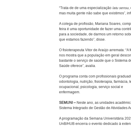
“Trata-de de uma especialização
latu sensu
,
mas muita gente não sabe que existimos”, inf
A colega de profissão, Mariana Soares, compl
feira é uma oportunidade de fazer uma contr
para a sociedade, de darmos um retorno sob
que estamos fazendo”, disse.
O fisioterapeuta Vitor de Araújo arremata: “A f
nos mostra que a população em geral desco
bastante o serviço de saúde que o Sistema d
Saúde oferece”, avalia.
O programa conta com profissionais gradua
odontologia, nutrição, fisioterapia, farmácia, 
ocupacional, psicologia, serviço social e
enfermagem.
SEMUNI –
Neste ano, as unidades acadêmica
Sistema Integrado de Gestão de Atividades 
A programação da Semana Universitária 2025
UnB/HUB encerra o evento dedicado à exten