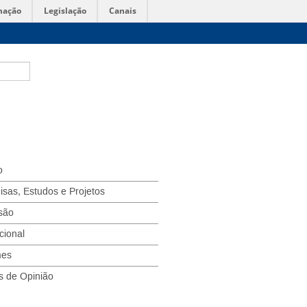
mação
Legislação
Canais
o
isas, Estudos e Projetos
são
ucional
mes
s de Opinião