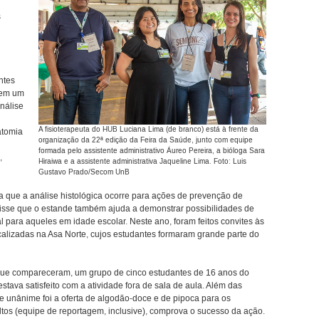
s
ntes
 em um
análise
A fisioterapeuta do HUB Luciana Lima (de branco) está à frente da
atomia
organização da 22ª edição da Feira da Saúde, junto com equipe
formada pelo assistente administrativo Áureo Pereira, a bióloga Sara
,
Hiraiwa e a assistente administrativa Jaqueline Lima. Foto: Luis
Gustavo Prado/Secom UnB
a que a análise histológica ocorre para ações de prevenção de
disse que o estande também ajuda a demonstrar possibilidades de
l para aqueles em idade escolar. Neste ano, foram feitos convites às
alizadas na Asa Norte, cujos estudantes formaram grande parte do
ue compareceram, um grupo de cinco estudantes de 16 anos do
tava satisfeito com a atividade fora de sala de aula. Além das
 unânime foi a oferta de algodão-doce e de pipoca para os
dultos (equipe de reportagem, inclusive), comprova o sucesso da ação.