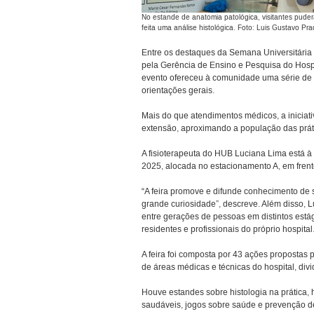
No estande de anatomia patológica, visitantes pude
feita uma análise histológica. Foto: Luis Gustavo 
Entre os destaques da Semana Universitária
pela Gerência de Ensino e Pesquisa do Hospit
evento ofereceu à comunidade uma série de 
orientações gerais.
Mais do que atendimentos médicos, a iniciat
extensão, aproximando a população das prát
A fisioterapeuta do HUB Luciana Lima está à 
2025, alocada no estacionamento A, em frente
“A feira promove e difunde conhecimento de 
grande curiosidade”, descreve. Além disso, 
entre gerações de pessoas em distintos estág
residentes e profissionais do próprio hospital
A feira foi composta por 43 ações propostas 
de áreas médicas e técnicas do hospital, divi
Houve estandes sobre histologia na prática, 
saudáveis, jogos sobre saúde e prevenção d