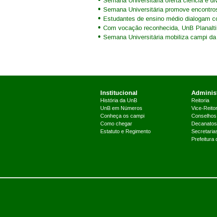
Semana Universitária oferta ciência e di
Semana Universitária promove encontr
Estudantes de ensino médio dialogam c
Com vocação reconhecida, UnB Planalti
Semana Universitária mobiliza campi da
Institucional
Administ
História da UnB
Reitoria
UnB em Números
Vice-Reitor
Conheça os campi
Conselhos
Como chegar
Decanatos
Estatuto e Regimento
Secretaria
Prefeitura