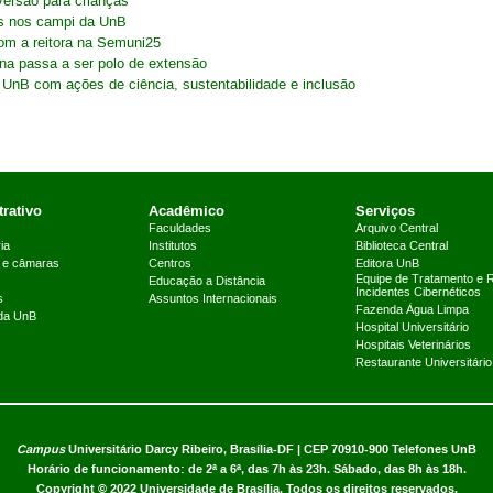
versão para crianças
os nos campi da UnB
om a reitora na Semuni25
na passa a ser polo de extensão
 UnB com ações de ciência, sustentabilidade e inclusão
rativo
Acadêmico
Serviços
Faculdades
Arquivo Central
ia
Institutos
Biblioteca Central
 e câmaras
Centros
Editora UnB
Equipe de Tratamento e 
Educação a Distância
Incidentes Cibernéticos
s
Assuntos Internacionais
Fazenda Água Limpa
 da UnB
Hospital Universitário
Hospitais Veterinários
Restaurante Universitário
Campus
Universitário Darcy Ribeiro,
Brasília-DF | CEP 70910-900
Telefones UnB
Horário de funcionamento: de 2ª a 6ª, das 7h às 23h. Sábado, das 8h às 18h.
Copyright © 2022
Universidade de Brasília
.
Todos os direitos reservados.