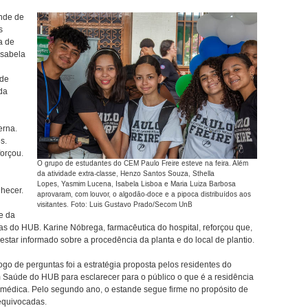
nde de
s
a de
Isabela
 de
da
erna.
s.
forçou.
O grupo de estudantes do CEM Paulo Freire esteve na feira. Além
da atividade extra-classe, Henzo Santos Souza, Sthella
Lopes, Yasmim Lucena, Isabela Lisboa e Maria Luiza Barbosa
hecer.
aprovaram, com louvor, o algodão-doce e a pipoca distribuídos aos
visitantes. Foto: Luis Gustavo Prado/Secom UnB
e da
as do HUB. Karine Nóbrega, farmacêutica do hospital, reforçou que,
estar informado sobre a procedência da planta e do local de plantio.
go de perguntas foi a estratégia proposta pelos residentes do
 Saúde do HUB para esclarecer para o público o que é a residência
a médica. Pelo segundo ano, o estande segue firme no propósito de
equivocadas.