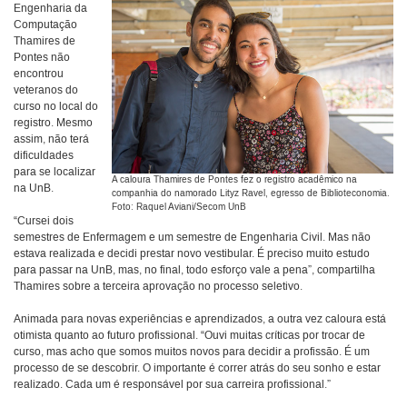
Engenharia da
Computação
Thamires de
Pontes não
encontrou
veteranos do
curso no local do
registro. Mesmo
assim, não terá
dificuldades
para se localizar
A caloura Thamires de Pontes fez o registro acadêmico na
na UnB.
companhia do namorado Lityz Ravel, egresso de Biblioteconomia.
Foto: Raquel Aviani/Secom UnB
“Cursei dois
semestres de Enfermagem e um semestre de Engenharia Civil. Mas não
estava realizada e decidi prestar novo vestibular. É preciso muito estudo
para passar na UnB, mas, no final, todo esforço vale a pena”, compartilha
Thamires sobre a terceira aprovação no processo seletivo.
Animada para novas experiências e aprendizados, a outra vez caloura está
otimista quanto ao futuro profissional. “Ouvi muitas críticas por trocar de
curso, mas acho que somos muitos novos para decidir a profissão. É um
processo de se descobrir. O importante é correr atrás do seu sonho e estar
realizado. Cada um é responsável por sua carreira profissional.”