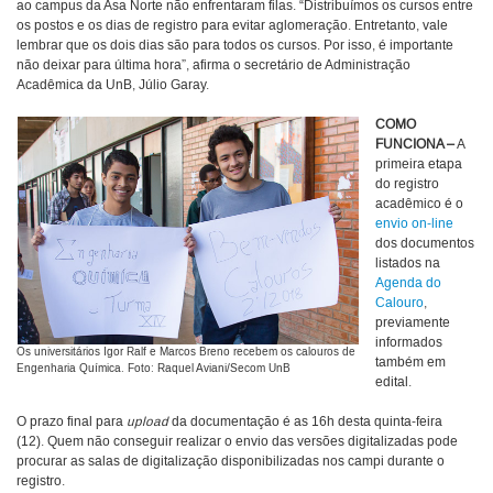
ao campus da Asa Norte não enfrentaram filas. “Distribuímos os cursos entre
os postos e os dias de registro para evitar aglomeração. Entretanto, vale
lembrar que os dois dias são para todos os cursos. Por isso, é importante
não deixar para última hora”, afirma o secretário de Administração
Acadêmica da UnB, Júlio Garay.
COMO
FUNCIONA –
A
primeira etapa
do registro
acadêmico é o
envio on-line
dos documentos
listados na
Agenda do
Calouro
,
previamente
informados
Os universitários Igor Ralf e Marcos Breno recebem os calouros de
também em
Engenharia Química. Foto: Raquel Aviani/Secom UnB
edital.
O prazo final para
upload
da documentação é as 16h desta quinta-feira
(12). Quem não conseguir realizar o envio das versões digitalizadas pode
procurar as salas de digitalização disponibilizadas nos campi durante o
registro.