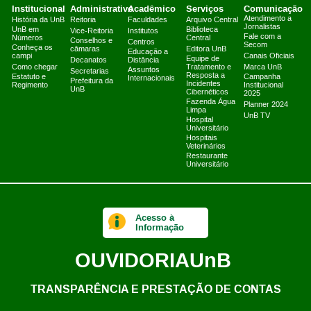
Institucional
Administrativo
Acadêmico
Serviços
Comunicação
Atendimento a
História da UnB
Reitoria
Faculdades
Arquivo Central
Jornalistas
UnB em
Biblioteca
Vice-Reitoria
Institutos
Fale com a
Números
Central
Conselhos e
Centros
Secom
Conheça os
câmaras
Editora UnB
Educação a
campi
Canais Oficiais
Equipe de
Decanatos
Distância
Como chegar
Tratamento e
Marca UnB
Assuntos
Secretarias
Resposta a
Estatuto e
Campanha
Internacionais
Prefeitura da
Incidentes
Regimento
Institucional
UnB
Cibernéticos
2025
Fazenda Água
Planner 2024
Limpa
UnB TV
Hospital
Universitário
Hospitais
Veterinários
Restaurante
Universitário
Acesso à
Informação
OUVIDORIA
UnB
TRANSPARÊNCIA E PRESTAÇÃO DE CONTAS