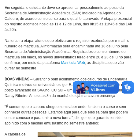
Em seguida, o estudante deve se apresentar pessoalmente ao posto da
Secretaria de Administração Acadêmica (SAA) indicado na Agenda do
Calouro, de acordo com o curso para o qual foi aprovado. A etapa presencial
do registro acontece nos dias 11 e 12 de julho, das 8h15 às 11h45 e das 14h
às 20h.
Na terceira etapa, alunos que efetivaram o registro receberão, por e-mail, o
número de matrícula. A informação será encaminhada até 18 de julho pela
Secretaria de Administração Acadêmica. Registrados e com o número de
matrícula em mãos, os novos universitários terão entre 20 e 23 de julho para
confirmar, por meio da plataforma
Matrícula Web
, as disciplinas que vão
cursar no semestre.
BOAS VINDAS –
Garantir o bom acolhimento dos calouros de Engenharia
Química motivou os universitários Igor Ralf e Marcos Breno a estarem no
posto avançado da SAA no ICC Sul – um dos locais de registro no campus
Darcy Ribeiro. Antes das 8h da manhã eles já marcavam presença.
“É comum que o calouro chegue sem saber onde funciona o curso e sem
conhecer outras pessoas. Estamos aqui para que eles saibam que podem
contar conosco e para unir a nova turma”, diz Igor, que garantiu ter sido
acolhido com o mesmo entusiasmo no semestre anterior.
A caloura de