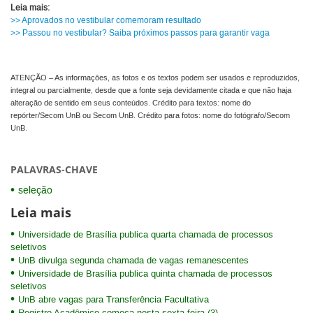
Leia mais:
>> Aprovados no vestibular comemoram resultado
>> Passou no vestibular? Saiba próximos passos para garantir vaga
ATENÇÃO – As informações, as fotos e os textos podem ser usados e reproduzidos,
integral ou parcialmente, desde que a fonte seja devidamente citada e que não haja
alteração de sentido em seus conteúdos. Crédito para textos: nome do
repórter/Secom UnB ou Secom UnB. Crédito para fotos: nome do fotógrafo/Secom
UnB.
PALAVRAS-CHAVE
seleção
Leia mais
Universidade de Brasília publica quarta chamada de processos
seletivos
UnB divulga segunda chamada de vagas remanescentes
Universidade de Brasília publica quinta chamada de processos
seletivos
UnB abre vagas para Transferência Facultativa
Registro Acadêmico começa nesta sexta-feira (3)