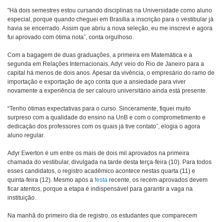
"Há dois semestres estou cursando disciplinas na Universidade como aluno
especial, porque quando cheguei em Brasília a inscrição para o vestibular já
havia se encerrado. Assim que abriu a nova seleção, eu me inscrevi e agora
fui aprovado com ótima nota”, conta orgulhoso.
Com a bagagem de duas graduações, a primeira em Matemática e a
segunda em Relações Internacionais, Adyr veio do Rio de Janeiro para a
capital há menos de dois anos. Apesar da vivência, o empresário do ramo de
importação e exportação de aço conta que a ansiedade para viver
novamente a experiência de ser calouro universitário ainda está presente.
“Tenho ótimas expectativas para o curso. Sinceramente, fiquei muito
surpreso com a qualidade do ensino na UnB e com o comprometimento e
dedicação dos professores com os quais já tive contato”, elogia o agora
aluno regular.
Adyr Ewerton é um entre os mais de dois mil aprovados na primeira
chamada do vestibular, divulgada na tarde desta terça-feira (10). Para todos
esses candidatos, o registro acadêmico acontece nestas quarta (11) e
quinta-feira (12). Mesmo após a
festa
recente, os recém-aprovados devem
ficar atentos, porque a etapa é indispensável para garantir a vaga na
instituição.
Na manhã do primeiro dia de registro, os estudantes que comparecem