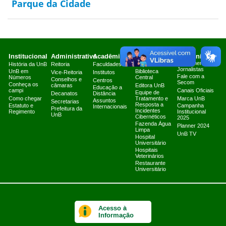
Parque da Cidade
Institucional
Administrativo
Acadêmico
Serviços
Comunicação
Atendimento a
História da UnB
Reitoria
Faculdades
Arquivo Central
Jornalistas
UnB em
Biblioteca
Vice-Reitoria
Institutos
Fale com a
Números
Central
Conselhos e
Centros
Secom
Conheça os
câmaras
Editora UnB
Educação a
campi
Canais Oficiais
Equipe de
Decanatos
Distância
Como chegar
Tratamento e
Marca UnB
Assuntos
Secretarias
Resposta a
Estatuto e
Campanha
Internacionais
Prefeitura da
Incidentes
Regimento
Institucional
UnB
Cibernéticos
2025
Fazenda Água
Planner 2024
Limpa
UnB TV
Hospital
Universitário
Hospitais
Veterinários
Restaurante
Universitário
Acesso à
Informação