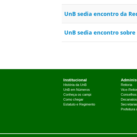
UnB sedia encontro da Re
UnB sedia encontro sobre 
Institucional
Administ
História da UnB
Reitoria
UnB em Números
Vice-Reitor
Conheça os campi
Conselhos
Como chegar
Decanatos
Estatuto e Regimento
Secretaria
Prefeitura