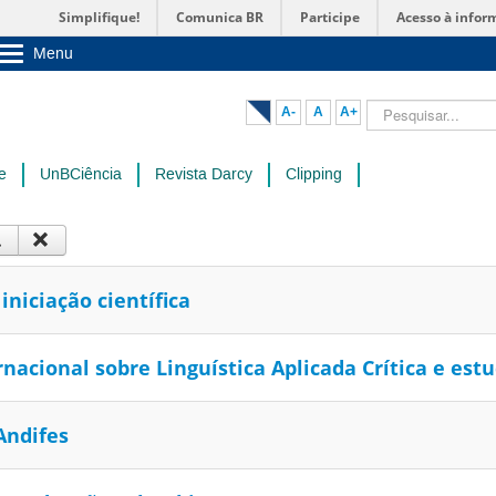
Simplifique!
Comunica BR
Participe
Acesso à infor
Menu
Sobre a UnB
Unidades acadêmicas
Pesquisar...
A-
A
A+
Estude na UnB
Graduação
Pós-Graduação
e
UnBCiência
Revista Darcy
Clipping
Administração
Servidor
niciação científica
nacional sobre Linguística Aplicada Crítica e es
Andifes