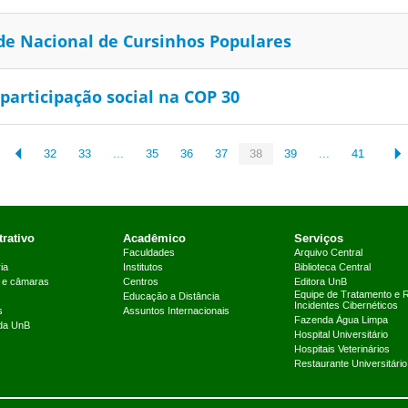
de Nacional de Cursinhos Populares
participação social na COP 30
32
33
...
35
36
37
38
39
...
41
rativo
Acadêmico
Serviços
Faculdades
Arquivo Central
ia
Institutos
Biblioteca Central
 e câmaras
Centros
Editora UnB
Equipe de Tratamento e 
Educação a Distância
Incidentes Cibernéticos
s
Assuntos Internacionais
Fazenda Água Limpa
 da UnB
Hospital Universitário
Hospitais Veterinários
Restaurante Universitário