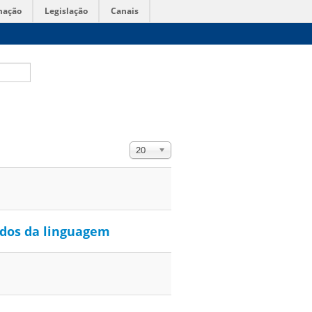
mação
Legislação
Canais
Exibir #
20
tudos da linguagem