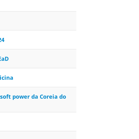
24
EaD
icina
soft power da Coreia do