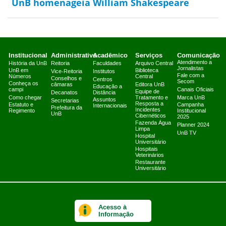
UnB homenageia William Shakespeare
Institucional
Administrativo
Acadêmico
Serviços
Comunicação
Atendimento a
História da UnB
Reitoria
Faculdades
Arquivo Central
Jornalistas
UnB em
Biblioteca
Vice-Reitoria
Institutos
Fale com a
Números
Central
Conselhos e
Centros
Secom
Conheça os
câmaras
Editora UnB
Educação a
campi
Canais Oficiais
Equipe de
Decanatos
Distância
Como chegar
Tratamento e
Marca UnB
Assuntos
Secretarias
Resposta a
Estatuto e
Campanha
Internacionais
Prefeitura da
Incidentes
Regimento
Institucional
UnB
Cibernéticos
2025
Fazenda Água
Planner 2024
Limpa
UnB TV
Hospital
Universitário
Hospitais
Veterinários
Restaurante
Universitário
Acesso à
Informação