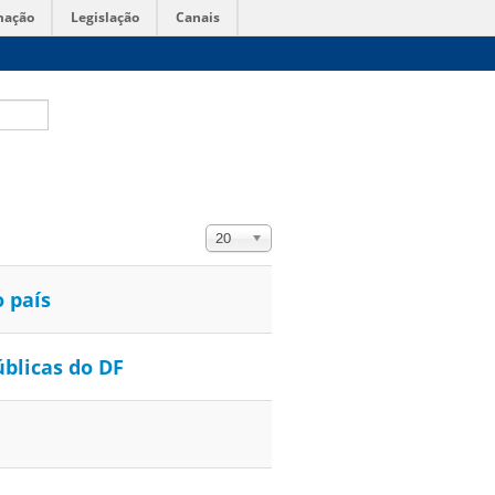
mação
Legislação
Canais
Exibir #
20
 país
blicas do DF