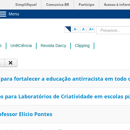
Simplifique!
Comunica BR
Participe
Acesso à infor
Menu
Sobre a UnB
Unidades acadêmicas
Pesquisar...
A-
A
A+
Estude na UnB
Graduação
Pós-Graduação
e
UnBCiência
Revista Darcy
Clipping
Administração
Servidor
ara fortalecer a educação antirracista em todo o
para Laboratórios de Criatividade em escolas pú
essor Elício Pontes