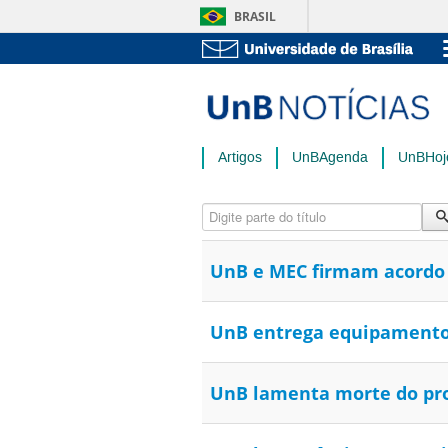
BRASIL
Artigos
UnBAgenda
UnBHoj
Digite parte do título
UnB e MEC firmam acordo p
UnB entrega equipamentos 
UnB lamenta morte do prof