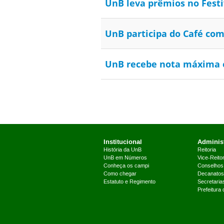
UnB leva prêmios no Festi
UnB participa do Café com
UnB recebe nota máxima e
Institucional
Administ
História da UnB
Reitoria
UnB em Números
Vice-Reitor
Conheça os campi
Conselhos
Como chegar
Decanatos
Estatuto e Regimento
Secretaria
Prefeitura