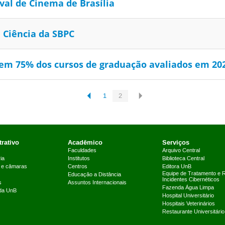
val de Cinema de Brasília
 Ciência da SBPC
m 75% dos cursos de graduação avaliados em 20
1
2
rativo
Acadêmico
Serviços
Faculdades
Arquivo Central
ia
Institutos
Biblioteca Central
 e câmaras
Centros
Editora UnB
Equipe de Tratamento e 
Educação a Distância
Incidentes Cibernéticos
s
Assuntos Internacionais
Fazenda Água Limpa
 da UnB
Hospital Universitário
Hospitais Veterinários
Restaurante Universitário