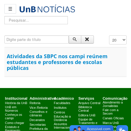
☰
Pesquisar...
Digite parte do título
Exibir #
Atividades da SBPC nos campi reúnem
estudantes e professores de escolas
públicas
Institucional
Administrativo
Acadêmico
Serviços
Comunicação
Atendimento a
História da UnB
Reitoria
Faculdades
Arquivo Central
Jornalistas
UnB em
Biblioteca
Vice-Reitoria
Institutos
Fale com a
Números
Central
Conselhos e
Centros
Secom
Conheça os
câmaras
Editora UnB
Educação a
campi
Canais Oficiais
Equipe de
Decanatos
Distância
Como chegar
Tratamento e
Marca UnB
Assuntos
Secretarias
Resposta a
Estatuto e
Campanha
Internacionais
Prefeitura da
Incidentes
Regimento
Institucional