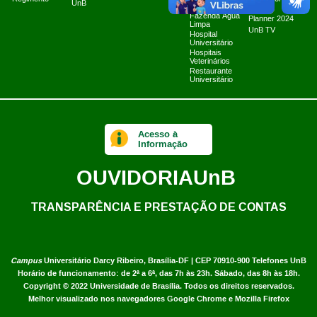
UnB
Cibernéticos
2025
Fazenda Água
Planner 2024
Limpa
UnB TV
Hospital
Universitário
Hospitais
Veterinários
Restaurante
Universitário
Acesso à
Informação
OUVIDORIA
UnB
TRANSPARÊNCIA E PRESTAÇÃO DE CONTAS
Campus
Universitário Darcy Ribeiro,
Brasília-DF | CEP 70910-900
Telefones UnB
Horário de funcionamento: de 2ª a 6ª, das 7h às 23h. Sábado, das 8h às 18h.
Copyright © 2022
Universidade de Brasília
.
Todos os direitos reservados.
Melhor visualizado nos navegadores Google Chrome e Mozilla Firefox