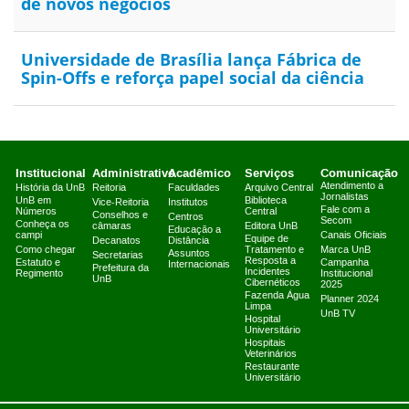
de novos negócios
Universidade de Brasília lança Fábrica de
Spin-Offs e reforça papel social da ciência
Institucional
Administrativo
Acadêmico
Serviços
Comunicação
Atendimento a
História da UnB
Reitoria
Faculdades
Arquivo Central
Jornalistas
UnB em
Biblioteca
Vice-Reitoria
Institutos
Fale com a
Números
Central
Conselhos e
Centros
Secom
Conheça os
câmaras
Editora UnB
Educação a
campi
Canais Oficiais
Equipe de
Decanatos
Distância
Como chegar
Tratamento e
Marca UnB
Assuntos
Secretarias
Resposta a
Estatuto e
Campanha
Internacionais
Prefeitura da
Incidentes
Regimento
Institucional
UnB
Cibernéticos
2025
Fazenda Água
Planner 2024
Limpa
UnB TV
Hospital
Universitário
Hospitais
Veterinários
Restaurante
Universitário