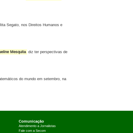
 Rita Segato, nos Direitos Humanos e
eline Mesquita
diz ter perspectivas de
matemáticos do mundo em setembro, na
Comunicação
Atendimento a Jornalistas
Fale com a Secom