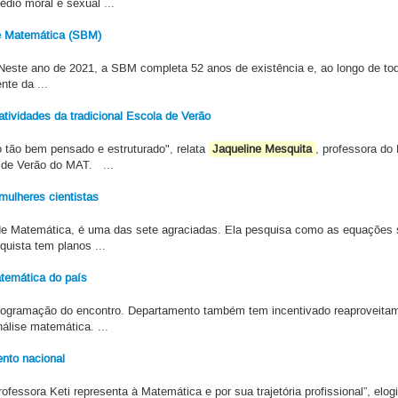
édio moral e sexual ...
de Matemática (SBM)
ste ano de 2021, a SBM completa 52 anos de existência e, ao longo de todo
nte da ...
ividades da tradicional Escola de Verão
 tão bem pensado e estruturado", relata
Jaqueline Mesquita
, professora d
de Verão do MAT. ...
mulheres cientistas
de Matemática, é uma das sete agraciadas. Ela pesquisa como as equações
quista tem planos ...
temática do país
programação do encontro. Departamento também tem incentivado reaproveitam
álise matemática. ...
nto nacional
professora Keti representa à Matemática e por sua trajetória profissional”, elo