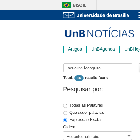
BRASIL
Artigos
UnBAgenda
UnBHoj
Buscar Palavra-Chave:
Total:
results found.
10
Pesquisar por:
Todas as Palavras
Quaisquer palavras
Expressão Exata
Ordem: