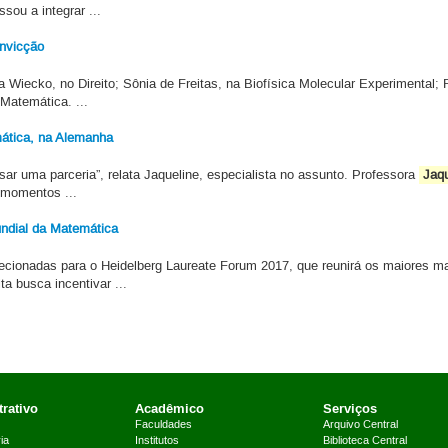
ou a integrar ...
onvicção
a Wiecko, no Direito; Sônia de Freitas, na Biofísica Molecular Experimental;
 Matemática. ...
mática, na Alemanha
ar uma parceria”, relata Jaqueline, especialista no assunto. Professora
Jaqu
 momentos ...
ndial da Matemática
cionadas para o Heidelberg Laureate Forum 2017, que reunirá os maiores 
 busca incentivar ...
rativo
Acadêmico
Serviços
Faculdades
Arquivo Central
ia
Institutos
Biblioteca Central