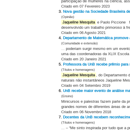
participação de mulheres na ciência, ass
Criado em 07 Fevereiro 2023
3.
Nova gestão na Sociedade Brasileira 
(Opinião)
Jaqueline Mesquita
e Paolo Piccione Ne
desenvolvido um trabalho primoroso à fre
Criado em 06 Agosto 2021
4.
Departamento de Matemática promove at
(Comunidade e extensão)
... poderiam surgir mesmo em um evento
uma das coordenadoras da XLIX Escola 
Criado em 20 Janeiro 2021
5.
Professora da UnB recebe prêmio para 
(Títulos e homenagens)
Jaqueline Mesquita
, do Departamento 
naturais não instantâneos Jaqueline Mes
Criado em 04 Setembro 2019
6.
UnB recebe maior evento de análise ma
(Ensino)
Minicursos e palestras fazem parte da 
grandes nomes de diferentes áreas de an
Criado em 06 Novembro 2018
7.
Docentes da UnB recebem reconhecime
(Títulos e homenagens)
... – “Me sinto inspirada por tudo que a 