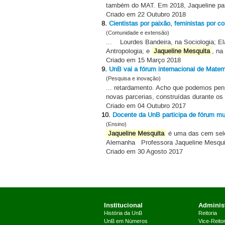
também do MAT. Em 2018, Jaqueline pass
Criado em 22 Outubro 2018
8.
Cientistas por paixão, feministas por c
(Comunidade e extensão)
... Lourdes Bandeira, na Sociologia; El
Antropologia; e
Jaqueline Mesquita
, na
Criado em 15 Março 2018
9.
UnB vai a fórum internacional de Mate
(Pesquisa e inovação)
... retardamento. Acho que podemos pens
novas parcerias, construídas durante os
Criado em 04 Outubro 2017
10.
Docente da UnB participa de fórum mu
(Ensino)
Jaqueline Mesquita
é uma das cem sele
Alemanha Professora Jaqueline Mesquita
Criado em 30 Agosto 2017
Institucional
Administ
História da UnB
Reitoria
UnB em Números
Vice-Reitor