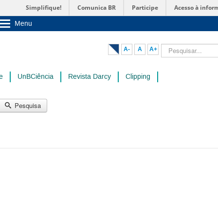
Simplifique!
Comunica BR
Participe
Acesso à infor
Menu
Sobre a UnB
Unidades acadêmicas
Pesquisar...
A-
A
A+
Estude na UnB
Graduação
Pós-Graduação
e
UnBCiência
Revista Darcy
Clipping
Administração
Servidor
Pesquisa