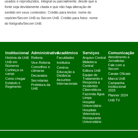
usados e reproduzidos, integral ou parcialmente, desde que a
fonte seja devidamente citada e que não haja alteração de
sentido em seus conteúdos. Crédito para textos: nome do
repórter/Secom UnB ou Secom UnB. Crédito para fotos: nome
do fotógrafo/Secom UnB.
Institucional
Administrativo
Acadêmico
Serviços
Comunicação
Atendimento a
História da UnB
Reitoria
Faculdades
Arquivo Central
Jornalistas
UnB em
Biblioteca
Vice-Reitoria
Institutos
Fale com a
Números
Central
Conselhos e
Centros
Secom
Conheça os
câmaras
Editora UnB
Educação a
campi
Canais Oficiais
Equipe de
Decanatos
Distância
Como chegar
Tratamento e
Marca UnB
Assuntos
Secretarias
Resposta a
Estatuto e
Campanha
Internacionais
Prefeitura da
Incidentes
Regimento
Institucional
UnB
Cibernéticos
2025
Fazenda Água
Planner 2024
Limpa
UnB TV
Hospital
Universitário
Hospitais
Veterinários
Restaurante
Universitário