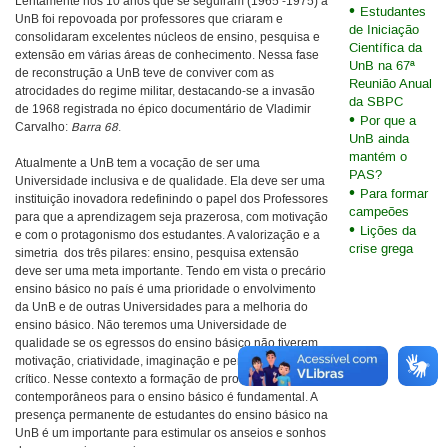
Lentamente nos 10 anos que se seguiram (1965 -1975) a
Estudantes
UnB foi repovoada por professores que criaram e
de Iniciação
consolidaram excelentes núcleos de ensino, pesquisa e
Científica da
extensão em várias áreas de conhecimento. Nessa fase
UnB na 67ª
de reconstrução a UnB teve de conviver com as
Reunião Anual
atrocidades do regime militar, destacando-se a invasão
da SBPC
de 1968 registrada no épico documentário de Vladimir
Por que a
Carvalho:
Barra 68
.
UnB ainda
mantém o
Atualmente a UnB tem a vocação de ser uma
PAS?
Universidade inclusiva e de qualidade. Ela deve ser uma
Para formar
instituição inovadora redefinindo o papel dos Professores
campeões
para que a aprendizagem seja prazerosa, com motivação
Lições da
e com o protagonismo dos estudantes. A valorização e a
crise grega
simetria dos três pilares: ensino, pesquisa extensão
deve ser uma meta importante. Tendo em vista o precário
ensino básico no país é uma prioridade o envolvimento
da UnB e de outras Universidades para a melhoria do
ensino básico. Não teremos uma Universidade de
qualidade se os egressos do ensino básico não tiverem
motivação, criatividade, imaginação e pensamento
crítico. Nesse contexto a formação de professores
contemporâneos para o ensino básico é fundamental. A
presença permanente de estudantes do ensino básico na
UnB é um importante para estimular os anseios e sonhos