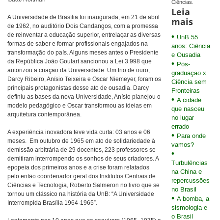
Ciências.
Leia
A Universidade de Brasília foi inaugurada, em 21 de abril
mais
de 1962, no auditório Dois Candangos, com a promessa
de reinventar a educação superior, entrelaçar as diversas
UnB 55
formas de saber e formar profissionais engajados na
anos: Ciência
transformação do país. Alguns meses antes o Presidente
e Ousadia
da República João Goulart sancionou a Lei 3.998 que
Pós-
autorizou a criação da Universidade. Um trio de ouro,
graduação x
Darcy Ribeiro, Anísio Teixeira e Oscar Niemeyer, foram os
Ciência sem
principais protagonistas desse ato de ousadia. Darcy
Fronteiras
definiu as bases da nova Universidade, Anísio planejou o
A cidade
modelo pedagógico e Oscar transformou as ideias em
que nasceu
arquitetura contemporânea.
no lugar
errado
A experiência inovadora teve vida curta: 03 anos e 06
Para onde
meses. Em outubro de 1965 em ato de solidariedade à
vamos?
demissão arbitrária de 29 docentes, 223 professores se
demitiram interrompendo os sonhos de seus criadores. A
Turbulências
epopeia dos primeiros anos e a crise foram relatados
na China e
pelo então coordenador geral dos Institutos Centrais de
repercussões
Ciências e Tecnologia, Roberto Salmeron no livro que se
no Brasil
tornou um clássico na história da UnB: “A Universidade
A bomba, a
Interrompida Brasília 1964-1965”.
sismologia e
o Brasil