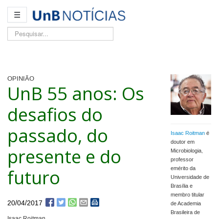
☰
Pesquisar...
OPINIÃO
UnB 55 anos: Os
desafios do
passado, do
Isaac Roitman
é
doutor em
presente e do
Microbiologia,
professor
futuro
emérito da
Universidade de
Brasília e
membro titular
20/04/2017
de Academia
Brasileira de
Isaac Roitman