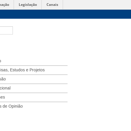
mação
Legislação
Canais
o
isas, Estudos e Projetos
são
ucional
mes
s de Opinião