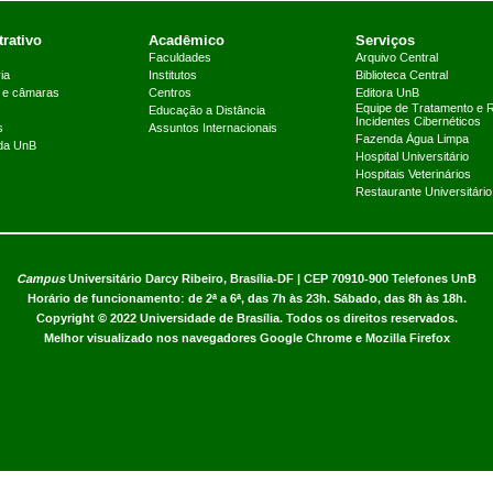
rativo
Acadêmico
Serviços
Faculdades
Arquivo Central
ia
Institutos
Biblioteca Central
 e câmaras
Centros
Editora UnB
Equipe de Tratamento e 
Educação a Distância
Incidentes Cibernéticos
s
Assuntos Internacionais
Fazenda Água Limpa
 da UnB
Hospital Universitário
Hospitais Veterinários
Restaurante Universitário
Campus
Universitário Darcy Ribeiro,
Brasília-DF | CEP 70910-900
Telefones UnB
Horário de funcionamento: de 2ª a 6ª, das 7h às 23h. Sábado, das 8h às 18h.
Copyright © 2022
Universidade de Brasília
.
Todos os direitos reservados.
Melhor visualizado nos navegadores Google Chrome e Mozilla Firefox