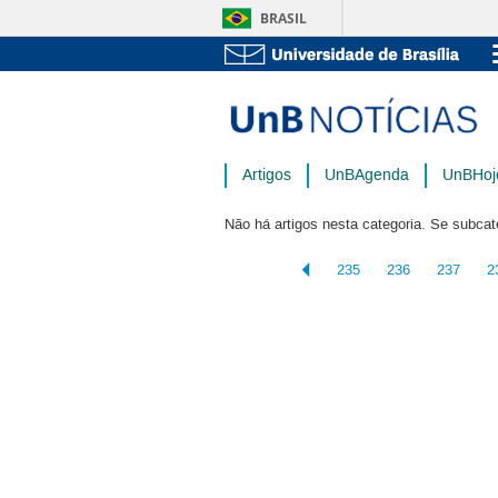
BRASIL
Artigos
UnBAgenda
UnBHoj
Não há artigos nesta categoria. Se subcat
235
236
237
2