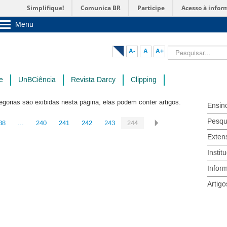
Simplifique!
Comunica BR
Participe
Acesso à infor
Menu
Sobre a UnB
Unidades acadêmicas
Pesquisar...
A-
A
A+
Estude na UnB
Graduação
Pós-Graduação
e
UnBCiência
Revista Darcy
Clipping
Administração
Servidor
egorias são exibidas nesta página, elas podem conter artigos.
Ensin
Pesqu
38
...
240
241
242
243
244
Exten
Instit
Infor
Artigo