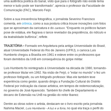
uma autêntica poética do banal, visto que para o fotógrafo não existe tema
menor e tudo pode ser transformado”, aprecia o professor da Faculdade de
Comunicação (FAC), Marcelo Feijó.
Sobre a sua irreverência fotográfica, o jornalista Severino Francisco
comenta, em
crônica
, como a sua postura crítica trouxe inovações com fotos
que se aproximam da caricatura e do
cartoon
. “Enquanto os políticos faziam
pose de estátua, ele flagrava o lance revelador da prepotência, do ridículo e
da teatralidade bufônica”, reflete.
TRAJETÓRIA –
Formado em Arquitetura pela antiga Universidade do Brasil,
atual Universidade Federal do Rio de Janeiro (UFRJ), o carioca Luis
Humberto chegou a Brasília em 1961 e esteve entre os professores que
foram demitidos da UnB em consequência do golpe militar.
Luis Humberto foi reintegrado à Universidade na década de 1980, tornando-
se professor titular em 1992. Na visão de Feijó, o "estar no mundo" o fez um
professor-fotógrafo, ou um fotógrafo-professor. Mas ele também teve
experiência como gestor, quando dirigiu a Fundação Cultural do Distrito
Federal por indicação da classe artística, em tempos de redemocratização,
no governo de José Aparecido. Também foi chefe de Departamento e
decano de Extensão na UnB na gestão do reitor Ibanez.
Dentre as obras sobre o artista, destacam-se o livro escrito pela jornalista
Nahima Maciel,
Luis Humberto - A luz e a fúria
, no qual ela traça o perfil do