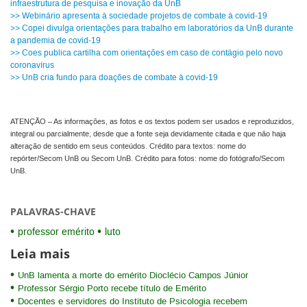
infraestrutura de pesquisa e inovação da UnB
>> Webinário apresenta à sociedade projetos de combate à covid-19
>> Copei divulga orientações para trabalho em laboratórios da UnB durante
a pandemia de covid-19
>> Coes publica cartilha com orientações em caso de contágio pelo novo
coronavírus
>> UnB cria fundo para doações de combate à covid-19
ATENÇÃO – As informações, as fotos e os textos podem ser usados e reproduzidos,
integral ou parcialmente, desde que a fonte seja devidamente citada e que não haja
alteração de sentido em seus conteúdos. Crédito para textos: nome do
repórter/Secom UnB ou Secom UnB. Crédito para fotos: nome do fotógrafo/Secom
UnB.
PALAVRAS-CHAVE
professor emérito
luto
Leia mais
UnB lamenta a morte do emérito Dioclécio Campos Júnior
Professor Sérgio Porto recebe título de Emérito
Docentes e servidores do Instituto de Psicologia recebem