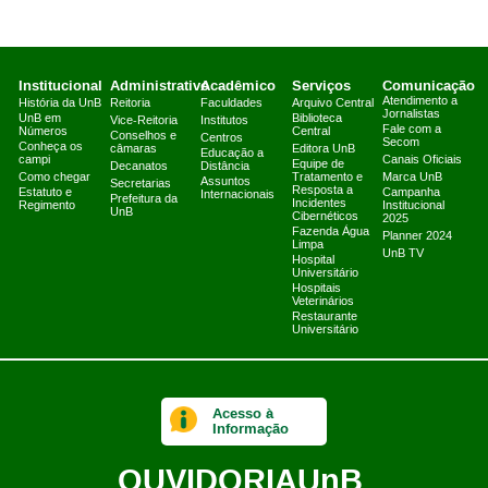
Institucional
Administrativo
Acadêmico
Serviços
Comunicação
Atendimento a
História da UnB
Reitoria
Faculdades
Arquivo Central
Jornalistas
UnB em
Biblioteca
Vice-Reitoria
Institutos
Fale com a
Números
Central
Conselhos e
Centros
Secom
Conheça os
câmaras
Editora UnB
Educação a
campi
Canais Oficiais
Equipe de
Decanatos
Distância
Como chegar
Tratamento e
Marca UnB
Assuntos
Secretarias
Resposta a
Estatuto e
Campanha
Internacionais
Prefeitura da
Incidentes
Regimento
Institucional
UnB
Cibernéticos
2025
Fazenda Água
Planner 2024
Limpa
UnB TV
Hospital
Universitário
Hospitais
Veterinários
Restaurante
Universitário
Acesso à
Informação
OUVIDORIA
UnB