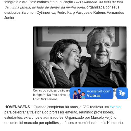
fotógrafo e arquiteto carioca e a publicação
Luis Humberto: do lado de fora
da minha janela, do lado de dentro da minha porta
, organizada por seus
discípulos Salomon Cytrinowicz, Pedro Karp Vasquez e Rubens Fernandes
Junior.
Cenas do cotidiano são ressignificadas pelos enquadramentos do
fotógrafo. Na foto acima, Luis Humberto ao lado da esposa, Márcia.
Foto: Nick Elmoor
HOMENAGENS –
Quando completou 80 anos, a FAC realizou um
evento
para celebrar a trajetória do professor emérito, reunindo professores,
estudantes, ex-alunos e admiradores. Organizado por Marcelo Feijó, o
encontro foi marcado por opiniões, análises e memórias de Luis Humberto.