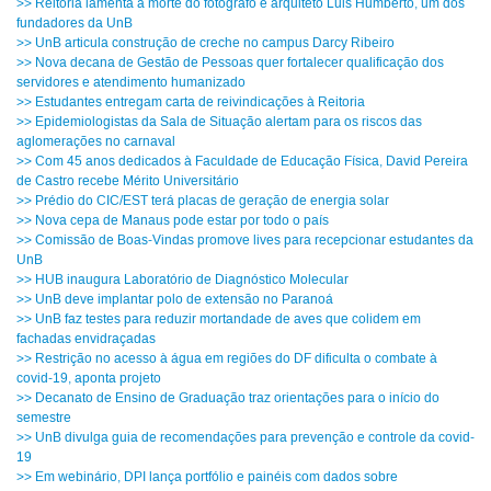
>> Reitoria lamenta a morte do fotógrafo e arquiteto Luis Humberto, um dos
fundadores da UnB
>> UnB articula construção de creche no campus Darcy Ribeiro
>> Nova decana de Gestão de Pessoas quer fortalecer qualificação dos
servidores e atendimento humanizado
>> Estudantes entregam carta de reivindicações à Reitoria
>> Epidemiologistas da Sala de Situação alertam para os riscos das
aglomerações no carnaval
>> Com 45 anos dedicados à Faculdade de Educação Física, David Pereira
de Castro recebe Mérito Universitário
>> Prédio do CIC/EST terá placas de geração de energia solar
>> Nova cepa de Manaus pode estar por todo o país
>> Comissão de Boas-Vindas promove lives para recepcionar estudantes da
UnB
>> HUB inaugura Laboratório de Diagnóstico Molecular
>> UnB deve implantar polo de extensão no Paranoá
>> UnB faz testes para reduzir mortandade de aves que colidem em
fachadas envidraçadas
>> Restrição no acesso à água em regiões do DF dificulta o combate à
covid-19, aponta projeto
>> Decanato de Ensino de Graduação traz orientações para o início do
semestre
>> UnB divulga guia de recomendações para prevenção e controle da covid-
19
>> Em webinário, DPI lança portfólio e painéis com dados sobre