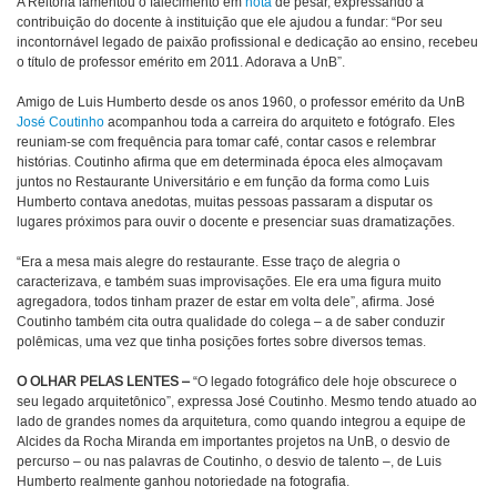
A Reitoria lamentou o falecimento em
nota
de pesar, expressando a
contribuição do docente à instituição que ele ajudou a fundar: “Por seu
incontornável legado de paixão profissional e dedicação ao ensino, recebeu
o título de professor emérito em 2011. Adorava a UnB”.
Amigo de Luis Humberto desde os anos 1960, o professor emérito da UnB
José Coutinho
acompanhou toda a carreira do arquiteto e fotógrafo. Eles
reuniam-se com frequência para tomar café, contar casos e relembrar
histórias. Coutinho afirma que em determinada época eles almoçavam
juntos no Restaurante Universitário e em função da forma como Luis
Humberto contava anedotas, muitas pessoas passaram a disputar os
lugares próximos para ouvir o docente e presenciar suas dramatizações.
“Era a mesa mais alegre do restaurante. Esse traço de alegria o
caracterizava, e também suas improvisações. Ele era uma figura muito
agregadora, todos tinham prazer de estar em volta dele”, afirma. José
Coutinho também cita outra qualidade do colega – a de saber conduzir
polêmicas, uma vez que tinha posições fortes sobre diversos temas.
O OLHAR PELAS LENTES –
“O legado fotográfico dele hoje obscurece o
seu legado arquitetônico”, expressa José Coutinho. Mesmo tendo atuado ao
lado de grandes nomes da arquitetura, como quando integrou a equipe de
Alcides da Rocha Miranda em importantes projetos na UnB, o desvio de
percurso – ou nas palavras de Coutinho, o desvio de talento –, de Luis
Humberto realmente ganhou notoriedade na fotografia.