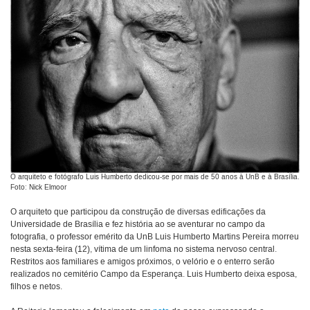
O arquiteto e fotógrafo Luis Humberto dedicou-se por mais de 50 anos à UnB e à Brasília.
Foto: Nick Elmoor
O arquiteto que participou da construção de diversas edificações da
Universidade de Brasília e fez história ao se aventurar no campo da
fotografia, o professor emérito da UnB Luis Humberto Martins Pereira morreu
nesta sexta-feira (12), vítima de um linfoma no sistema nervoso central.
Restritos aos familiares e amigos próximos, o velório e o enterro serão
realizados no cemitério Campo da Esperança. Luis Humberto deixa esposa,
filhos e netos.