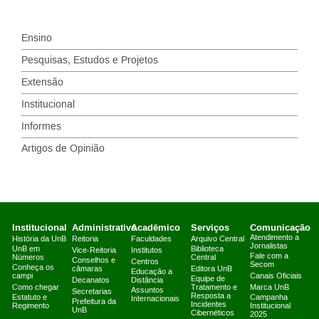
Ensino
Pesquisas, Estudos e Projetos
Extensão
Institucional
Informes
Artigos de Opinião
Institucional
Administrativo
Acadêmico
Serviços
Comunicação
Atendimento a
História da UnB
Reitoria
Faculdades
Arquivo Central
Jornalistas
UnB em
Biblioteca
Vice-Reitoria
Institutos
Fale com a
Números
Central
Conselhos e
Centros
Secom
Conheça os
câmaras
Editora UnB
Educação a
campi
Canais Oficiais
Equipe de
Decanatos
Distância
Como chegar
Tratamento e
Marca UnB
Assuntos
Secretarias
Resposta a
Estatuto e
Campanha
Internacionais
Prefeitura da
Incidentes
Regimento
Institucional
UnB
Cibernéticos
2025