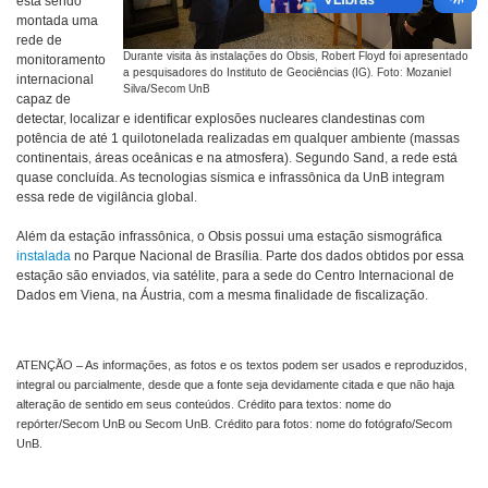
está sendo
montada uma
rede de
Durante visita às instalações do Obsis, Robert Floyd foi apresentado
monitoramento
a pesquisadores do Instituto de Geociências (IG). Foto: Mozaniel
internacional
Silva/Secom UnB
capaz de
detectar, localizar e identificar explosões nucleares clandestinas com
potência de até 1 quilotonelada realizadas em qualquer ambiente (massas
continentais, áreas oceânicas e na atmosfera). Segundo Sand, a rede está
quase concluída. As tecnologias sísmica e infrassônica da UnB integram
essa rede de vigilância global.
Além da estação infrassônica, o Obsis possui uma estação sismográfica
instalada
no Parque Nacional de Brasília. Parte dos dados obtidos por essa
estação são enviados, via satélite, para a sede do Centro Internacional de
Dados em Viena, na Áustria, com a mesma finalidade de fiscalização.
ATENÇÃO – As informações, as fotos e os textos podem ser usados e reproduzidos,
integral ou parcialmente, desde que a fonte seja devidamente citada e que não haja
alteração de sentido em seus conteúdos. Crédito para textos: nome do
repórter/Secom UnB ou Secom UnB. Crédito para fotos: nome do fotógrafo/Secom
UnB.