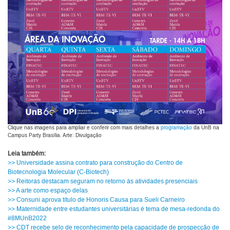
Clique nas imagens para ampliar e conferir com mais detalhes a
programação
da UnB na
Campus Party Brasília. Arte: Divulgação
Leia também:
>> Universidade assina contrato para construção do Centro de
Biotecnologia Molecular (C-Biotech)
>> Reitoras destacam seguram no retorno às atividades presenciais
>> A arte como espaço delas
>> Consuni aprova título de Honoris Causa para Sueli Carneiro
>> Maternidade entre estudantes universitárias é tema de mesa-redonda do
#8MUnB2022
>> CDT recebe selo de reconhecimento pela capacidade de prospecção de