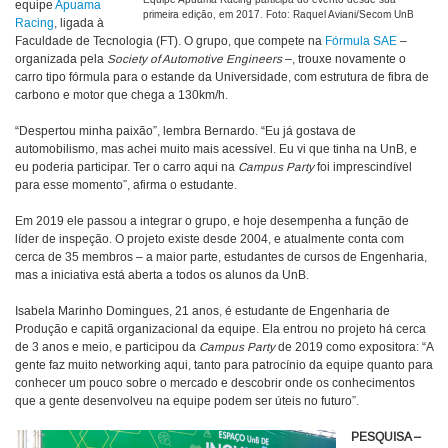
Equipe Apuama Racing participa do evento desde sua
equipe
Apuama
primeira edição, em 2017. Foto: Raquel Aviani/Secom UnB
Racing
, ligada à
Faculdade de Tecnologia (FT). O grupo, que compete na
Fórmula SAE
–
organizada pela
Society of Automotive Engineers
–, trouxe novamente o
carro tipo fórmula para o estande da Universidade, com estrutura de fibra de
carbono e motor que chega a 130km/h.
“Despertou minha paixão”, lembra Bernardo. “Eu já gostava de
automobilismo, mas achei muito mais acessível. Eu vi que tinha na UnB, e
eu poderia participar. Ter o carro aqui na
Campus Party
foi imprescindível
para esse momento”, afirma o estudante.
Em 2019 ele passou a integrar o grupo, e hoje desempenha a função de
líder de inspeção. O projeto existe desde 2004, e atualmente conta com
cerca de 35 membros – a maior parte, estudantes de cursos de Engenharia,
mas a iniciativa está aberta a todos os alunos da UnB.
Isabela Marinho Domingues, 21 anos, é estudante de Engenharia de
Produção e capitã organizacional da equipe. Ela entrou no projeto há cerca
de 3 anos e meio, e participou da
Campus Party
de 2019 como expositora: “A
gente faz muito networking aqui, tanto para patrocínio da equipe quanto para
conhecer um pouco sobre o mercado e descobrir onde os conhecimentos
que a gente desenvolveu na equipe podem ser úteis no futuro”.
PESQUISA –