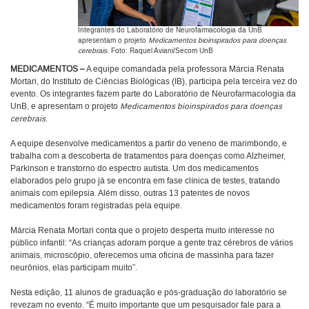
Integrantes do Laboratório de Neurofarmacologia da UnB
apresentam o projeto
Medicamentos bioinspirados para doenças
cerebrais
. Foto: Raquel Aviani/Secom UnB
MEDICAMENTOS –
A equipe comandada pela professora Márcia Renata
Mortari, do Instituto de Ciências Biológicas (IB), participa pela terceira vez do
evento. Os integrantes fazem parte do Laboratório de Neurofarmacologia da
UnB, e apresentam o projeto
Medicamentos bioinspirados para doenças
cerebrais
.
A equipe desenvolve medicamentos a partir do veneno de marimbondo, e
trabalha com a descoberta de tratamentos para doenças como Alzheimer,
Parkinson e transtorno do espectro autista. Um dos medicamentos
elaborados pelo grupo já se encontra em fase clínica de testes, tratando
animais com epilepsia. Além disso, outras 13 patentes de novos
medicamentos foram registradas pela equipe.
Márcia Renata Mortari conta que o projeto desperta muito interesse no
público infantil: “As crianças adoram porque a gente traz cérebros de vários
animais, microscópio, oferecemos uma oficina de massinha para fazer
neurônios, elas participam muito”.
Nesta edição, 11 alunos de graduação e pós-graduação do laboratório se
revezam no evento. “É muito importante que um pesquisador fale para a