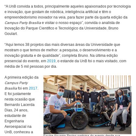
“A UnB convida a todos, principalmente aqueles apaixonados por tecnologia
e inovação, que gostam de robótica, inteligência artificial e têm o
empreendedorismo inovador na veia, para fazer parte da quarta edição da
Campus Party Brasília
e visitar o nosso espaço”, convida o analista de
Inovação do Parque Científico e Tecnológico da Universidade, Bruno
Goulart.
“Aqui temos 38 projetos das mais diversas áreas da Universidade que
mostram o que temos de melhor: a pesquisa, o desenvolvimento e a
inovação gratuita e de qualidade”, completa Bruno. Na última edição
presencial do evento, em
2019
, o estande da UnB foi o mais visitado, com
média de 5 mil pessoas por dia.
A primeira edição da
Campus Party
Brasília
foi em
2017
.
E foi justamente
nesta ocasião que
Bernardo Lacerda
Dias, 24 anos,
estudante de
Engenharia
Aeroespacial na
UnB, conheceu a