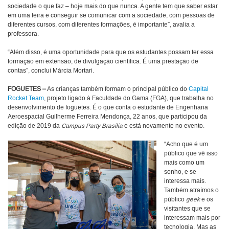
sociedade o que faz – hoje mais do que nunca. A gente tem que saber estar
em uma feira e conseguir se comunicar com a sociedade, com pessoas de
diferentes cursos, com diferentes formações, é importante”, avalia a
professora.
“Além disso, é uma oportunidade para que os estudantes possam ter essa
formação em extensão, de divulgação científica. É uma prestação de
contas”, conclui Márcia Mortari.
FOGUETES –
As crianças também formam o principal público do
Capital
Rocket Team
, projeto ligado à Faculdade do Gama (FGA), que trabalha no
desenvolvimento de foguetes. É o que conta o estudante de Engenharia
Aeroespacial Guilherme Ferreira Mendonça, 22 anos, que participou da
edição de 2019 da
Campus Party Brasília
e está novamente no evento.
“Acho que é um
público que vê isso
mais como um
sonho, e se
interessa mais.
Também atraímos o
público
geek
e os
visitantes que se
interessam mais por
tecnologia. Mas as