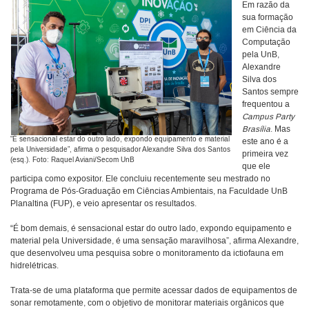
Em razão da
sua formação
em Ciência da
Computação
pela UnB,
Alexandre
Silva dos
Santos sempre
frequentou a
Campus Party
Brasília
. Mas
“É sensacional estar do outro lado, expondo equipamento e material
este ano é a
pela Universidade”, afirma o pesquisador Alexandre Silva dos Santos
primeira vez
(esq.). Foto: Raquel Aviani/Secom UnB
que ele
participa como expositor. Ele concluiu recentemente seu mestrado no
Programa de Pós-Graduação em Ciências Ambientais, na Faculdade UnB
Planaltina (FUP), e veio apresentar os resultados.
“É bom demais, é sensacional estar do outro lado, expondo equipamento e
material pela Universidade, é uma sensação maravilhosa”, afirma Alexandre,
que desenvolveu uma pesquisa sobre o monitoramento da ictiofauna em
hidrelétricas.
Trata-se de uma plataforma que permite acessar dados de equipamentos de
sonar remotamente, com o objetivo de monitorar materiais orgânicos que