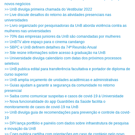
novos negócios
>> UnB divulga primeira chamada do Vestibular 2022
>> Live discute desafios do retorno às atividades presenciais nas
universidades
>> Livro organizado por pesquisadoras da UnB aborda violência contra as
mulheres nas universidades
>> 70% das empresas juniores da UnB são comandadas por mulheres
>> UnBTV abre espaço para o cinema candango
>> SBPC e UnB definem detalhes da 74ª Reunião Anual
>> Site reúne informações sobre acesso à graduação na UnB
>> Universidade divulga calendário com datas dos próximos processos
seletivos
>> UnB publica edital para transferência facultativa e portador de diploma de
curso superior
>> UnB amplia orçamento de unidades acadêmicas e administrativas
>> Guias ajudam a garantir a segurança da comunidade no retorno
presencial
>> Saiba como comunicar suspeitas e casos de covid-19 à Universidade
>> Nova funcionalidade do app Guardiões da Saúde facilita o
monitoramento de casos de covid-19 na UnB
>> UnB divulga guia de recomendações para prevenção e controle da covid-
19
>> DPI lança portfólio e painéis com dados sobre infraestrutura de pesquisa
e inovação da UnB
>> Coes publica cartilha com orientações em caso de contágio pelo novo