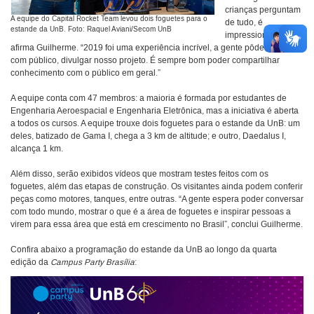
crianças perguntam
A equipe do Capital Rocket Team levou dois foguetes para o
de tudo, é
estande da UnB. Foto: Raquel Aviani/Secom UnB
impressionante”,
afirma Guilherme. “2019 foi uma experiência incrível, a gente pôde interagir
com público, divulgar nosso projeto. É sempre bom poder compartilhar
conhecimento com o público em geral.”
A equipe conta com 47 membros: a maioria é formada por estudantes de
Engenharia Aeroespacial e Engenharia Eletrônica, mas a iniciativa é aberta
a todos os cursos. A equipe trouxe dois foguetes para o estande da UnB: um
deles, batizado de Gama I, chega a 3 km de altitude; e outro, Daedalus I,
alcança 1 km.
Além disso, serão exibidos vídeos que mostram testes feitos com os
foguetes, além das etapas de construção. Os visitantes ainda podem conferir
peças como motores, tanques, entre outras. “A gente espera poder conversar
com todo mundo, mostrar o que é a área de foguetes e inspirar pessoas a
virem para essa área que está em crescimento no Brasil”, conclui Guilherme.
Confira abaixo a programação do estande da UnB ao longo da quarta
edição da
Campus Party Brasília
: