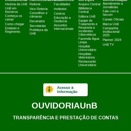
Atendimento a
História da UnB
Reitoria
Faculdades
Arquivo Central
Jornalistas
UnB em
Biblioteca
Vice-Reitoria
Institutos
Fale com a
Números
Central
Conselhos e
Centros
Secom
Conheça os
câmaras
Editora UnB
Educação a
campi
Canais Oficiais
Equipe de
Decanatos
Distância
Como chegar
Tratamento e
Marca UnB
Assuntos
Secretarias
Resposta a
Estatuto e
Campanha
Internacionais
Prefeitura da
Incidentes
Regimento
Institucional
UnB
Cibernéticos
2025
Fazenda Água
Planner 2024
Limpa
UnB TV
Hospital
Universitário
Hospitais
Veterinários
Restaurante
Universitário
Acesso à
Informação
OUVIDORIA
UnB
TRANSPARÊNCIA E PRESTAÇÃO DE CONTAS