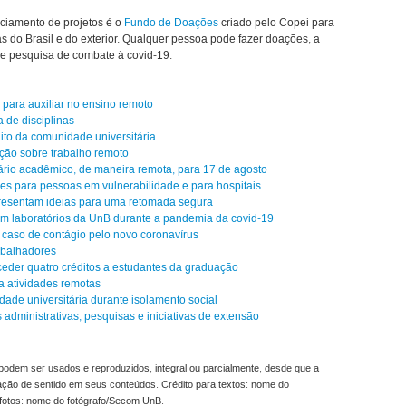
nciamento de projetos é o
Fundo de Doações
criado pelo Copei para
as do Brasil e do exterior. Qualquer pessoa pode fazer doações, a
 de pesquisa de combate à covid-19.
para auxiliar no ensino remoto
 de disciplinas
ito da comunidade universitária
ção sobre trabalho remoto
rio acadêmico, de maneira remota, para 17 de agosto
s para pessoas em vulnerabilidade e para hospitais
resentam ideias para uma retomada segura
em laboratórios da UnB durante a pandemia da covid-19
 caso de contágio pelo novo coronavírus
abalhadores
der quatro créditos a estudantes da graduação
a atividades remotas
ade universitária durante isolamento social
dministrativas, pesquisas e iniciativas de extensão
odem ser usados e reproduzidos, integral ou parcialmente, desde que a
ração de sentido em seus conteúdos. Crédito para textos: nome do
fotos: nome do fotógrafo/Secom UnB.