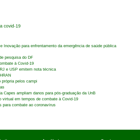
a covid-19
a e Inovação para enfrentamento da emergência de saúde pública
s de pesquisa do DF
combate à Covid-19
FRJ e USP emitem nota técnica
o HRAN
o própria pelos campi
cas
s da Capes ampliam danos para pós-graduação da UnB
o virtual em tempos de combate à Covid-19
s para combate ao coronavírus