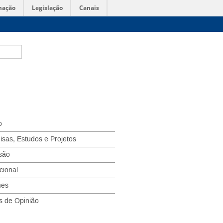
mação
Legislação
Canais
o
isas, Estudos e Projetos
são
ucional
mes
s de Opinião