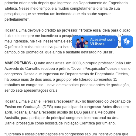
primeira orientanda depois que ingressei no Departamento de Engenharia
Elétrica. Nesse meio tempo, ela mudou completamente o tema de sua
pesquisa, o que se revelou um incômodo que ela soube superar
perfeitamente”.
Rosana Lima devolve o crédito ao professor: “Trouxe essa ideia para o João
Luiz e ele sempre me incentivou a pesquisar e encontrar o que era, de fato,
meu interesse. Me fixei nesse tema e escolhi uma área onde posso avançar.
O prêmio é mais um incentivo para isso, especialmente por estar em um
campo, o de Biomédica, que ainda é bastante defasado no Brasil”.
MAIS PRÊMIOS -
Quatro anos antes, em 2008, o próprio professor João Luiz
Azevedo de Carvalho recebeu o prêmio "Jovem Pesquisador" desse mesmo
congresso. Desde que ingressou no Departamento de Engenharia Elétrica,
há pouco mais de dois anos, o grupo por ele liderado apresentou 11
trabalhos no congresso – nove deles escritos por estudantes de graduação,
sendo sete apresentações orais.
Rosana Lima e Daniel Ferreira receberam auxílio financeiro do Decanato de
Ensino em Graduação (DEG) para participar do congresso. Antes disso, em
abril, Rosana já havia recebido auxílio do DEG para ir a Melbourne,
Austrália, para participar do principal congresso internacional na área.
Daniel prossegue como bolsista de Iniciação Científica por um ano.
“O prêmio e essas participações em congressos são um incentivo para que