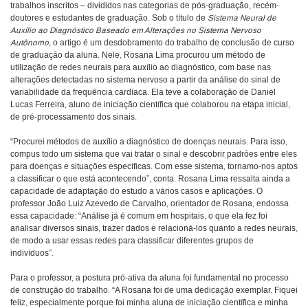
trabalhos inscritos – divididos nas categorias de pós-graduação, recém-
doutores e estudantes de graduação. Sob o título de
Sistema Neural de
Auxílio ao Diagnóstico Baseado em Alterações no Sistema Nervoso
Autônomo
, o artigo é um desdobramento do trabalho de conclusão de curso
de graduação da aluna. Nele, Rosana Lima procurou um método de
utilização de redes neurais para auxílio ao diagnóstico, com base nas
alterações detectadas no sistema nervoso a partir da análise do sinal de
variabilidade da frequência cardíaca. Ela teve a colaboração de Daniel
Lucas Ferreira, aluno de iniciação científica que colaborou na etapa inicial,
de pré-processamento dos sinais.
“Procurei métodos de auxílio a diagnóstico de doenças neurais. Para isso,
compus todo um sistema que vai tratar o sinal e descobrir padrões entre eles
para doenças e situações específicas. Com esse sistema, tornamo-nos aptos
a classificar o que está acontecendo”, conta. Rosana Lima ressalta ainda a
capacidade de adaptação do estudo a vários casos e aplicações. O
professor João Luiz Azevedo de Carvalho, orientador de Rosana, endossa
essa capacidade: “Análise já é comum em hospitais, o que ela fez foi
analisar diversos sinais, trazer dados e relacioná-los quanto a redes neurais,
de modo a usar essas redes para classificar diferentes grupos de
indivíduos”.
Para o professor, a postura pró-ativa da aluna foi fundamental no processo
de construção do trabalho. “A Rosana foi de uma dedicação exemplar. Fiquei
feliz, especialmente porque foi minha aluna de iniciação científica e minha