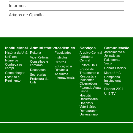
Informes
Artigos de Opinião
Institucional
Administrativo
Acadêmico
Serviços
Comunicação
Atendimento a
História da UnB
Reitoria
Faculdades
Arquivo Central
Jornalistas
UnB em
Biblioteca
Vice-Reitoria
Institutos
Fale com a
Números
Central
Conselhos e
Centros
Secom
Conheça os
câmaras
Editora UnB
Educação a
campi
Canais Oficiais
Equipe de
Decanatos
Distância
Como chegar
Tratamento e
Marca UnB
Assuntos
Secretarias
Resposta a
Estatuto e
Campanha
Internacionais
Prefeitura da
Incidentes
Regimento
Institucional
UnB
Cibernéticos
2025
Fazenda Água
Planner 2024
Limpa
UnB TV
Hospital
Universitário
Hospitais
Veterinários
Restaurante
Universitário