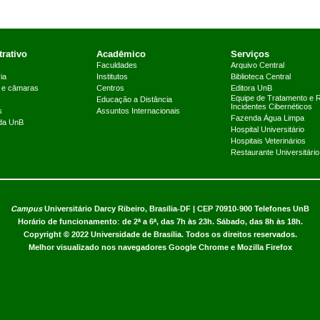
rativo
Acadêmico
Serviços
Faculdades
Arquivo Central
ia
Institutos
Biblioteca Central
 e câmaras
Centros
Editora UnB
Equipe de Tratamento e 
Educação a Distância
Incidentes Cibernéticos
s
Assuntos Internacionais
Fazenda Água Limpa
 da UnB
Hospital Universitário
Hospitais Veterinários
Restaurante Universitário
Campus
Universitário Darcy Ribeiro,
Brasília-DF | CEP 70910-900
Telefones UnB
Horário de funcionamento: de 2ª a 6ª, das 7h às 23h. Sábado, das 8h às 18h.
Copyright © 2022
Universidade de Brasília
.
Todos os direitos reservados.
Melhor visualizado nos navegadores Google Chrome e Mozilla Firefox