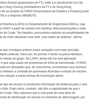
rthur Amaral (graduandos de FT), Kefei Liu (doutorando na City
sta e Hing Cheung (orientadores da FT e de Hong Kong,
e de um projeto da FINEP (Financiadora de Estudos e Projetos) junto
 (ITA) e a empresa XMOBOTS.
e Robótica (LARA) no Departamento de Engenharia Elétrica, cuja
ni-VANT a partir de estudos em robótica, telecomunicações e rede,
lo da Costa. “No trabalho, procuramos explorar as possibilidades de
 de chão utilizando uma rede, uma matriz de antenas”, afirma
ema que consegue antever essas variações com mais precisão,
plas antenas. Para isso, foi preciso ir fundo na parca literatura
rio estudo do grupo. No LARA, ainda não há uma aplicação
o é que seja usado em problemas de linha de transmissão. O VANT,
lizado em atividades que, de outra forma, envolveriam risco humano.
s militares a combate de queimadas florestais e estudo de vulcões.
or em relação a outras formas de locomoção aérea.
se tipo de veículo só produzem informação da distância para o solo
ao chão. Estes solos, contudo, não têm a regularidade de que o
aulo Costa: “Nós sabemos que o solo pode ter uma série de
emas de danificação do veículo no momento de aterrissagem, por