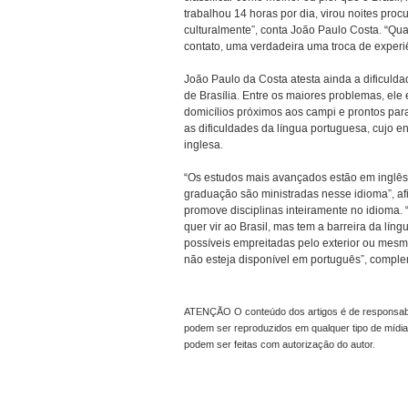
trabalhou 14 horas por dia, virou noites pr
culturalmente”, conta João Paulo Costa. “Qua
contato, uma verdadeira uma troca de experi
João Paulo da Costa atesta ainda a dificuld
de Brasília. Entre os maiores problemas, el
domicílios próximos aos campi e prontos pa
as dificuldades da língua portuguesa, cujo e
inglesa.
“Os estudos mais avançados estão em inglês 
graduação são ministradas nesse idioma”, af
promove disciplinas inteiramente no idioma. 
quer vir ao Brasil, mas tem a barreira da líng
possíveis empreitadas pelo exterior ou mesm
não esteja disponível em português”, compl
ATENÇÃO O conteúdo dos artigos é de responsabil
podem ser reproduzidos em qualquer tipo de mídia
podem ser feitas com autorização do autor.