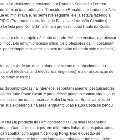
iado foi idealizado e realizado por Ronaldo Sebastião Ferreira
o de término da graduação. “Considero o Ronaldo um fenômeno. Nós
e eu ministrava e, no semestre seguinte, ele já estava fazendo a
IBIC (Programa Institucional de Bolsas de Iniciação Científica).
 foi feito pelo Ronaldo”, afirma o professor João Paulo da Costa.
sse por ele, o projeto não teria andado. Além de ensinar, o professor
, motivá-lo em um processo difícil. Os professores da FT costumam
o, por exemplo, o sucesso do meu trabalho não teria sido o mesmo”,
tudos de mais de um ano, o aluno obteve um reconhecimento do
itute of Electrical and Electronics Engineers), maior associação de
s foram inscritos.
cas disponibilizadas na internet e, espontaneamente, pesquisadores
irma João Paulo Costa. A partir desse primeiro contato virtual, que
eses selaram duas parcerias: Kefei Liu veio ao Brasil, através de
trar sua experiência na área, enquanto João Paulo Costa se tornou
 Kefei Liu produziu três em conferências (um deles recebendo
ornais. Outros cinco artigos, em diferentes linhas de pesquisa, ainda
stica trabalhar com alguém de Hong Kong. Não é questão de
 mas perceber que há outras formas de trabalho, outro ritmo. Keife