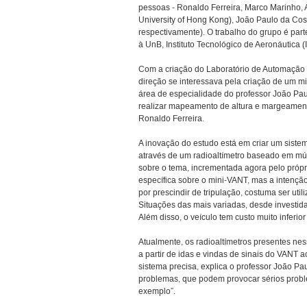
pessoas - Ronaldo Ferreira, Marco Marinho, A
University of Hong Kong), João Paulo da Co
respectivamente). O trabalho do grupo é part
à UnB, Instituto Tecnológico de Aeronáutica
Com a criação do Laboratório de Automação 
direção se interessava pela criação de um mi
área de especialidade do professor João Pau
realizar mapeamento de altura e margeamento
Ronaldo Ferreira.
A inovação do estudo está em criar um sist
através de um radioaltímetro baseado em múlti
sobre o tema, incrementada agora pelo próp
específica sobre o mini-VANT, mas a intençã
por prescindir de tripulação, costuma ser uti
Situações das mais variadas, desde investida
Além disso, o veículo tem custo muito inferi
Atualmente, os radioaltímetros presentes nes
a partir de idas e vindas de sinais do VANT 
sistema precisa, explica o professor João P
problemas, que podem provocar sérios probl
exemplo”.