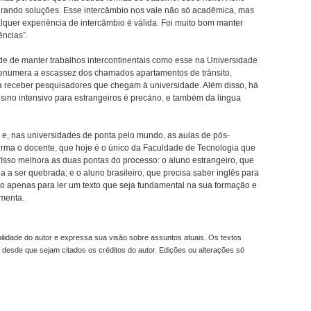
ocurando soluções. Esse intercâmbio nos vale não só acadêmica, mas
lquer experiência de intercâmbio é válida. Foi muito bom manter
ências”.
ade de manter trabalhos intercontinentais como esse na Universidade
e enumera a escassez dos chamados apartamentos de trânsito,
ra receber pesquisadores que chegam à universidade. Além disso, há
nsino intensivo para estrangeiros é precário, e também da língua
e, nas universidades de ponta pelo mundo, as aulas de pós-
irma o docente, que hoje é o único da Faculdade de Tecnologia que
“Isso melhora as duas pontas do processo: o aluno estrangeiro, que
ua a ser quebrada; e o aluno brasileiro, que precisa saber inglês para
o apenas para ler um texto que seja fundamental na sua formação e
ementa.
idade do autor e expressa sua visão sobre assuntos atuais. Os textos
 desde que sejam citados os créditos do autor. Edições ou alterações só