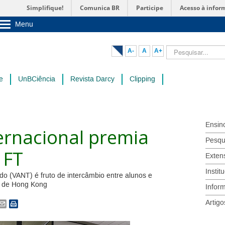
Simplifique!
Comunica BR
Participe
Acesso à infor
Menu
Sobre a UnB
Unidades acadêmicas
Pesquisar...
A-
A
A+
Estude na UnB
Graduação
Pós-Graduação
e
UnBCiência
Revista Darcy
Clipping
Administração
Servidor
Ensin
ernacional premia
Pesqu
 FT
Exten
Instit
do (VANT) é fruto de intercâmbio entre alunos e
e de Hong Kong
Infor
Artigo