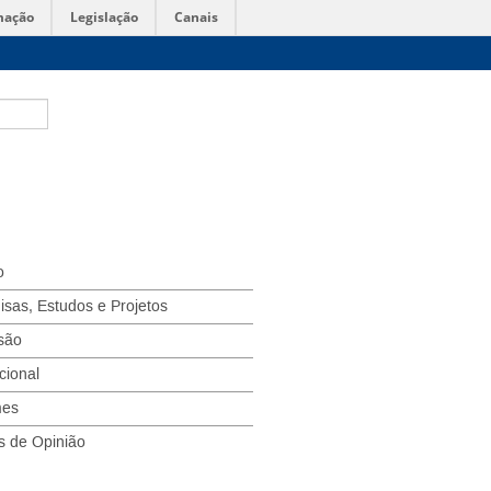
mação
Legislação
Canais
o
isas, Estudos e Projetos
são
ucional
mes
s de Opinião