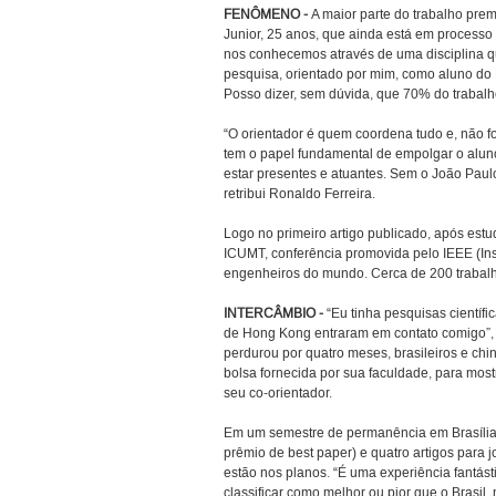
FENÔMENO -
A maior parte do trabalho prem
Junior, 25 anos, que ainda está em process
nos conhecemos através de uma disciplina qu
pesquisa, orientado por mim, como aluno do P
Posso dizer, sem dúvida, que 70% do trabalho
“O orientador é quem coordena tudo e, não fo
tem o papel fundamental de empolgar o aluno
estar presentes e atuantes. Sem o João Paul
retribui Ronaldo Ferreira.
Logo no primeiro artigo publicado, após es
ICUMT, conferência promovida pelo IEEE (Inst
engenheiros do mundo. Cerca de 200 trabalho
INTERCÂMBIO -
“Eu tinha pesquisas científi
de Hong Kong entraram em contato comigo”, af
perdurou por quatro meses, brasileiros e chin
bolsa fornecida por sua faculdade, para mos
seu co-orientador.
Em um semestre de permanência em Brasília,
prêmio de best paper) e quatro artigos para j
estão nos planos. “É uma experiência fantá
classificar como melhor ou pior que o Brasil,