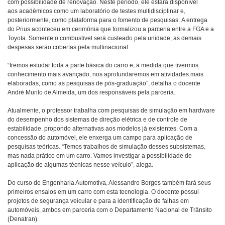
com possibilidade de renovação. Neste período, ele estará disponível
aos acadêmicos como um laboratório de testes multidisciplinar e,
posteriormente, como plataforma para o fomento de pesquisas. A entrega
do Prius aconteceu em cerimônia que formalizou a parceria entre a FGA e a
Toyota. Somente o combustível será custeado pela unidade, as demais
despesas serão cobertas pela multinacional.
“Iremos estudar toda a parte básica do carro e, à medida que tivermos
conhecimento mais avançado, nos aprofundaremos em atividades mais
elaboradas, como as pesquisas de pós-graduação”, detalha o docente
André Murilo de Almeida, um dos responsáveis pela parceria.
Atualmente, o professor trabalha com pesquisas de simulação em hardware
do desempenho dos sistemas de direção elétrica e de controle de
estabilidade, propondo alternativas aos modelos já existentes. Com a
concessão do automóvel, ele enxerga um campo para aplicação de
pesquisas teóricas. “Temos trabalhos de simulação desses subsistemas,
mas nada prático em um carro. Vamos investigar a possibilidade de
aplicação de algumas técnicas nesse veículo”, alega.
Do curso de Engenharia Automotiva, Alessandro Borges também fará seus
primeiros ensaios em um carro com esta tecnologia. O docente possui
projetos de segurança veicular e para a identificação de falhas em
automóveis, ambos em parceria com o Departamento Nacional de Trânsito
(Denatran).