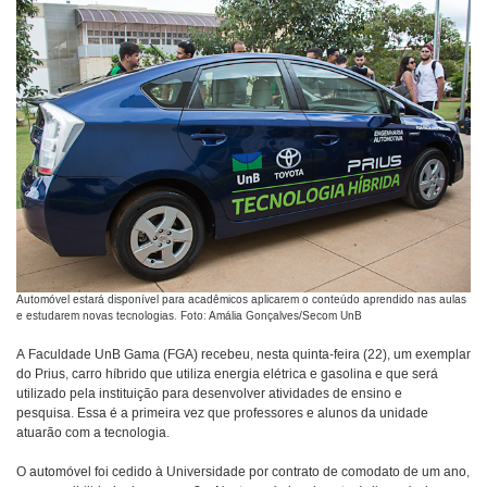
Automóvel estará disponível para acadêmicos aplicarem o conteúdo aprendido nas aulas
e estudarem novas tecnologias. Foto: Amália Gonçalves/Secom UnB
A Faculdade UnB Gama (FGA) recebeu, nesta quinta-feira (22), um exemplar
do Prius, carro híbrido que utiliza energia elétrica e gasolina e que será
utilizado pela instituição para desenvolver atividades de ensino e
pesquisa. Essa é a primeira vez que professores e alunos da unidade
atuarão com a tecnologia.
O automóvel foi cedido à Universidade por contrato de comodato de um ano,