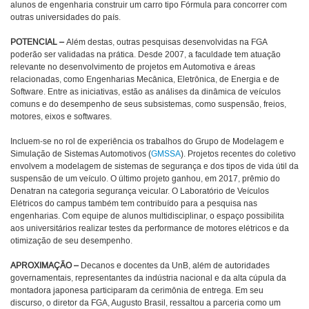
alunos de engenharia construir um carro tipo Fórmula para concorrer com
outras universidades do país.
POTENCIAL –
Além destas, outras pesquisas desenvolvidas na FGA
poderão ser validadas na prática. Desde 2007, a faculdade tem atuação
relevante no desenvolvimento de projetos em Automotiva e áreas
relacionadas, como Engenharias Mecânica, Eletrônica, de Energia e de
Software. Entre as iniciativas, estão as análises da dinâmica de veículos
comuns e do desempenho de seus subsistemas, como suspensão, freios,
motores, eixos e softwares.
Incluem-se no rol de experiência os trabalhos do Grupo de Modelagem e
Simulação de Sistemas Automotivos (
GMSSA
). Projetos recentes do coletivo
envolvem a modelagem de sistemas de segurança e dos tipos de vida útil da
suspensão de um veículo.
O último projeto ganhou, em 2017, prêmio do
Denatran na categoria segurança veicular. O Laboratório de Veículos
Elétricos do campus também tem contribuído para a pesquisa nas
engenharias. Com equipe de alunos multidisciplinar, o espaço possibilita
aos universitários realizar testes da performance de motores elétricos e da
otimização de seu desempenho.
APROXIMAÇÃO –
Decanos e docentes da UnB, além de autoridades
governamentais, representantes da indústria nacional e da alta cúpula da
montadora japonesa participaram da cerimônia de entrega. Em seu
discurso, o diretor da FGA, Augusto Brasil, ressaltou a parceria como um