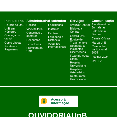
Institucional
Administrativo
Acadêmico
Serviços
Comunicação
Atendimento a
História da UnB
Reitoria
Faculdades
Arquivo Central
Jornalistas
UnB em
Biblioteca
Vice-Reitoria
Institutos
Fale com a
Números
Central
Conselhos e
Centros
Secom
Conheça os
câmaras
Editora UnB
Educação a
campi
Canais Oficiais
Equipe de
Decanatos
Distância
Como chegar
Tratamento e
Marca UnB
Assuntos
Secretarias
Resposta a
Estatuto e
Campanha
Internacionais
Prefeitura da
Incidentes
Regimento
Institucional
UnB
Cibernéticos
2025
Fazenda Água
Planner 2024
Limpa
UnB TV
Hospital
Universitário
Hospitais
Veterinários
Restaurante
Universitário
Acesso à
Informação
OUVIDORIA
UnB