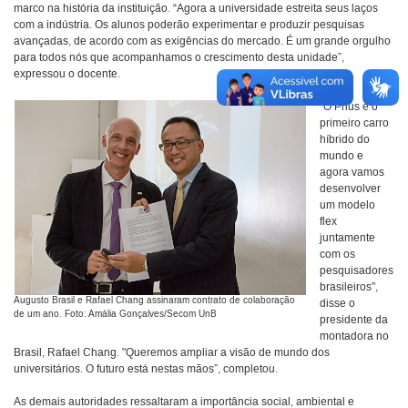
marco na história da instituição. “Agora a universidade estreita seus laços
com a indústria. Os alunos poderão experimentar e produzir pesquisas
avançadas, de acordo com as exigências do mercado. É um grande orgulho
para todos nós que acompanhamos o crescimento desta unidade”,
expressou o docente.
“O Prius é o
primeiro carro
híbrido do
mundo e
agora vamos
desenvolver
um modelo
flex
juntamente
com os
pesquisadores
brasileiros",
Augusto Brasil e Rafael Chang assinaram contrato de colaboração
disse o
de um ano. Foto: Amália Gonçalves/Secom UnB
presidente da
montadora no
Brasil, Rafael Chang. "Queremos ampliar a visão de mundo dos
universitários. O futuro está nestas mãos”, completou.
As demais autoridades ressaltaram a importância social, ambiental e