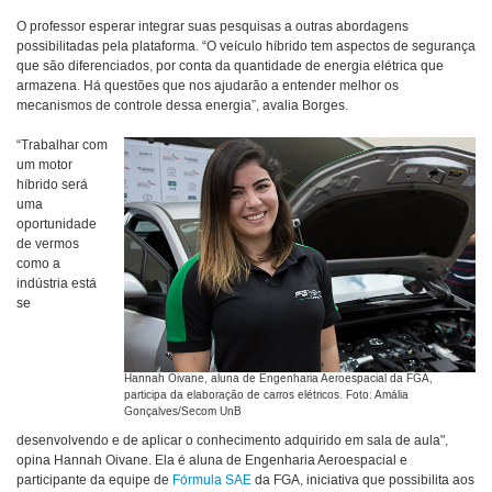
O professor esperar integrar suas pesquisas a outras abordagens
possibilitadas pela plataforma. “O veículo híbrido tem aspectos de segurança
que são diferenciados, por conta da quantidade de energia elétrica que
armazena. Há questões que nos ajudarão a entender melhor os
mecanismos de controle dessa energia”, avalia Borges.
“Trabalhar com
um motor
híbrido será
uma
oportunidade
de vermos
como a
indústria está
se
Hannah Oivane, aluna de Engenharia Aeroespacial da FGA,
participa da elaboração de carros elétricos. Foto: Amália
Gonçalves/Secom UnB
desenvolvendo e de aplicar o conhecimento adquirido em sala de aula",
opina Hannah Oivane. Ela é aluna de Engenharia Aeroespacial e
participante da equipe de
Fórmula SAE
da FGA, iniciativa que possibilita aos