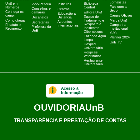
Jornalistas
UnB em
Biblioteca
Vice-Reitoria
Institutos
Fale com a
Números
Central
Conselhos e
Centros
Secom
Conheça os
câmaras
Editora UnB
Educação a
campi
Canais Oficiais
Equipe de
Decanatos
Distância
Como chegar
Tratamento e
Marca UnB
Assuntos
Secretarias
Resposta a
Estatuto e
Campanha
Internacionais
Prefeitura da
Incidentes
Regimento
Institucional
UnB
Cibernéticos
2025
Fazenda Água
Planner 2024
Limpa
UnB TV
Hospital
Universitário
Hospitais
Veterinários
Restaurante
Universitário
Acesso à
Informação
OUVIDORIA
UnB
TRANSPARÊNCIA E PRESTAÇÃO DE CONTAS