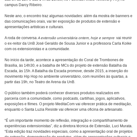
campus Darcy Ribeiro.
Neste ano, o encontro traz algumas novidades: além da mostra de banners e
das comunicações orais, vai ter exposição de produtos de extensão e
apresentações artísticas e culturais.
A roda de conversa
A extensão universitária ontem, hoje e sempre
vai reunir
o ex-reitor da UnB José Geraldo de Sousa Junior e a professora Carla Koike
com os extensionistas e a comunidade.
No início da tarde, acontece a apresentação do Coral de Trombones de
Brasília, às 14h30, e a batalha de MCs do projeto de extensão Batalha da
Escada, às 15h. A Batalha da Escada promove, desde 2015, a inserção do
movimento Hip Hop no ambiente universitário, com reuniões às quartas, a
partir das 19h, no Teatro de Arena da UnB.
O público também poderá conhecer diversos produtos realizados em
parceria com a comunidade, como podcasts, cartilhas, jogos, aplicativos,
exposições e filmes. O projeto MeditaCom vai oferecer prática de meditação,
enquanto o Santa Luzia Resiste vai oferecer uma oficina de artesanato.
“É um importante momento de reflexão, integração e compartilhamento de
experiências extensionistas”, diz a diretora técnica de Extensão, Luci Murata.
“Esta edição traz novidades especiais, como a apresentação oral de projetos