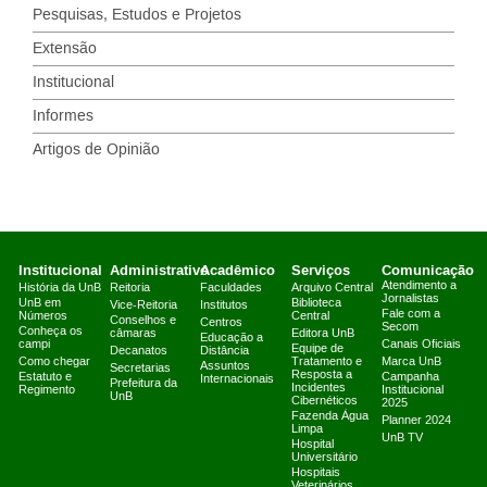
Pesquisas, Estudos e Projetos
Extensão
Institucional
Informes
Artigos de Opinião
Institucional
Administrativo
Acadêmico
Serviços
Comunicação
Atendimento a
História da UnB
Reitoria
Faculdades
Arquivo Central
Jornalistas
UnB em
Biblioteca
Vice-Reitoria
Institutos
Fale com a
Números
Central
Conselhos e
Centros
Secom
Conheça os
câmaras
Editora UnB
Educação a
campi
Canais Oficiais
Equipe de
Decanatos
Distância
Como chegar
Tratamento e
Marca UnB
Assuntos
Secretarias
Resposta a
Estatuto e
Campanha
Internacionais
Prefeitura da
Incidentes
Regimento
Institucional
UnB
Cibernéticos
2025
Fazenda Água
Planner 2024
Limpa
UnB TV
Hospital
Universitário
Hospitais
Veterinários