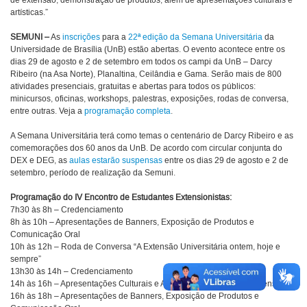
de extensão, demonstração de produtos, além de apresentações culturais e
artísticas.”
SEMUNI –
As
inscrições
para a
22ª edição da Semana Universitária
da
Universidade de Brasília (UnB) estão abertas. O evento acontece entre os
dias 29 de agosto e 2 de setembro em todos os campi da UnB – Darcy
Ribeiro (na Asa Norte), Planaltina, Ceilândia e Gama. Serão mais de 800
atividades presenciais, gratuitas e abertas para todos os públicos:
minicursos, oficinas, workshops, palestras, exposições, rodas de conversa,
entre outras. Veja a
programação completa
.
A Semana Universitária terá como temas o centenário de Darcy Ribeiro e as
comemorações dos 60 anos da UnB. De acordo com circular conjunta do
DEX e DEG, as
aulas estarão suspensas
entre os dias 29 de agosto e 2 de
setembro, período de realização da Semuni.
Programação do IV Encontro de Estudantes Extensionistas:
7h30 às 8h – Credenciamento
8h às 10h – Apresentações de Banners, Exposição de Produtos e
Comunicação Oral
10h às 12h – Roda de Conversa “A Extensão Universitária ontem, hoje e
sempre”
13h30 às 14h – Credenciamento
14h às 16h – Apresentações Culturais e Artísticas de projetos de extensão
16h às 18h – Apresentações de Banners, Exposição de Produtos e