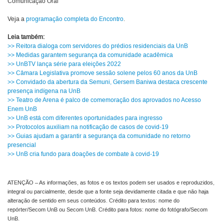
Comunicação Oral
Veja a
programação completa do Encontro
.
Leia também:
>> Reitora dialoga com servidores do prédios residenciais da UnB
>> Medidas garantem segurança da comunidade acadêmica
>> UnBTV lança série para eleições 2022
>> Câmara Legislativa promove sessão solene pelos 60 anos da UnB
>> Convidado da abertura da Semuni, Gersem Baniwa destaca crescente
presença indígena na UnB
>> Teatro de Arena é palco de comemoração dos aprovados no Acesso
Enem UnB
>> UnB está com diferentes oportunidades para ingresso
>> Protocolos auxiliam na notificação de casos de covid-19
>> Guias ajudam a garantir a segurança da comunidade no retorno
presencial
>> UnB cria fundo para doações de combate à covid-19
ATENÇÃO – As informações, as fotos e os textos podem ser usados e reproduzidos,
integral ou parcialmente, desde que a fonte seja devidamente citada e que não haja
alteração de sentido em seus conteúdos. Crédito para textos: nome do
repórter/Secom UnB ou Secom UnB. Crédito para fotos: nome do fotógrafo/Secom
UnB.