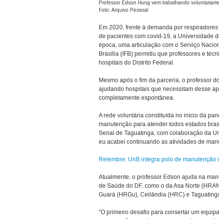
Professor Edson Hung vem trabalhando voluntariame
Foto: Arquivo Pessoal
Em 2020, frente à demanda por respiradores 
de pacientes com covid-19, a Universidade d
época, uma articulação com o Serviço Naciona
Brasília (IFB) permitiu que professores e té
hospitais do Distrito Federal.
Mesmo após o fim da parceria, o professor 
ajudando hospitais que necessitam desse apo
completamente espontânea.
A rede voluntária constituída no início da pa
manutenção para atender todos estados brasile
Senai de Taguatinga, com colaboração da UnB
eu acabei continuando as atividades de manut
Relembre: UnB integra polo de manutenção 
Atualmente, o professor Edson ajuda na manu
de Saúde do DF, como o da Asa Norte (HRAN
Guará (HRGu), Ceilândia (HRC) e Taguating
"O primeiro desafio para consertar um equipame