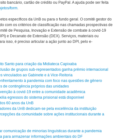
sito bancário, cartão de crédito ou PayPal. A ajuda pode ser feita
ojetos/form
.
jetos específicos da UnB ou para o fundo geral. O comitê gestor do
ordo com os critérios de classificação nas chamadas prospectivas de
Comitê de Pesquisa, Inovação e Extensão de combate à covid-19
PI) e Decanato de Extensão (DEX). Serviços, materiais ou
isso, é preciso articular a ação junto ao DPI, pelo e-
to Santo para criação da Midiateca Capixaba
nclusão de grupos sub-representados ganha prêmio internacional
es vinculados ao Gabinete e à Vice-Reitoria
enfrentamento à pandemia com foco nas questões de gênero
s de contingência próprios das unidades
prevenção à covid-19 entre a comunidade acadêmica
ilia egressos do sistema prisional está disponível
dos 60 anos da UnB
adores da UnB dedicam-se pela excelência da instituição
percepções da comunidade sobre ações institucionais durante a
itar comunicação de minorias linguísticas durante a pandemia
ma para armazenar informações ambientais do DF