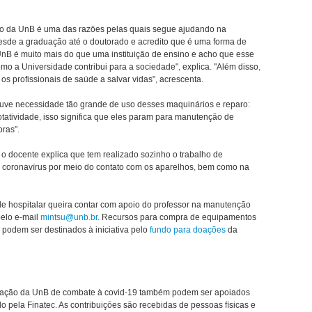
no da UnB é uma das razões pelas quais segue ajudando na
sde a graduação até o doutorado e acredito que é uma forma de
 UnB é muito mais do que uma instituição de ensino e acho que esse
mo a Universidade contribui para a sociedade", explica. "Além disso,
os profissionais de saúde a salvar vidas", acrescenta.
uve necessidade tão grande de uso desses maquinários e reparo:
otatividade, isso significa que eles param para manutenção de
oras".
, o docente explica que tem realizado sozinho o trabalho de
o coronavírus por meio do contato com os aparelhos, bem como na
 hospitalar queira contar com apoio do professor na manutenção
pelo e-mail
mintsu@unb.br
. Recursos para compra de equipamentos
 podem ser destinados à iniciativa pelo
fundo para doações
da
novação da UnB de combate à covid-19 também podem ser apoiados
 pela Finatec. As contribuições são recebidas de pessoas físicas e