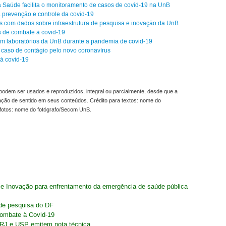
 Saúde facilita o monitoramento de casos de covid-19 na UnB
prevenção e controle da covid-19
éis com dados sobre infraestrutura de pesquisa e inovação da UnB
s de combate à covid-19
em laboratórios da UnB durante a pandemia de covid-19
 caso de contágio pelo novo coronavírus
à covid-19
odem ser usados e reproduzidos, integral ou parcialmente, desde que a
ração de sentido em seus conteúdos. Crédito para textos: nome do
fotos: nome do fotógrafo/Secom UnB.
a e Inovação para enfrentamento da emergência de saúde pública
s de pesquisa do DF
combate à Covid-19
FRJ e USP emitem nota técnica