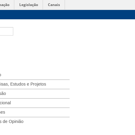
mação
Legislação
Canais
o
isas, Estudos e Projetos
são
ucional
mes
s de Opinião