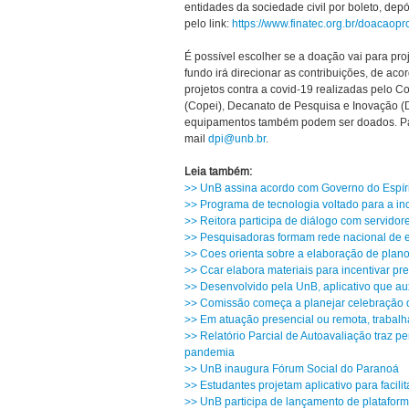
entidades da sociedade civil por boleto, depó
pelo link:
https://www.finatec.org.br/doacaopr
É possível escolher se a doação vai para pro
fundo irá direcionar as contribuições, de ac
projetos contra a covid-19 realizadas pelo 
(Copei), Decanato de Pesquisa e Inovação (D
equipamentos também podem ser doados. Para 
mail
dpi@unb.br
.
Leia também:
>> UnB assina acordo com Governo do Espíri
>> Programa de tecnologia voltado para a i
>> Reitora participa de diálogo com servidor
>> Pesquisadoras formam rede nacional de 
>> Coes orienta sobre a elaboração de plano
>> Ccar elabora materiais para incentivar 
>> Desenvolvido pela UnB, aplicativo que aux
>> Comissão começa a planejar celebração 
>> Em atuação presencial ou remota, trabalh
>> Relatório Parcial de Autoavaliação traz 
pandemia
>> UnB inaugura Fórum Social do Paranoá
>> Estudantes projetam aplicativo para facil
>> UnB participa de lançamento de platafor