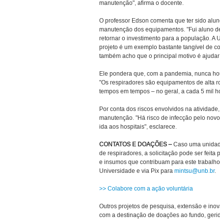
manutenção", afirma o docente.
O professor Edson comenta que ter sido alu
manutenção dos equipamentos. "Fui aluno de
retornar o investimento para a população. A
projeto é um exemplo bastante tangível de co
também acho que o principal motivo é ajudar 
Ele pondera que, com a pandemia, nunca ho
"Os respiradores são equipamentos de alta r
tempos em tempos – no geral, a cada 5 mil h
Por conta dos riscos envolvidos na atividade
manutenção. "Há risco de infecção pelo nov
ida aos hospitais", esclarece.
CONTATOS E DOAÇÕES –
Caso uma unidade
de respiradores, a solicitação pode ser feita 
e insumos que contribuam para este trabalho
Universidade e via Pix para
mintsu@unb.br
.
>> Colabore com a ação voluntária
Outros projetos de pesquisa, extensão e i
com a destinação de doações ao fundo, gerido