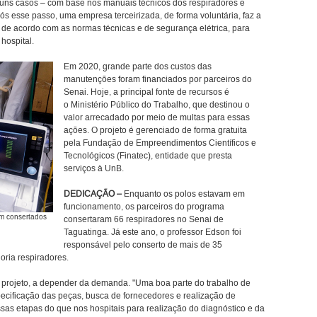
guns casos – com base nos manuais técnicos dos respiradores e
s esse passo, uma empresa terceirizada, de forma voluntária, faz a
á de acordo com as normas técnicas e de segurança elétrica, para
 hospital.
Em 2020, grande parte dos custos das
manutenções foram financiados por parceiros do
Senai. Hoje, a principal fonte de recursos é
o Ministério Público do Trabalho, que destinou o
valor arrecadado por meio de multas para essas
ações. O projeto é gerenciado de forma gratuita
pela Fundação de Empreendimentos Científicos e
Tecnológicos (Finatec), entidade que presta
serviços à UnB.
DEDICAÇÃO –
Enquanto os polos estavam em
funcionamento, os parceiros do programa
am consertados
consertaram 66 respiradores no Senai de
Taguatinga. Já este ano, o professor Edson foi
responsável pelo conserto de mais de 35
oria respiradores.
o projeto, a depender da demanda. "Uma boa parte do trabalho de
ecificação das peças, busca de fornecedores e realização de
as etapas do que nos hospitais para realização do diagnóstico e da