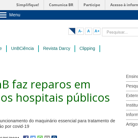
Simplifique!
Comunica BR
Participe
Acesso à infor
Menu
Sobre a UnB
Unidades acadêmicas
Pesquisar...
A-
A
A+
Estude na UnB
Graduação
Pós-Graduação
e
UnBCiência
Revista Darcy
Clipping
Administração
Servidor
Ensin
B faz reparos em
Pesqu
os hospitais públicos
Exten
Instit
Infor
o funcionamento do maquinário essencial para tratamento de
Artigo
ão por covid-19