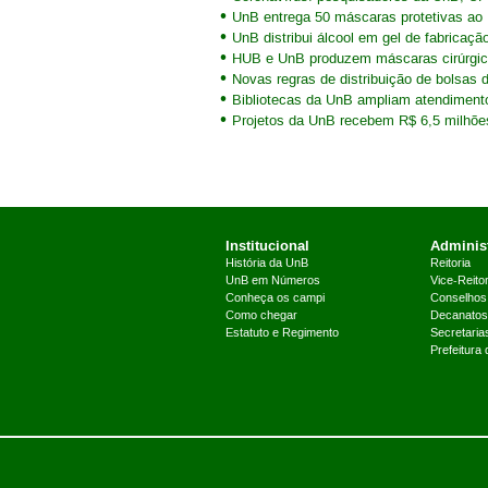
UnB entrega 50 máscaras protetivas a
UnB distribui álcool em gel de fabricaçã
HUB e UnB produzem máscaras cirúrgi
Novas regras de distribuição de bolsa
Bibliotecas da UnB ampliam atendiment
Projetos da UnB recebem R$ 6,5 milhõe
Institucional
Administ
História da UnB
Reitoria
UnB em Números
Vice-Reitor
Conheça os campi
Conselhos
Como chegar
Decanatos
Estatuto e Regimento
Secretaria
Prefeitura