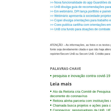
>> Nova funcionalidade do app Guardiões da
>> UnB divulga guia de recomendações para 
>> Em webinário, DPI lança portfólio e pain
>> Webinário apresenta à sociedade projeto
>> Copei divulga orientações para trabalho 
>> Coes publica cartilha com orientações em
>> UnB cria fundo para doações de combate 
ATENÇÃO – As informações, as fotos e os textos p
fonte seja devidamente citada e que não haja alte
repórter/Secom UnB ou Secom UnB. Crédito para 
PALAVRAS-CHAVE
pesquisa e inovação contra covid-19
Leia mais
Ato da Reitoria cria Comitê de Pesquis
decorrente do coronavírus
Reitora alinha parceria com instituiçõe
Chamada busca projetos e ações para 
Coronavírus: pesquisadores da UnB, U