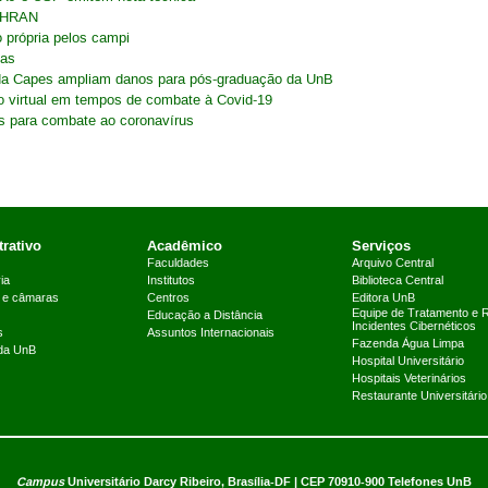
o HRAN
o própria pelos campi
cas
s da Capes ampliam danos para pós-graduação da UnB
o virtual em tempos de combate à Covid-19
s para combate ao coronavírus
rativo
Acadêmico
Serviços
Faculdades
Arquivo Central
ia
Institutos
Biblioteca Central
 e câmaras
Centros
Editora UnB
Equipe de Tratamento e 
Educação a Distância
Incidentes Cibernéticos
s
Assuntos Internacionais
Fazenda Água Limpa
 da UnB
Hospital Universitário
Hospitais Veterinários
Restaurante Universitário
Campus
Universitário Darcy Ribeiro,
Brasília-DF | CEP 70910-900
Telefones UnB