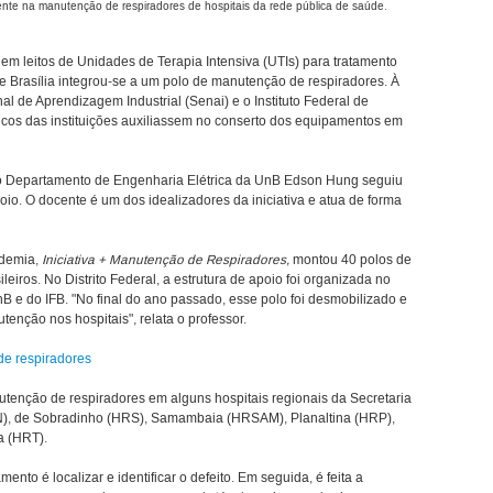
nte na manutenção de respiradores de hospitais da rede pública de saúde.
em leitos de Unidades de Terapia Intensiva (UTIs) para tratamento
e Brasília integrou-se a um polo de manutenção de respiradores. À
l de Aprendizagem Industrial (Senai) e o Instituto Federal de
cnicos das instituições auxiliassem no conserto dos equipamentos em
do Departamento de Engenharia Elétrica da UnB Edson Hung seguiu
io. O docente é um dos idealizadores da iniciativa e atua de forma
ndemia,
Iniciativa + Manutenção de Respiradores,
montou 40 polos de
iros. No Distrito Federal, a estrutura de apoio foi organizada no
 e do IFB. "No final do ano passado, esse polo foi desmobilizado e
enção nos hospitais", relata o professor.
de respiradores
tenção de respiradores em alguns hospitais regionais da Secretaria
), de Sobradinho (HRS), Samambaia (HRSAM), Planaltina (HRP),
a (HRT).
nto é localizar e identificar o defeito. Em seguida, é feita a