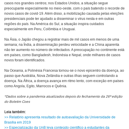
casos nos grandes centros; nos Estados Unidos, a situação segue
preocupante especialmente no meio-oeste, com o país batendo o recorde de
novos casos de covid-19. Além disso, a mobilização causada pelas eleições
presidenciais pode ter ajudado a disseminar o vírus nesta e em outras
regiões do país. Na América do Sul, a situação inspira cuidados
especialmente em Peru, Colômbia e Uruguai.
Na Ásia, o Japão chegou a registrar mais de mil casos em menos de uma
semana; na Índia, a disseminação perdeu velocidade e a China aparenta
não ter aumento no número de infectados. A preocupação no continente está
em países, como Bangladesh, Indonésia e Nepal, onde milhares de casos
novos foram identificados.
Na Oceania, a Polinésia Francesa tornou-se o novo epicentro da doença, ao
passo que Austrália, Nova Zelândia e outras ilhas seguem controlando a
doença. Na África, a doença avança em ritmo lento, com exceção em países
como Angola, Egito, Marrocos e Quênia.
*Dados sobre a pandemia atualizados depois do fechamento da 26ª edição
do Boletim Coes
Leia também:
>> Relatório apresenta resultado de autoavaliação da Universidade de
Brasília em 2019
>> Especialização da UnB leva conteúdo científico a estudantes da