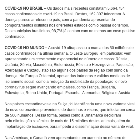
COVID-19 NO BRASIL –
Os dados mais recentes constatam 5.664.754
casos confirmados de covid-19 no Brasil. Destas, 162.397 faleceram. A
doença parece arrefecer no país, com a pandemia apresentando
comportamentos distintos nos diferentes estados com o passar do tempo.
Dos municípios brasileiros, 98,7% já contam com ao menos um caso positivo
confirmado.
COVID-19 NO MUNDO –
A covid-19 ultrapassou a marca dos 50 milhões de
casos confirmados na última semana. O Leste Europeu, em particular, vem
apresentando um crescimento exponencial no número de casos: Rússia,
Ucrânia, Sérvia, Macedônia, Bielorrússia, Bósnia e Herzegovina, Paquistão,
Azerbaijão e Cazaquistão são alguns dos países da região com surto da
doença. Na Europa Ocidental, apesar das inúmeras e válidas medidas de
isolamento social, como a redução da mobilidade da população, o novo
coronavírus segue avançando em países, como França, Bulgária,
Eslováquia, Reino Unido, Portugal, Espanha, Alemanha, Bélgica e Áustria.
Nos países escandinavos e na Suíça, foi identificada uma nova variante viral
do novo coronavírus proveniente de doninhas e visons, que infectaram cerca
de 500 humanos. Dessa forma, países como a Dinamarca decidiram
pela eliminação sistêmica de mais de 15 milhões destes animais, além da
implantação de
lockdown
, para impedir a disseminação dessa variante viral.
Nas Américas, o Canadá vem apresentando um aumento no número de