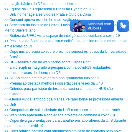
educação básica do DF durante a pandemia
>> Equipe da UnB representa o Brasil na Cybathlon 2020
>> UnB homenageia servidores Prata e Ouro da Casa
>> Consuni aprova estado de mobilização permanente
>> Servidora do Instituto de Letras, Lucinéia Gonçalves recebe título de
Mérito Universitário
>> Reitora da UFRJ visita espaço de inteligência de combate à covid-19
>> Pesquisa da Sociologia analisa condições do ensino remoto emergencial
em escolas do DF
>> Cepe inicia discussão sobre próximos semestres letivos da Universidade
de Brasília
>> DPG realiza ciclo de webinários sobre Capes PrInt
>> Em disciplina integrada à pesquisa contra covid-19, estudantes
monitoram casos da doença no DF
>> SIGAA chega em breve para a pós-graduação lato sensu
>> Premiação destaca melhores dissertações e teses da UnB
>> Critérios para participar de testes da vacina chinesa no HUB são
ampliados
>> A teoria vivida: antropóloga Mariza Peirano torna-se professora emérita
da UnB
>> Campanhas de solidariedade da UnB continuam contando com você
>> Webinário apresenta à sociedade projetos de combate à covid-19
>> Copei divulga orientações para trabalho em laboratórios da UnB durante
a pandemia de covid-19
>> Coes publica cartilha com orientações em caso de contágio pelo novo