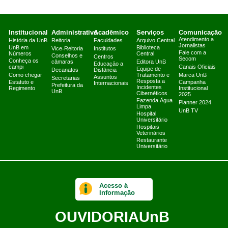
Institucional
Administrativo
Acadêmico
Serviços
Comunicação
Atendimento a
História da UnB
Reitoria
Faculdades
Arquivo Central
Jornalistas
UnB em
Biblioteca
Vice-Reitoria
Institutos
Fale com a
Números
Central
Conselhos e
Centros
Secom
Conheça os
câmaras
Editora UnB
Educação a
campi
Canais Oficiais
Equipe de
Decanatos
Distância
Como chegar
Tratamento e
Marca UnB
Assuntos
Secretarias
Resposta a
Estatuto e
Campanha
Internacionais
Prefeitura da
Incidentes
Regimento
Institucional
UnB
Cibernéticos
2025
Fazenda Água
Planner 2024
Limpa
UnB TV
Hospital
Universitário
Hospitais
Veterinários
Restaurante
Universitário
Acesso à
Informação
OUVIDORIA
UnB