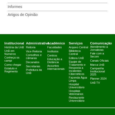
Informes
Artigos de Opinião
Institucional
Administrativo
Acadêmico
Serviços
Comunicação
Atendimento a
História da UnB
Reitoria
Faculdades
Arquivo Central
Jornalistas
UnB em
Biblioteca
Vice-Reitoria
Institutos
Fale com a
Números
Central
Conselhos e
Centros
Secom
Conheça os
câmaras
Editora UnB
Educação a
campi
Canais Oficiais
Equipe de
Decanatos
Distância
Como chegar
Tratamento e
Marca UnB
Assuntos
Secretarias
Resposta a
Estatuto e
Campanha
Internacionais
Prefeitura da
Incidentes
Regimento
Institucional
UnB
Cibernéticos
2025
Fazenda Água
Planner 2024
Limpa
UnB TV
Hospital
Universitário
Hospitais
Veterinários
Restaurante
Universitário