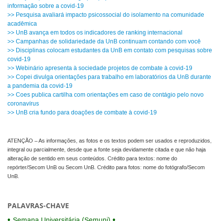
informação sobre a covid-19
>> Pesquisa avaliará impacto psicossocial do isolamento na comunidade
acadêmica
>> UnB avança em todos os indicadores de ranking internacional
>> Campanhas de solidariedade da UnB continuam contando com você
>> Disciplinas colocam estudantes da UnB em contato com pesquisas sobre
covid-19
>> Webinário apresenta à sociedade projetos de combate à covid-19
>> Copei divulga orientações para trabalho em laboratórios da UnB durante
a pandemia da covid-19
>> Coes publica cartilha com orientações em caso de contágio pelo novo
coronavírus
>> UnB cria fundo para doações de combate à covid-19
ATENÇÃO – As informações, as fotos e os textos podem ser usados e reproduzidos,
integral ou parcialmente, desde que a fonte seja devidamente citada e que não haja
alteração de sentido em seus conteúdos. Crédito para textos: nome do
repórter/Secom UnB ou Secom UnB. Crédito para fotos: nome do fotógrafo/Secom
UnB.
PALAVRAS-CHAVE
Semana Universitária (Semuni)