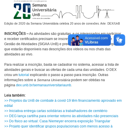
Edição de 2020 da Semana Universitária celebra 20 anos de conexões. Arte: DEX/UnB
INSCRIÇÕES –
As atividades são gratuitas, e os interessados em participar
e receber certificados precisam se inscrever via Sistema Integrado de
Gestão de Atividades (SIGAA-UnB) e preencher os formulários de frequência
que estarão disponíveis nas descrições dos vídeos ou nos chats das
atividades ao vivo.
Para realizar a inscrição, basta se cadastrar no sistema, acessar a lista de
atividades gerais e buscar as ofertas de cada uma das unidades. O DEX
criou um
tutorial
explicando o passo a passo para inscrição. Outras
informações sobre a
Semana Universitária
podem ser obtidas na
página
dex.unb.br/semanauniversitariaunb
.
Leia também:
>> Projetos da UnB de combate à covid-19 têm financiamento aprovado em
edital
>> Iniciativa entrega cartas solidárias a trabalhadores de cemitério
>> DEG lança cartilha para orientar retorno às atividades não presenciais
>> Do físico ao virtual: Casa Niemeyer encerra exposição Triangular
>> Projeto quer identificar grupos populacionais com menos acesso à