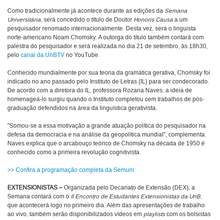
Como tradicionalmente já acontece durante as edições da
Semana
Universitária
, será concedido o título de Doutor
Honoris Causa
a um
pesquisador renomado internacionalmente. Desta vez, será o linguista
norte-americano Noam Chomsky. A outorga do título também contará com
palestra do pesquisador e será realizada no dia 21 de setembro, às 18h30,
pelo
canal da UnBTV
no YouTube.
Conhecido mundialmente por sua teoria da gramática gerativa, Chomsky foi
indicado no ano passado pelo Instituto de Letras (IL) para ser condecorado.
De acordo com a diretora do IL, professora Rozana Naves, a ideia de
homenageá-lo surgiu quando o Instituto completou cem trabalhos de pós-
graduação defendidos na área da linguística gerativista.
"Somou-se a essa motivação a grande atuação política do pesquisador na
defesa da democracia e na análise da geopolítica mundial", complementa.
Naves explica que o arcabouço teórico de Chomsky na década de 1950 é
conhecido como a primeira revolução cognitivista.
>> Confira a programação completa da Semuni
EXTENSIONISTAS –
Organizada pelo Decanato de Extensão (DEX), a
Semana contará com o
II Encontro de Estudantes Extensionistas da UnB
,
que acontecerá logo no primeiro dia. Além das apresentações de trabalho
ao vivo, também serão disponibilizados vídeos em
playlists
com os bolsistas