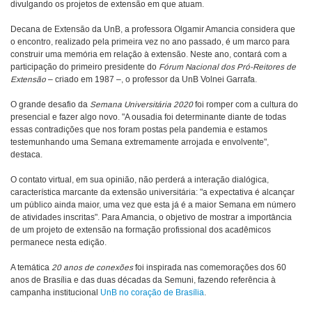
divulgando os projetos de extensão em que atuam.
Decana de Extensão da UnB, a professora Olgamir Amancia considera que
o encontro, realizado pela primeira vez no ano passado, é um marco para
construir uma memória em relação à extensão. Neste ano, contará com a
participação do primeiro presidente do
Fórum Nacional dos Pró-Reitores de
Extensão
– criado em 1987 –, o professor da UnB Volnei Garrafa.
O grande desafio da
Semana Universitária 2020
foi romper com a cultura do
presencial e fazer algo novo. "A ousadia foi determinante diante de todas
essas contradições que nos foram postas pela pandemia e estamos
testemunhando uma Semana extremamente arrojada e envolvente",
destaca.
O contato virtual, em sua opinião, não perderá a interação dialógica,
característica marcante da extensão universitária: "a expectativa é alcançar
um público ainda maior, uma vez que esta já é a maior Semana em número
de atividades inscritas". Para Amancia, o objetivo de mostrar a importância
de um projeto de extensão na formação profissional dos acadêmicos
permanece nesta edição.
A temática
20 anos de conexões
foi inspirada nas comemorações dos 60
anos de Brasília e das duas décadas da Semuni, fazendo referência à
campanha institucional
UnB no coração de Brasília
.