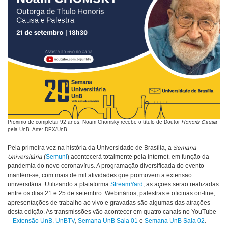
Próximo de completar 92 anos, Noam Chomsky recebe o título de Doutor
Honoris Causa
pela UnB. Arte: DEX/UnB
Pela primeira vez na história da Universidade de Brasília, a
Semana
Universitária
(
Semuni
) acontecerá totalmente pela internet, em função da
pandemia do novo coronavírus. A programação diversificada do evento
mantém-se, com mais de mil atividades que promovem a extensão
universitária. Utilizando a plataforma
StreamYard
, as ações serão realizadas
entre os dias 21 e 25 de setembro. Webinários; palestras e oficinas on-line;
apresentações de trabalho ao vivo e gravadas são algumas das atrações
desta edição. As transmissões vão acontecer em quatro canais no YouTube
–
Extensão UnB
,
UnBTV
,
Semana UnB Sala 01
e
Semana UnB Sala 02
.