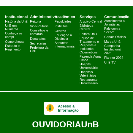
Institucional
Administrativo
Acadêmico
Serviços
Comunicação
Atendimento a
História da UnB
Reitoria
Faculdades
Arquivo Central
Jornalistas
UnB em
Biblioteca
Vice-Reitoria
Institutos
Fale com a
Números
Central
Conselhos e
Centros
Secom
Conheça os
câmaras
Editora UnB
Educação a
campi
Canais Oficiais
Equipe de
Decanatos
Distância
Como chegar
Tratamento e
Marca UnB
Assuntos
Secretarias
Resposta a
Estatuto e
Campanha
Internacionais
Prefeitura da
Incidentes
Regimento
Institucional
UnB
Cibernéticos
2025
Fazenda Água
Planner 2024
Limpa
UnB TV
Hospital
Universitário
Hospitais
Veterinários
Restaurante
Universitário
Acesso à
Informação
OUVIDORIA
UnB