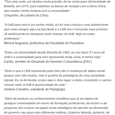
"Tive uma sorte, um destino muito grande, de ter vindo para Universidade de
Brasília, em 1975, para trabalhar na banca de revistas com a Dona Chica.
Isso mudou minha história com a universidade."
Chiquinho, da Livraria do Chico.
"A UnB para mim é um sonho vivido, eu fui uma criança e uma adolescente
que viveu sempre aqui na Asa Norte e a UnB era o horizonte mais próximo.
Já adolescente eu desejava muito estudar na UnB. Hoje eu estou
professora."
Mônica Nogueira, professora da Faculdade de Planaltina.
"Estou na Universidade desde Brasília de 1982, eu vou fazer 37 anos de
UnB e a universidade para mim representa muita coisa, é minha vida."
Carlão, servidor do Decanato de Assuntos Comunitários (DAC).
"Dizer o que a UnB representa para mim não é mudança de status social,
porque isso não mudou, mas é quebra de paradigma de uma sociedade
injusta. Eu, lá da favela, ocupo aqui o meu lugar, e estou crescendo, e vamos
crescer mais. A UnB é oportunidade de vida."
Jordane Carvalho, estudante de Pedagogia.
"Além de produzir os conhecimentos científicos que já se espera de
qualquer universidade em termo de formação profissional, de ensino e de
pesquisa, ela cumpre um papel muito estratégico de atender as demandas
do governo nas suas mais diferentes esferas. Estamos falando, portanto, de