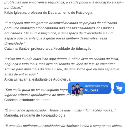
problemas que envolvem a segurança, a saúde pública, a educação e assim
por diante."
Fábio Iglesias, professor do Departamento de Psicologia.
"É o espaço que me garante desenvolver todos os projetos de educação
para uma formação emancipadora dos nossos estudantes, dos nossos
educandos. Ela é um espaço rico, é um espaço de diversidade e é um
espaço que garante que a gente possa também desenvolver essa
diversidade."
Catarina Santos, professora da Faculdade de Educação.
"Existe um mundo mais livre aqui dentro. E não é livre no sentido de festa,
bagunça e tudo mais, mas livre no sentido de você de fato se encontrar.
Trouxe para mim mais do que eu sou, de uma forma que eu não esperava
antes de entrar aqui."
Alicia Echavarria, estudante de Audiovisual.
"Sou muito grata de ter conseguido ingressar aqui na universidade. É um
lugar de várias experiências e de muita realização."
Gabriela, estudante de Letras.
"É um mar de aprendizado... Todos os dias muitas informações novas..."
Manuela, estudante de Fonoaudiologia.
"É uma das melhores universidades da América Latina e sempre nos coloca