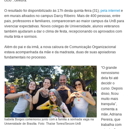
ciclo”, celebra.
O resultado foi disponibilizado às 17h desta quinta-feira (31),
pela internet
e
em murais afixados no campus Darcy Ribeiro. Mais de 400 pessoas, entre
pais, professores e familiares, compareceram ao maior campus da UnB para
vivenciar expectativas. Novos colegas de Universidade, alunos veteranos
também ajudaram a dar o clima de festa, recepcionando os aprovados com
muita tinta e sorrisos.
Além do pai e da irmã, a nova caloura de Comunicação Organizacional
estava acompanhada da mãe e da madrasta, duas de suas apoiadoras
fundamentais no processo.
“O grande
nervosismo
dela foi até
decidir o
curso. Depois
disso, ficou
muito mais
tranquila”,
comenta a
mãe, Adriana
Pereira, que
Isabela Borges comemorou junto com a família a sonhada vaga na
Universidade de Brasília. Foto: Thaíse Torres/Secom UnB
trabalha com