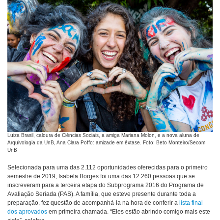
Luiza Brasil, caloura de Ciências Sociais, a amiga Mariana Molon, e a nova aluna de
Arquivologia da UnB, Ana Clara Poffo: amizade em êxtase. Foto: Beto Monteiro/Secom
UnB
Selecionada para uma das 2.112 oportunidades oferecidas para o primeiro
semestre de 2019, Isabela Borges foi uma das 12.260 pessoas que se
inscreveram para a terceira etapa do Subprograma 2016 do Programa de
Avaliação Seriada (PAS). A família, que esteve presente durante toda a
preparação, fez questão de acompanhá-la na hora de conferir a
lista final
dos aprovados
em primeira chamada. “Eles estão abrindo comigo mais este