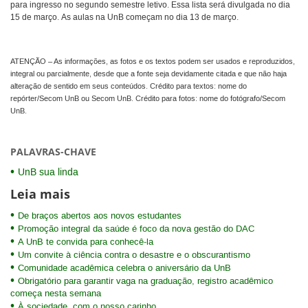
para ingresso no segundo semestre letivo. Essa lista será divulgada no dia
15 de março. As aulas na UnB começam no dia 13 de março.
ATENÇÃO – As informações, as fotos e os textos podem ser usados e reproduzidos,
integral ou parcialmente, desde que a fonte seja devidamente citada e que não haja
alteração de sentido em seus conteúdos. Crédito para textos: nome do
repórter/Secom UnB ou Secom UnB. Crédito para fotos: nome do fotógrafo/Secom
UnB.
PALAVRAS-CHAVE
UnB sua linda
Leia mais
De braços abertos aos novos estudantes
Promoção integral da saúde é foco da nova gestão do DAC
A UnB te convida para conhecê-la
Um convite à ciência contra o desastre e o obscurantismo
Comunidade acadêmica celebra o aniversário da UnB
Obrigatório para garantir vaga na graduação, registro acadêmico
começa nesta semana
À sociedade, com o nosso carinho