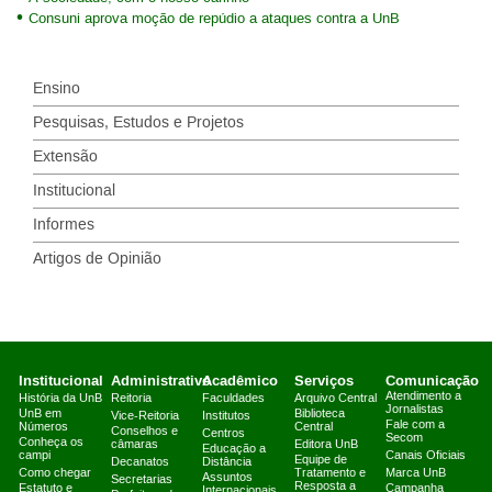
Consuni aprova moção de repúdio a ataques contra a UnB
Ensino
Pesquisas, Estudos e Projetos
Extensão
Institucional
Informes
Artigos de Opinião
Institucional
Administrativo
Acadêmico
Serviços
Comunicação
Atendimento a
História da UnB
Reitoria
Faculdades
Arquivo Central
Jornalistas
UnB em
Biblioteca
Vice-Reitoria
Institutos
Fale com a
Números
Central
Conselhos e
Centros
Secom
Conheça os
câmaras
Editora UnB
Educação a
campi
Canais Oficiais
Equipe de
Decanatos
Distância
Como chegar
Tratamento e
Marca UnB
Assuntos
Secretarias
Resposta a
Estatuto e
Campanha
Internacionais