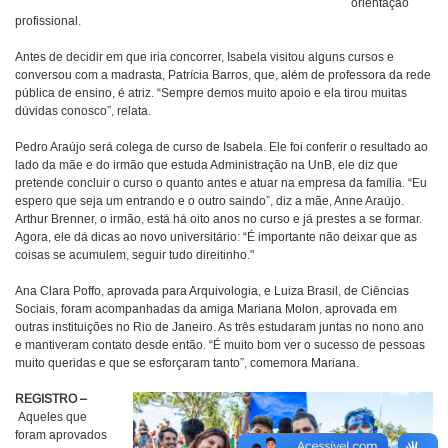
orientação
profissional.
Antes de decidir em que iria concorrer, Isabela visitou alguns cursos e
conversou com a madrasta, Patrícia Barros, que, além de professora da rede
pública de ensino, é atriz. “Sempre demos muito apoio e ela tirou muitas
dúvidas conosco”, relata.
Pedro Araújo será colega de curso de Isabela. Ele foi conferir o resultado ao
lado da mãe e do irmão que estuda Administração na UnB, ele diz que
pretende concluir o curso o quanto antes e atuar na empresa da família. “Eu
espero que seja um entrando e o outro saindo”, diz a mãe, Anne Araújo.
Arthur Brenner, o irmão, está há oito anos no curso e já prestes a se formar.
Agora, ele dá dicas ao novo universitário: “É importante não deixar que as
coisas se acumulem, seguir tudo direitinho."
Ana Clara Poffo, aprovada para Arquivologia, e Luiza Brasil, de Ciências
Sociais, foram acompanhadas da amiga Mariana Molon, aprovada em
outras instituições no Rio de Janeiro. As três estudaram juntas no nono ano
e mantiveram contato desde então. “É muito bom ver o sucesso de pessoas
muito queridas e que se esforçaram tanto”, comemora Mariana.
REGISTRO –
Aqueles que
foram aprovados