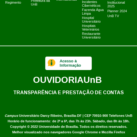
Prefeitura da
Incidentes
Regimento
Institucional
UnB
Cibernéticos
2025
Fazenda Água
Planner 2024
Limpa
UnB TV
Hospital
Universitário
Hospitais
Veterinários
Restaurante
Universitário
Acesso à
Informação
OUVIDORIA
UnB
TRANSPARÊNCIA E PRESTAÇÃO DE CONTAS
Campus
Universitário Darcy Ribeiro,
Brasília-DF | CEP 70910-900
Telefones UnB
Horário de funcionamento: de 2ª a 6ª, das 7h às 23h. Sábado, das 8h às 18h.
Copyright © 2022
Universidade de Brasília
.
Todos os direitos reservados.
Melhor visualizado nos navegadores Google Chrome e Mozilla Firefox