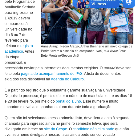
pelo Programa de
Avaliação Seriada
para ingresso no
1º/2019 devem
comparecer à
Universidade no
dia 6 ou 7 de
fevereiro para
efetuar o
registro
Anne Araújo, Pedro Araújo, Arthur Brenner e um novo colega de
acadêmico
. Antes
Pedro fazem o símbolo da campanha
UnB, sua linda!
Foto:
Beto Monteiro/Secom UnB
da etapa
presencial, é
necessário enviar pela internet os documentos exigidos. O
upload
deve ser
feito pela
página de acompanhamento do PAS
. A lista de documentos
exigidos está disponível na
Agenda do Calouro
.
É a partir do registro que o estudante garante sua vaga na Universidade.
Depois do processo, é preciso obter o número de matrícula, entre os dias 18
e 20 de fevereiro, por meio do
portal do aluno.
Esse número é muito
importante e vai acompanhar o aluno durante toda a graduação.
Quem não foi selecionado nessa primeira lista, deve ficar atento à segunda
chamada para ingresso ainda no primeiro semestre letivo, que será
divulgada em breve no
site do Cespe
. O
candidato não eliminado
que não
tiver seu nome divulgado nessas listas ainda pode ser convocado