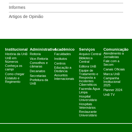
Informes
Artigos de Opinião
Institucional
Administrativo
Acadêmico
Serviços
Comunicação
Atendimento a
História da UnB
Reitoria
Faculdades
Arquivo Central
Jornalistas
UnB em
Biblioteca
Vice-Reitoria
Institutos
Fale com a
Números
Central
Conselhos e
Centros
Secom
Conheça os
câmaras
Editora UnB
Educação a
campi
Canais Oficiais
Equipe de
Decanatos
Distância
Como chegar
Tratamento e
Marca UnB
Assuntos
Secretarias
Resposta a
Estatuto e
Campanha
Internacionais
Prefeitura da
Incidentes
Regimento
Institucional
UnB
Cibernéticos
2025
Fazenda Água
Planner 2024
Limpa
UnB TV
Hospital
Universitário
Hospitais
Veterinários
Restaurante
Universitário