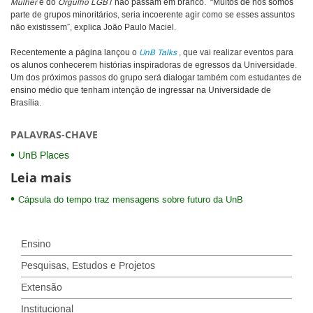
Mulher
e do
Orgulho LGBT
não passam em branco. “Muitos de nós somos
parte de grupos minoritários, seria incoerente agir como se esses assuntos
não existissem”, explica João Paulo Maciel.
Recentemente a página lançou o
UnB Talks
, que vai realizar eventos para
os alunos conhecerem histórias inspiradoras de egressos da Universidade.
Um dos próximos passos do grupo será dialogar também com estudantes de
ensino médio que tenham intenção de ingressar na Universidade de
Brasília.
PALAVRAS-CHAVE
UnB Places
Leia mais
Cápsula do tempo traz mensagens sobre futuro da UnB
Ensino
Pesquisas, Estudos e Projetos
Extensão
Institucional