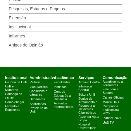
Pesquisas, Estudos e Projetos
Extensão
Institucional
Informes
Artigos de Opinião
Institucional
Administrativo
Acadêmico
Serviços
Comunicação
Atendimento a
História da UnB
Reitoria
Faculdades
Arquivo Central
Jornalistas
UnB em
Biblioteca
Vice-Reitoria
Institutos
Fale com a
Números
Central
Conselhos e
Centros
Secom
Conheça os
câmaras
Editora UnB
Educação a
campi
Canais Oficiais
Equipe de
Decanatos
Distância
Como chegar
Tratamento e
Marca UnB
Assuntos
Secretarias
Resposta a
Estatuto e
Campanha
Internacionais
Prefeitura da
Incidentes
Regimento
Institucional
UnB
Cibernéticos
2025
Fazenda Água
Planner 2024
Limpa
UnB TV
Hospital
Universitário