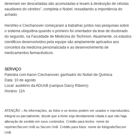
deveriam ser descartadas são acumuladas e levam à destruição de células
saudáveis do cérebro”, completa o Nobel, ressaltando a importância do
achado.
Hershko e Ciechanover começaram a trabalhar juntos nas pesquisas sobre
o sistema ubiquitina quando o primeiro foi orientador da tese de doutorado
do segundo, na Faculdade de Medicina do Technion. Atualmente, os estudos
científicos desenvolvidos pela equipe são amplamente aplicados aos
conceitos da medicina personalizada e ao desenvolvimento de
medicamentos farmacêuticos.
SERVIÇO
Palestra com Aaron Ciechanover, ganhador do Nobel de Química
Data: 10 de agosto
Local: auditório da ADUnB (campus Darcy Ribeiro)
Horário: 11h
ATENÇÃO – As informações, as fotos e os textos podem ser usados e reproduzidos,
integral ou parcialmente, desde que a fonte seja devidamente citada e que não haja
alteração de sentido em seus conteúdos. Crédito para textos: nome do
repórter/Secom UnB ou Secom UnB. Crédito para fotos: nome do fotógrafo/Secom
UnB.