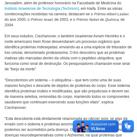
Jerusalém, além de professor honorário na Faculdade de Medicina do
Instituto Israelense de Tecnologia (Technion)
, em Haifa. Entre as várias
condecorações recebidas na carreira, destacam-se o
Prêmio Albert Lasker
,
do ano 2000, o
Prêmio Israel
, de 2003, e o
Prêmio Nobel de Química
, de
2004.
Em seus estudos, Ciechanover, o também israelense Avram Hershko e o
norte-americano Irwin Rose desvendaram um processo orgânico que
identifica proteínas indesejadas, enviando-as a uma espécie de triturador de
lixo celular, denominado proteassoma. O trio descobriu que as proteínas
inativas são marcadas dentro da célula com o peptídeo ubiquitina, que
funciona como sinal de destruição. Os pesquisadores chamaram esse sinal
de "beijo da morte".
“Descobrimos um sistema – o ubiquitina – que tem como uma de suas
maiores funções o descarte de dejetos de proteínas do corpo. Esse sistema
identifica proteínas inúteis e modificadas, que são prejudiciais e devem ser,
de maneira seletiva, removidas do corpo, mantendo todos os componentes
saudáveis que continuam exercendo suas funções vitais", explica
Ciechanover.
"Esta descoberta está diretamente relacionada ao câncer, pois, se algo dá
errado com o sistema e proteínas anormais são acumuladas, infelizmente
podemos ser acometidos pela doença. O mesmo é verdadeiro para muitas
doenças neurodegenerativas como o Alzheimer, na qual proteínas que