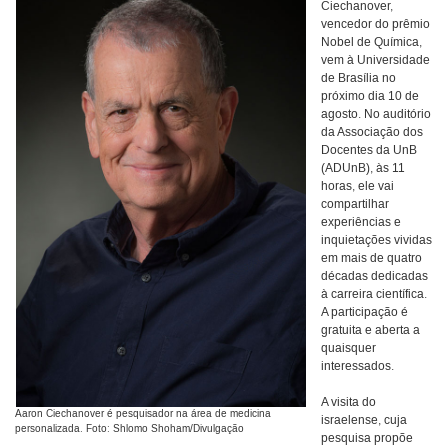
Ciechanover,
vencedor do prêmio
Nobel de Química,
vem à Universidade
de Brasília no
próximo dia 10 de
agosto. No auditório
da Associação dos
Docentes da UnB
(ADUnB), às 11
horas, ele vai
compartilhar
experiências e
inquietações vividas
em mais de quatro
décadas dedicadas
à carreira científica.
A participação é
gratuita e aberta a
quaisquer
interessados.
A visita do
Aaron Ciechanover é pesquisador na área de medicina
israelense, cuja
personalizada. Foto: Shlomo Shoham/Divulgação
pesquisa propõe