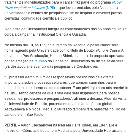
tratamentos individualizados para o câncer, faz parte do programa
Nobel
Prize Inspiration Initiative
(NPII)
– que leva premiados pelo Nobel para
universidades e centros de pesquisas a fim de inspirar e envolver jovens
cientistas, comunidade científica e público.
A palestra de Ciechanover integra as comemorações dos 55 anos da UnB e
coroa a campanha institucional Ciência e Ousadia.
No mesmo dia 10, às 15h, no auditório da Reitoria, o pesquisador será
homenageado pela Universidade com o título de Doutor
Honoris Causa
. A
decana de Pós-Graduação, Helena Shimizu, autora da proposta aprovada
por aclamação na
reunião
do Conselho Universitário da última sexta-feira
(7), destacou a relevância das pesquisas de Ciechanover.
"O professor Aaron foi um dos responsáveis por estudos de extrema
importância sobre processos celulares, que abriram caminhos para o
entendimento de doenças como o câncer. É um privilégio para nós recebê-lo
na UnB. Tenho certeza de que a fala dele será inspiradora para nossos
estudantes, professores e pesquisadores", afirmou a decana. Além da visita
à Universidade de Brasília, parceria entre a biofarmacêutica global
AstraZeneca e o Nobel Media, o laureado também fará palestras no Rio de
Janeiro e em São Paulo.
PERFIL –
Aaron Ciechanover nasceu em Haifa, Israel, em 1947. Ele é
mestre em Ciências e doutor em Medicina pela Universidade Hebraica, em