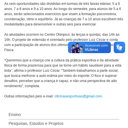
As cem oportunidades são divididas em turmas de três faixas etárias: 5 a 6
anos, 7 a 8 anos e 9 a 10 anos. Ao longo do semestre, para alunos de 5 a 6
anos, serão selecionados exercícios que visam a formação psicomotora,
coordenação, ritmo e equilíbrio. Já as crianças de 7 a 10 anos escolhem três
modalidades para desenvolver e outras seis para vivenciar.
As atividades ocorrem no Centro Olímpico, às terças e quintas, das 14h às
16h. O projeto de extensão é orientado pelo professor Luiz Cézar e conta
com a participação de alunos dos últimos semestres do curso de Educação
Física.
“Queremos que a criança crie a cultura da prática esportiva e da atividade
física de forma prazerosa para que se torne um hábito saudável para a vida
toda”, afirma o professor Luiz Cézar. “Também trabalhamos a parte social,
que busca melhorar a auto-estima por meio do esporte. O foco é superar
desafios, perceber que a criança é capaz, e não uma perspectiva de alto
rendimento", completa.
Outras informações pelo e-mail:
oficinasesportivas@gmail.com
.
Ensino
Pesquisas, Estudos e Projetos