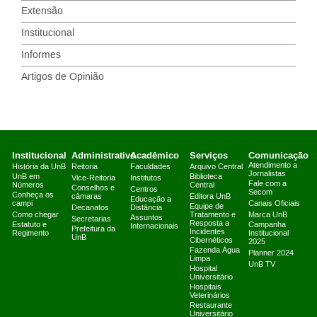
Extensão
Institucional
Informes
Artigos de Opinião
Institucional
Administrativo
Acadêmico
Serviços
Comunicação
Atendimento a
História da UnB
Reitoria
Faculdades
Arquivo Central
Jornalistas
UnB em
Biblioteca
Vice-Reitoria
Institutos
Fale com a
Números
Central
Conselhos e
Centros
Secom
Conheça os
câmaras
Editora UnB
Educação a
campi
Canais Oficiais
Equipe de
Decanatos
Distância
Como chegar
Tratamento e
Marca UnB
Assuntos
Secretarias
Resposta a
Estatuto e
Campanha
Internacionais
Prefeitura da
Incidentes
Regimento
Institucional
UnB
Cibernéticos
2025
Fazenda Água
Planner 2024
Limpa
UnB TV
Hospital
Universitário
Hospitais
Veterinários
Restaurante
Universitário