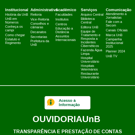
Institucional
Administrativo
Acadêmico
Serviços
Comunicação
Atendimento a
História da UnB
Reitoria
Faculdades
Arquivo Central
Jornalistas
UnB em
Biblioteca
Vice-Reitoria
Institutos
Fale com a
Números
Central
Conselhos e
Centros
Secom
Conheça os
câmaras
Editora UnB
Educação a
campi
Canais Oficiais
Equipe de
Decanatos
Distância
Como chegar
Tratamento e
Marca UnB
Assuntos
Secretarias
Resposta a
Estatuto e
Campanha
Internacionais
Prefeitura da
Incidentes
Regimento
Institucional
UnB
Cibernéticos
2025
Fazenda Água
Planner 2024
Limpa
UnB TV
Hospital
Universitário
Hospitais
Veterinários
Restaurante
Universitário
Acesso à
Informação
OUVIDORIA
UnB
TRANSPARÊNCIA E PRESTAÇÃO DE CONTAS