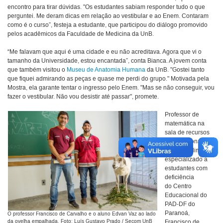
encontro para tirar dúvidas. "Os estudantes sabiam responder tudo o que
perguntei. Me deram dicas em relação ao vestibular e ao Enem. Contaram
como é o curso”, festeja a estudante, que participou do diálogo promovido
pelos acadêmicos da Faculdade de Medicina da UnB.
“Me falavam que aqui é uma cidade e eu não acreditava. Agora que vi o
tamanho da Universidade, estou encantada”, conta Bianca. A jovem conta
que também visitou o
Museu de Anatomia Humana
da UnB. "Gostei tanto
que fiquei admirando as peças e quase me perdi do grupo." Motivada pela
Mostra, ela garante tentar o ingresso pelo Enem. "Mas se não conseguir, vou
fazer o vestibular. Não vou desistir até passar", promete.
Professor de
matemática na
sala de recursos
multifuncionais
para atendimento
especializado a
estudantes com
deficiência
do Centro
Educacional do
PAD-DF do
Paranoá,
O professor Francisco de Carvalho e o aluno Edvan Vaz ao lado
da ovelha empalhada. Foto: Luís Gustavo Prado / Secom UnB
Francisco de