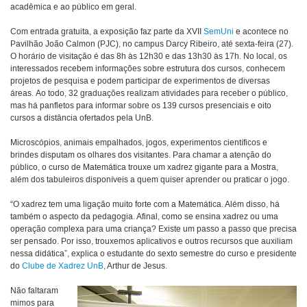
acadêmica e ao público em geral.
Com entrada gratuita, a exposição faz parte da XVII
SemUni
e acontece no
Pavilhão João Calmon (PJC), no campus Darcy Ribeiro, até sexta-feira (27).
O horário de visitação é das 8h às 12h30 e das 13h30 às 17h. No local, os
interessados recebem informações sobre estrutura dos cursos, conhecem
projetos de pesquisa e podem participar de experimentos de diversas
áreas.
Ao todo, 32 graduações realizam atividades para receber o público,
mas há panfletos para informar sobre os 139 cursos presenciais e oito
cursos a distância ofertados pela UnB.
Microscópios, animais empalhados, jogos, experimentos científicos e
brindes disputam os olhares dos visitantes. Para chamar a atenção do
público, o curso de Matemática trouxe um xadrez gigante para a Mostra,
além dos tabuleiros disponíveis a quem quiser aprender ou praticar o jogo.
“O xadrez tem uma ligação muito forte com a Matemática. Além disso, há
também o aspecto da pedagogia. Afinal, como se ensina xadrez ou uma
operação complexa para uma criança? Existe um passo a passo que precisa
ser pensado. Por isso, trouxemos aplicativos e outros recursos que auxiliam
nessa didática”, explica o estudante do sexto semestre do curso e presidente
do
Clube de
Xadrez UnB
, Arthur de Jesus.
Não faltaram
mimos para