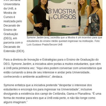
XVII Semana
Universitária
da UnB, a
Mostra de
Cursos é
realizada pelo
Decanato de
Ensino de
Graduação
Symone Jardim (esq.) acredita que a Mostra é um incentivo para que
(DEG), em
estudantes do ensino médio queiram ingressar na instituição. Foto:
parceria com o
Luís Gustavo Prado/Secom UnB
Decanato de
Extensão (DEX).
Para a diretora de Inovação e Estratégias para o Ensino de Graduação do
DEG, Symone Jardim, a iniciativa abre portas a muitos estudantes, que vêm
à UnB pela primeira vez.
“Aqui eles podem conversar com universitários que
estão cursando a área de seu interesse e andar pela Universidade,
conhecendo o ambiente acadêmico”, destaca.
Symone enfatiza que a iniciativa pretende “despertar o interesse dos
estudantes e encorajá-los para ingressar na Universidade”, inclusive
divulgando a existência dos campi de Ceilândia, Gama e Planaltina. “É uma
forma de mostrar para eles que a UnB está perto, e não tão longe como
alguns imaginam.”