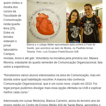
quem visitou a
mostra dos
cursos da
Faculdade de
Comunicação
nesta quarta-
feira (25).
Entre os
brindes
estavam o
Bianca e o colega Walter aproveitaram para conferir a Feira de
jornal
Saúde, que acontece ao lado da Mostra, no Pavilhão Anísio
laboratório
Teixeira. Foto: Luís Gustavo Prado/Secom UnB
Campus,
revistas, livros e até gibi. Voluntária na iniciativa pela primeira vez, Maiara
Moreira, estudante do quarto semestre de Comunicação Organizacional, fala
sobre a experiência:
“Recebemos vários alunos interessados na área de Comunicação, mas em
dúvida sobre qual habilitação escolher. A maioria não conhecia
Comunicação Organizacional, que é um curso novo, criado em 2010. Foi
legal porque pudemos divulgar mais essa opção ofertada na UnB e explicar
melhor cada curso.”
Interessada em cursar Medicina, Bianca Carneiro, aluna do terceiro ano do
ensino médio no Centro de Ensino Médio 404 de Santa Maria, aproveitou o